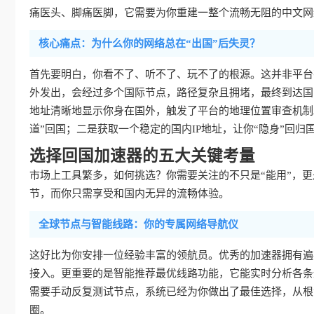
痛医头、脚痛医脚，它需要为你重建一整个流畅无阻的中文网
核心痛点：为什么你的网络总在“出国”后失灵？
首先要明白，你看不了、听不了、玩不了的根源。这并非平台
外发出，会经过多个国际节点，路径复杂且拥堵，最终到达国
地址清晰地显示你身在国外，触发了平台的地理位置审查机制
道”回国；二是获取一个稳定的国内IP地址，让你“隐身”回归
选择回国加速器的五大关键考量
市场上工具繁多，如何挑选？你需要关注的不只是“能用”，更是
节，而你只需享受和国内无异的流畅体验。
全球节点与智能线路：你的专属网络导航仪
这好比为你安排一位经验丰富的领航员。优秀的加速器拥有遍
接入。更重要的是智能推荐最优线路功能，它能实时分析各条
需要手动反复测试节点，系统已经为你做出了最佳选择，从根
圈。