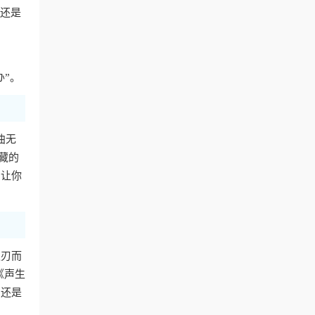
费还是
办”。
曲无
藏的
，让你
迎刃而
《声生
，还是