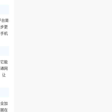
平台是
同步更
用手机
。它能
普通网
，让
安全加
数据在