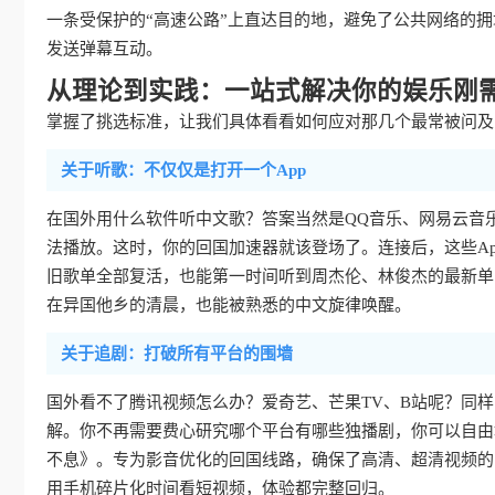
一条受保护的“高速公路”上直达目的地，避免了公共网络的
发送弹幕互动。
从理论到实践：一站式解决你的娱乐刚
掌握了挑选标准，让我们具体看看如何应对那几个最常被问及的
关于听歌：不仅仅是打开一个App
在国外用什么软件听中文歌？答案当然是QQ音乐、网易云音
法播放。这时，你的回国加速器就该登场了。连接后，这些Ap
旧歌单全部复活，也能第一时间听到周杰伦、林俊杰的最新单
在异国他乡的清晨，也能被熟悉的中文旋律唤醒。
关于追剧：打破所有平台的围墙
国外看不了腾讯视频怎么办？爱奇艺、芒果TV、B站呢？同
解。你不再需要费心研究哪个平台有哪些独播剧，你可以自由
不息》。专为影音优化的回国线路，确保了高清、超清视频的
用手机碎片化时间看短视频，体验都完整回归。