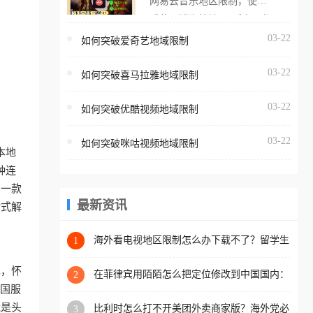
网易云音乐地区限制，使用
海外用户如香港、澳门、台
番茄取消海外地区限制。 当
湾、美国、加拿大、澳大利
在海外打开网易云音乐，却
03-22
如何突破爱奇艺地域限制
亚、欧洲等国家和地区时，
突然弹出“由于版权限制，您
腾讯视频也会像其他音乐平
03-22
所在的地区无法播放”的提示
如何突破喜马拉雅地域限制
台一样，出现地区及版权限
语。 海外用户如香港、澳
制问题，且仅能在中国大陆
03-22
如何突破优酷视频地域限制
门、台湾、美国、加拿大、
地区播放。 遇到这个问题的
澳大利亚、欧洲等国家和地
朋友们，使用番茄回国加速
03-22
如何突破咪咕视频地域限制
区时，网易云音乐也会像其
本地
器，即可解决「海外用户收
他音乐平台一样，出现地区
种连
听腾讯视频地区版权限制」
及版权限制问题，且仅能在
助一款
的问题，无论人在香港、澳
中国大陆地区播放。 遇到这
最新资讯
站式解
门、台湾、美国、加拿大、
个问题的朋友们，使用番茄
澳大利亚、欧洲等国家和地
回国加速器，即可解决「海
海外看电视地区限制怎么办下载不了？留学生
1
区工作、留学、定居等，都
亲测的回国加速方案（附2026世界杯观赛技
外用户收听网易云音乐地区
可以使用，不再因地区和版
巧）
单，怀
版权限制」的问题，无论人
在菲律宾用陌陌怎么把定位修改到中国国内：
2
权限制所困扰。
一场关于归属感与连接的探索
把国服
在香港、澳门、台湾、美
能是头
比利时怎么打不开美团外卖商家版？海外党必
3
国、加拿大、澳大利亚、欧