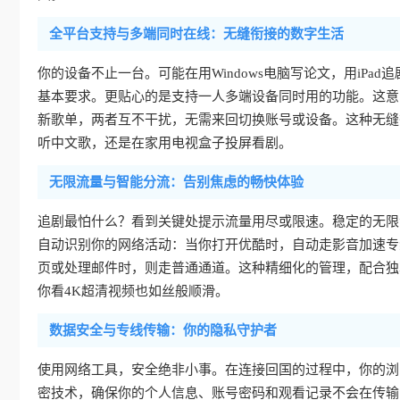
全平台支持与多端同时在线：无缝衔接的数字生活
你的设备不止一台。可能在用Windows电脑写论文，用iPad追剧
基本要求。更贴心的是支持一人多端设备同时用的功能。这意
新歌单，两者互不干扰，无需来回切换账号或设备。这种无缝
听中文歌，还是在家用电视盒子投屏看剧。
无限流量与智能分流：告别焦虑的畅快体验
追剧最怕什么？看到关键处提示流量用尽或限速。稳定的无限
自动识别你的网络活动：当你打开优酷时，自动走影音加速专
页或处理邮件时，则走普通通道。这种精细化的管理，配合独
你看4K超清视频也如丝般顺滑。
数据安全与专线传输：你的隐私守护者
使用网络工具，安全绝非小事。在连接回国的过程中，你的浏
密技术，确保你的个人信息、账号密码和观看记录不会在传输