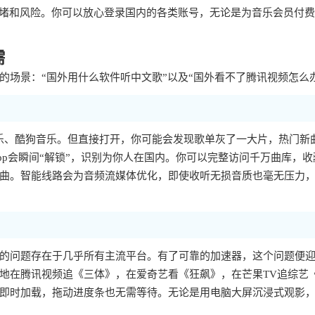
拥堵和风险。你可以放心登录国内的各类账号，无论是为音乐会员付
需
场景：“国外用什么软件听中文歌”以及“国外看不了腾讯视频怎么
乐、酷狗音乐。但直接打开，你可能会发现歌单灰了一大片，热门新
p会瞬间“解锁”，识别为你人在国内。你可以完整访问千万曲库，收
曲。智能线路会为音频流媒体优化，即使收听无损音质也毫无压力
样的问题存在于几乎所有主流平台。有了可靠的加速器，这个问题便
地在腾讯视频追《三体》，在爱奇艺看《狂飙》，在芒果TV追综艺
即时加载，拖动进度条也无需等待。无论是用电脑大屏沉浸式观影