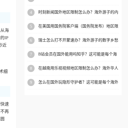
看的回国加速全攻略
洲等国家和地区工作、留
时刻新闻国外地区限制怎么办？海外游子的内
4
学、定居等，都可以使用，
容乡愁与破局之路
不再因地区和版权限制所困
在美国用国务院客户端（国务院发布）地区限
5
扰。
求从海
制怎么办？3步解决海外看国内内容难题
IP
瑞士怎么打不开蒙速办？海外游子的数字乡愁
6
抄近
与破局之路
B站会员在国外能用吗知乎？这可能是每个海
7
外游子都问过的问题
在越南用乐视视频地区限制怎么办？海外华人
8
术细
必备的回国加速攻略
怎么在国外玩隐形守护者？这可能是每个海外
9
游戏迷都问过的问题
近快速
你不再
冲圆