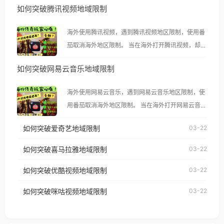
如何突破腾讯视频地域限制
海外使用腾讯视频，遇到腾讯视频地区限制，使用番
茄取消海外地区限制。 当在海外打开腾讯视频，却突
然弹出“由于版权限制，您所在的地区无法播放”的提
如何突破网易云音乐地域限制
示语。 海外用户如香港、澳门、台湾、美国、加拿
大、澳大利亚、欧洲等国家和地区时，腾讯视频也会
海外使用网易云音乐，遇到网易云音乐地区限制，使
像其他音乐平台一样，出现地区及版权限制问题，且
用番茄取消海外地区限制。 当在海外打开网易云音
仅能在中国大陆地区播放。 遇到这个问题的朋友们，
乐，却突然弹出“由于版权限制，您所在的地区无法
使用番茄回国加速器，即可解决「海外用户收听腾讯
如何突破爱奇艺地域限制
03-22
播放”的提示语。 海外用户如香港、澳门、台湾、美
视频地区版权限制」的问题，无论人在香港、澳门、
国、加拿大、澳大利亚、欧洲等国家和地区时，网易
如何突破喜马拉雅地域限制
03-22
台湾、美国、加拿大、澳大利亚、欧洲等国家和地区
云音乐也会像其他音乐平台一样，出现地区及版权限
工作、留学、定居等，都可以使用，不再因地区和版
如何突破优酷视频地域限制
03-22
制问题，且仅能在中国大陆地区播放。 遇到这个问题
权限制所困扰。
的朋友们，使用番茄回国加速器，即可解决「海外用
如何突破咪咕视频地域限制
03-22
户收听网易云音乐地区版权限制」的问题，无论人在
香港、澳门、台湾、美国、加拿大、澳大利亚、欧洲
等国家和地区工作、留学、定居等，都可以使用，不