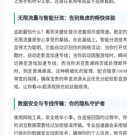
上用手机听中文歌，还是在家用电视盒子投屏看剧。
无限流量与智能分流：告别焦虑的畅快体验
追剧最怕什么？看到关键处提示流量用尽或限速。稳定的
无限流量是安心享受的基础。在此基础上，智能分流技术
显得尤为聪明。它能自动识别你的网络活动：当你打开优
酷时，自动走影音加速专线；当你启动国服游戏时，瞬间
切换至游戏加速专线；而当你浏览普通网页或处理邮件
时，则走普通通道。这种精细化的管理，配合独享100M
带宽的保障，确保宝贵的带宽资源永远优先分配给影音游
戏，让你看4K超清视频也如丝般顺滑。
数据安全与专线传输：你的隐私守护者
使用网络工具，安全绝非小事。在连接回国的过程中，你
的浏览数据需要经过加密隧道传输。专业加速器会采用银
行级别的数据安全加密技术，确保你的个人信息、账号密