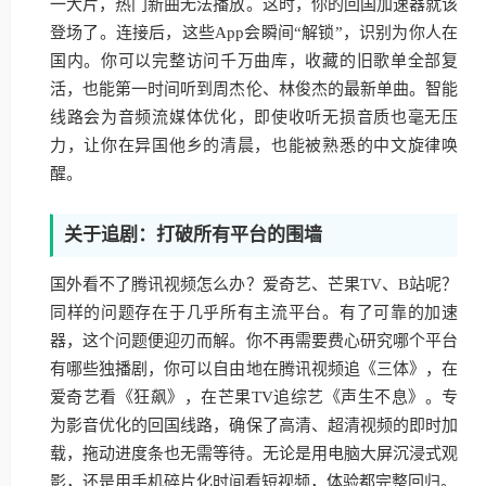
一大片，热门新曲无法播放。这时，你的回国加速器就该
登场了。连接后，这些App会瞬间“解锁”，识别为你人在
国内。你可以完整访问千万曲库，收藏的旧歌单全部复
活，也能第一时间听到周杰伦、林俊杰的最新单曲。智能
线路会为音频流媒体优化，即使收听无损音质也毫无压
力，让你在异国他乡的清晨，也能被熟悉的中文旋律唤
醒。
关于追剧：打破所有平台的围墙
国外看不了腾讯视频怎么办？爱奇艺、芒果TV、B站呢？
同样的问题存在于几乎所有主流平台。有了可靠的加速
器，这个问题便迎刃而解。你不再需要费心研究哪个平台
有哪些独播剧，你可以自由地在腾讯视频追《三体》，在
爱奇艺看《狂飙》，在芒果TV追综艺《声生不息》。专
为影音优化的回国线路，确保了高清、超清视频的即时加
载，拖动进度条也无需等待。无论是用电脑大屏沉浸式观
影，还是用手机碎片化时间看短视频，体验都完整回归。