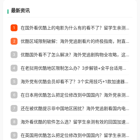
再因地区和版权限制所困扰。
最新资讯
在国外看优酷上的电影为什么有的看不了？留学生亲测有效的回国加速方案
1
优酷区域限制破解：海外党追剧看片的终极指南，附直播欧冠+1905电影网解决方案
2
优酷国外看不了怎么解决？海外党追剧购物全攻略，这招亲测有效！
3
在老挝用优酷地区限制怎么办？3步解锁+全平台适用的回国加速器指南
4
海外党有优酷会员却看不了？3个实用技巧+1款加速器解决追剧&金融APP难题
5
在日本用优酷怎么把定位修改到中国国内？海外党亲测有效的回国加速指南
6
还在被优酷提示非中国地区困扰？海外党追剧看国内电影的正确打开方式
7
海外看优酷的软件怎么选？留学生亲测有效的回国加速方案
8
在英国用优酷怎么把定位修改到中国国内？留学生亲测有效的回国加速方案
9