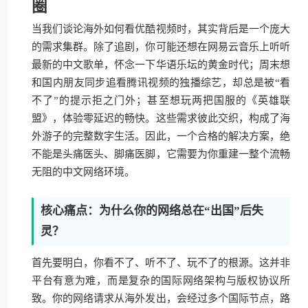
圈
当我们谈论海外如何看优酷视频时，其实背后是一个庞大
的需求集群。除了追剧，你可能还想在网易云音乐上听听
最新的中文歌单，怀念一下华语乐坛的黄金时代；周末想
和国内朋友同步追看腾讯视频的独播综艺，却总是被“看
不了”的提示拒之门外；甚至想玩两把国服的《英雄联
盟》，体验零延迟的畅快。这些需求彼此交织，构成了海
外游子的完整数字生活。因此，一个合格的解决方案，绝
不能是头痛医头、脚痛医脚，它需要为你重建一整个流畅
无阻的中文网络环境。
核心痛点：为什么你的网络总在“出国”后失
灵？
首先要明白，你看不了、听不了、玩不了的根源。这并非
平台有意为难，而是复杂的国际网络架构与版权协议所
致。你的网络请求从海外发出，会经过多个国际节点，路