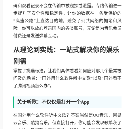
码和观看记录不会在传输中被窥探或泄露。专线传输进一
步提升了安全性和稳定性，让你的数据在一条受保护的
“高速公路”上直达目的地，避免了公共网络的拥堵和风
险。你可以放心登录国内的各类账号，无论是为音乐会员
付费还是发送弹幕互动。
从理论到实践：一站式解决你的娱乐
刚需
掌握了挑选标准，让我们具体看看如何应对那几个最常被
问及的场景：“国外用什么软件听中文歌”以及“国外看不
了腾讯视频怎么办”。
关于听歌：不仅仅是打开一个App
在国外用什么软件听中文歌？答案当然是QQ音乐、网易
云音乐、酷狗音乐。但直接打开，你可能会发现歌单灰了