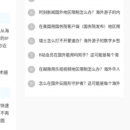
看的回国加速全攻略
洲等国家和地区工作、留
时刻新闻国外地区限制怎么办？海外游子的内
4
学、定居等，都可以使用，
容乡愁与破局之路
不再因地区和版权限制所困
在美国用国务院客户端（国务院发布）地区限
5
扰。
求从海
制怎么办？3步解决海外看国内内容难题
IP
瑞士怎么打不开蒙速办？海外游子的数字乡愁
6
抄近
与破局之路
B站会员在国外能用吗知乎？这可能是每个海
7
外游子都问过的问题
在越南用乐视视频地区限制怎么办？海外华人
8
术细
必备的回国加速攻略
怎么在国外玩隐形守护者？这可能是每个海外
9
游戏迷都问过的问题
近快速
你不再
冲圆