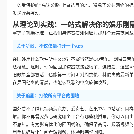
一条受保护的“高速公路”上直达目的地，避免了公共网络的
发送弹幕互动。
从理论到实践：一站式解决你的娱乐刚
掌握了挑选标准，让我们具体看看如何应对那几个最常被问及的
关于听歌：不仅仅是打开一个App
在国外用什么软件听中文歌？答案当然是QQ音乐、网易云音
法播放。这时，你的回国加速器就该登场了。连接后，这些Ap
旧歌单全部复活，也能第一时间听到周杰伦、林俊杰的最新单
在异国他乡的清晨，也能被熟悉的中文旋律唤醒。
关于追剧：打破所有平台的围墙
国外看不了腾讯视频怎么办？爱奇艺、芒果TV、B站呢？同
解。你不再需要费心研究哪个平台有哪些独播剧，你可以自由
不息》。专为影音优化的回国线路，确保了高清、超清视频的
用手机碎片化时间看短视频，体验都完整回归。