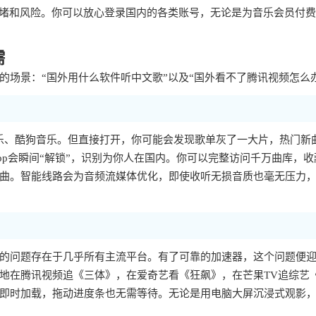
拥堵和风险。你可以放心登录国内的各类账号，无论是为音乐会员付
需
场景：“国外用什么软件听中文歌”以及“国外看不了腾讯视频怎么
乐、酷狗音乐。但直接打开，你可能会发现歌单灰了一大片，热门新
p会瞬间“解锁”，识别为你人在国内。你可以完整访问千万曲库，收
曲。智能线路会为音频流媒体优化，即使收听无损音质也毫无压力
样的问题存在于几乎所有主流平台。有了可靠的加速器，这个问题便
地在腾讯视频追《三体》，在爱奇艺看《狂飙》，在芒果TV追综艺
即时加载，拖动进度条也无需等待。无论是用电脑大屏沉浸式观影