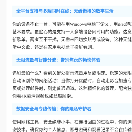
全平台支持与多端同时在线：无缝衔接的数字生活
你的设备不止一台。可能在用Windows电脑写论文，用iPad追剧
基本要求。更贴心的是支持一人多端设备同时用的功能。这意
新歌单，两者互不干扰，无需来回切换账号或设备。这种无缝
听中文歌，还是在家用电视盒子投屏看剧。
无限流量与智能分流：告别焦虑的畅快体验
追剧最怕什么？看到关键处提示流量用尽或限速。稳定的无限
自动识别你的网络活动：当你打开优酷时，自动走影音加速专
页或处理邮件时，则走普通通道。这种精细化的管理，配合独
你看4K超清视频也如丝般顺滑。
数据安全与专线传输：你的隐私守护者
使用网络工具，安全绝非小事。在连接回国的过程中，你的浏
密技术，确保你的个人信息、账号密码和观看记录不会在传输