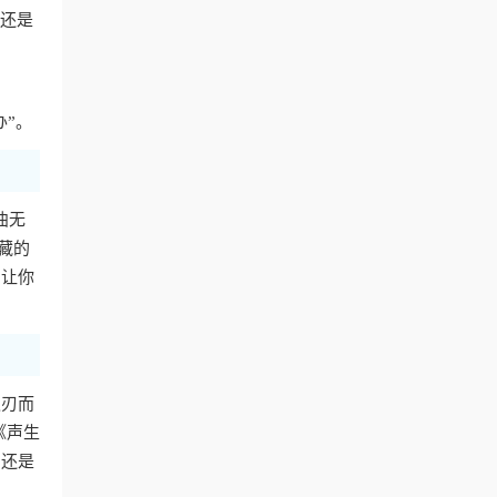
费还是
办”。
曲无
藏的
，让你
迎刃而
《声生
，还是