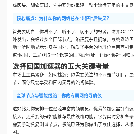
痛医头、脚痛医脚，它需要为你重建一整个流畅无阻的中文网
核心痛点：为什么你的网络总在“出国”后失灵？
首先要明白，你看不了、听不了、玩不了的根源。这并非平台
外发出，会经过多个国际节点，路径复杂且拥堵，最终到达国
地址清晰地显示你身在国外，触发了平台的地理位置审查机制
道”回国；二是获取一个稳定的国内IP地址，让你“隐身”回归
选择回国加速器的五大关键考量
市场上工具繁多，如何挑选？你需要关注的不只是“能用”，更是
节，而你只需享受和国内无异的流畅体验。
全球节点与智能线路：你的专属网络导航仪
这好比为你安排一位经验丰富的领航员。优秀的加速器拥有遍
接入。更重要的是智能推荐最优线路功能，它能实时分析各条
需要手动反复测试节点，系统已经为你做出了最佳选择，从根
圈。