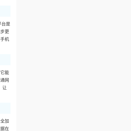
平台是
同步更
用手机
。它能
普通网
，让
安全加
数据在