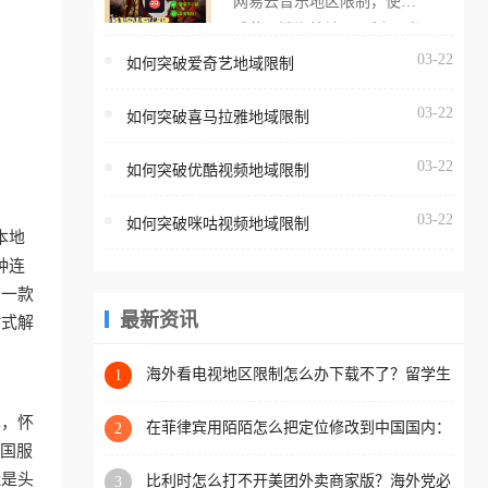
网易云音乐地区限制，使用
海外用户如香港、澳门、台
番茄取消海外地区限制。 当
湾、美国、加拿大、澳大利
在海外打开网易云音乐，却
03-22
如何突破爱奇艺地域限制
亚、欧洲等国家和地区时，
突然弹出“由于版权限制，您
腾讯视频也会像其他音乐平
03-22
所在的地区无法播放”的提示
如何突破喜马拉雅地域限制
台一样，出现地区及版权限
语。 海外用户如香港、澳
制问题，且仅能在中国大陆
03-22
如何突破优酷视频地域限制
门、台湾、美国、加拿大、
地区播放。 遇到这个问题的
澳大利亚、欧洲等国家和地
朋友们，使用番茄回国加速
03-22
如何突破咪咕视频地域限制
区时，网易云音乐也会像其
本地
器，即可解决「海外用户收
他音乐平台一样，出现地区
种连
听腾讯视频地区版权限制」
及版权限制问题，且仅能在
助一款
的问题，无论人在香港、澳
中国大陆地区播放。 遇到这
最新资讯
站式解
门、台湾、美国、加拿大、
个问题的朋友们，使用番茄
澳大利亚、欧洲等国家和地
回国加速器，即可解决「海
海外看电视地区限制怎么办下载不了？留学生
1
区工作、留学、定居等，都
亲测的回国加速方案（附2026世界杯观赛技
外用户收听网易云音乐地区
可以使用，不再因地区和版
巧）
单，怀
版权限制」的问题，无论人
在菲律宾用陌陌怎么把定位修改到中国国内：
2
权限制所困扰。
一场关于归属感与连接的探索
把国服
在香港、澳门、台湾、美
能是头
比利时怎么打不开美团外卖商家版？海外党必
3
国、加拿大、澳大利亚、欧