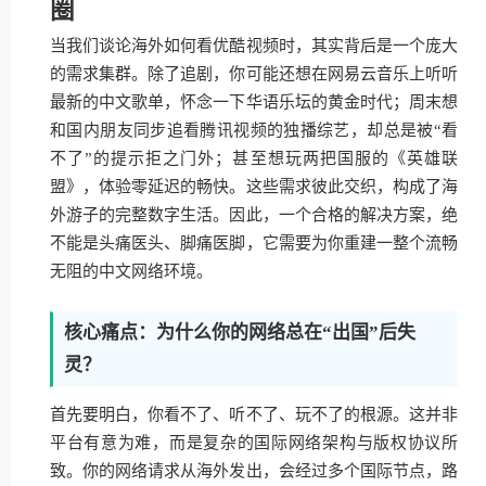
圈
当我们谈论海外如何看优酷视频时，其实背后是一个庞大
的需求集群。除了追剧，你可能还想在网易云音乐上听听
最新的中文歌单，怀念一下华语乐坛的黄金时代；周末想
和国内朋友同步追看腾讯视频的独播综艺，却总是被“看
不了”的提示拒之门外；甚至想玩两把国服的《英雄联
盟》，体验零延迟的畅快。这些需求彼此交织，构成了海
外游子的完整数字生活。因此，一个合格的解决方案，绝
不能是头痛医头、脚痛医脚，它需要为你重建一整个流畅
无阻的中文网络环境。
核心痛点：为什么你的网络总在“出国”后失
灵？
首先要明白，你看不了、听不了、玩不了的根源。这并非
平台有意为难，而是复杂的国际网络架构与版权协议所
致。你的网络请求从海外发出，会经过多个国际节点，路