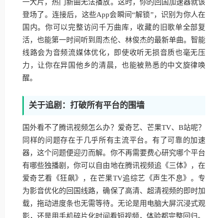
一大片，热门新曲无法播放。这时，你的回国加速器就该
登场了。连接后，这些App会瞬间“解锁”，识别为你人在
国内。你可以完整访问千万曲库，收藏的旧歌单全部复
活，也能第一时间听到周杰伦、林俊杰的最新单曲。智能
线路会为音频流媒体优化，即使收听无损音质也毫无压
力，让你在异国他乡的清晨，也能被熟悉的中文旋律唤
醒。
关于追剧：打破所有平台的围墙
国外看不了腾讯视频怎么办？爱奇艺、芒果TV、B站呢？
同样的问题存在于几乎所有主流平台。有了可靠的加速
器，这个问题便迎刃而解。你不再需要费心研究哪个平台
有哪些独播剧，你可以自由地在腾讯视频追《三体》，在
爱奇艺看《狂飙》，在芒果TV追综艺《声生不息》。专
为影音优化的回国线路，确保了高清、超清视频的即时加
载，拖动进度条也无需等待。无论是用电脑大屏沉浸式观
影，还是用手机碎片化时间看短视频，体验都完整回归。