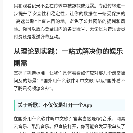
码和观看记录不会在传输中被窥探或泄露。专线传输进一
步提升了安全性和稳定性，让你的数据在一条受保护的
“高速公路”上直达目的地，避免了公共网络的拥堵和风
险。你可以放心登录国内的各类账号，无论是为音乐会员
付费还是发送弹幕互动。
从理论到实践：一站式解决你的娱乐
刚需
掌握了挑选标准，让我们具体看看如何应对那几个最常被
问及的场景：“国外用什么软件听中文歌”以及“国外看不
了腾讯视频怎么办”。
关于听歌：不仅仅是打开一个App
在国外用什么软件听中文歌？答案当然是QQ音乐、网易
云音乐、酷狗音乐。但直接打开，你可能会发现歌单灰了