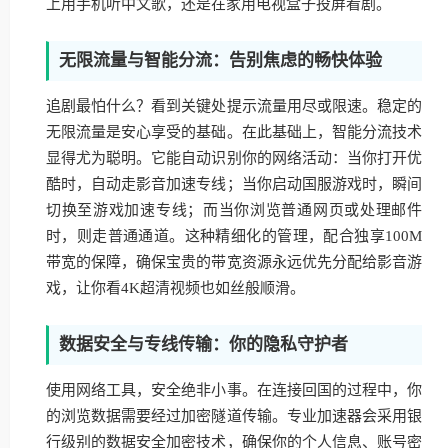
上用手机听中文歌，还是在家用电视盒子投屏看剧。
无限流量与智能分流：告别焦虑的畅快体验
追剧最怕什么？看到关键处提示流量用尽或限速。稳定的
无限流量是安心享受的基础。在此基础上，智能分流技术
显得尤为聪明。它能自动识别你的网络活动：当你打开优
酷时，自动走影音加速专线；当你启动国服游戏时，瞬间
切换至游戏加速专线；而当你浏览普通网页或处理邮件
时，则走普通通道。这种精细化的管理，配合独享100M
带宽的保障，确保宝贵的带宽资源永远优先分配给影音游
戏，让你看4K超清视频也如丝般顺滑。
数据安全与专线传输：你的隐私守护者
使用网络工具，安全绝非小事。在连接回国的过程中，你
的浏览数据需要经过加密隧道传输。专业加速器会采用银
行级别的数据安全加密技术，确保你的个人信息、账号密