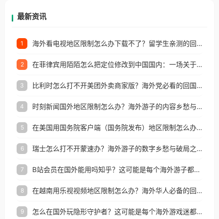
再因地区和版权限制所困扰。
最新资讯
海外看电视地区限制怎么办下载不了？留学生亲测的回国加速方案（附2026世界杯观赛技巧）
1
在菲律宾用陌陌怎么把定位修改到中国国内：一场关于归属感与连接的探索
2
比利时怎么打不开美团外卖商家版？海外党必看的回国加速全攻略
3
时刻新闻国外地区限制怎么办？海外游子的内容乡愁与破局之路
4
在美国用国务院客户端（国务院发布）地区限制怎么办？3步解决海外看国内内容难题
5
瑞士怎么打不开蒙速办？海外游子的数字乡愁与破局之路
6
B站会员在国外能用吗知乎？这可能是每个海外游子都问过的问题
7
在越南用乐视视频地区限制怎么办？海外华人必备的回国加速攻略
8
怎么在国外玩隐形守护者？这可能是每个海外游戏迷都问过的问题
9