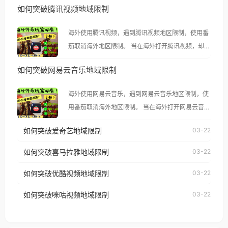
如何突破腾讯视频地域限制
海外使用腾讯视频，遇到腾讯视频地区限制，使用番
茄取消海外地区限制。 当在海外打开腾讯视频，却突
然弹出“由于版权限制，您所在的地区无法播放”的提
如何突破网易云音乐地域限制
示语。 海外用户如香港、澳门、台湾、美国、加拿
大、澳大利亚、欧洲等国家和地区时，腾讯视频也会
海外使用网易云音乐，遇到网易云音乐地区限制，使
像其他音乐平台一样，出现地区及版权限制问题，且
用番茄取消海外地区限制。 当在海外打开网易云音
仅能在中国大陆地区播放。 遇到这个问题的朋友们，
乐，却突然弹出“由于版权限制，您所在的地区无法
使用番茄回国加速器，即可解决「海外用户收听腾讯
如何突破爱奇艺地域限制
03-22
播放”的提示语。 海外用户如香港、澳门、台湾、美
视频地区版权限制」的问题，无论人在香港、澳门、
国、加拿大、澳大利亚、欧洲等国家和地区时，网易
如何突破喜马拉雅地域限制
03-22
台湾、美国、加拿大、澳大利亚、欧洲等国家和地区
云音乐也会像其他音乐平台一样，出现地区及版权限
工作、留学、定居等，都可以使用，不再因地区和版
如何突破优酷视频地域限制
03-22
制问题，且仅能在中国大陆地区播放。 遇到这个问题
权限制所困扰。
的朋友们，使用番茄回国加速器，即可解决「海外用
如何突破咪咕视频地域限制
03-22
户收听网易云音乐地区版权限制」的问题，无论人在
香港、澳门、台湾、美国、加拿大、澳大利亚、欧洲
等国家和地区工作、留学、定居等，都可以使用，不