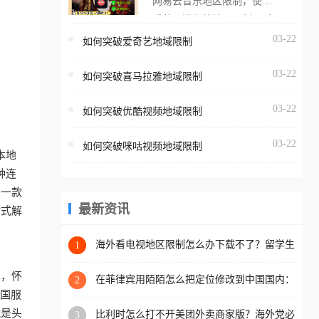
网易云音乐地区限制，使用
海外用户如香港、澳门、台
番茄取消海外地区限制。 当
湾、美国、加拿大、澳大利
在海外打开网易云音乐，却
03-22
如何突破爱奇艺地域限制
亚、欧洲等国家和地区时，
突然弹出“由于版权限制，您
腾讯视频也会像其他音乐平
03-22
所在的地区无法播放”的提示
如何突破喜马拉雅地域限制
台一样，出现地区及版权限
语。 海外用户如香港、澳
制问题，且仅能在中国大陆
03-22
如何突破优酷视频地域限制
门、台湾、美国、加拿大、
地区播放。 遇到这个问题的
澳大利亚、欧洲等国家和地
朋友们，使用番茄回国加速
03-22
如何突破咪咕视频地域限制
区时，网易云音乐也会像其
本地
器，即可解决「海外用户收
他音乐平台一样，出现地区
种连
听腾讯视频地区版权限制」
及版权限制问题，且仅能在
助一款
的问题，无论人在香港、澳
中国大陆地区播放。 遇到这
最新资讯
站式解
门、台湾、美国、加拿大、
个问题的朋友们，使用番茄
澳大利亚、欧洲等国家和地
回国加速器，即可解决「海
海外看电视地区限制怎么办下载不了？留学生
1
区工作、留学、定居等，都
亲测的回国加速方案（附2026世界杯观赛技
外用户收听网易云音乐地区
可以使用，不再因地区和版
巧）
单，怀
版权限制」的问题，无论人
在菲律宾用陌陌怎么把定位修改到中国国内：
2
权限制所困扰。
一场关于归属感与连接的探索
把国服
在香港、澳门、台湾、美
能是头
比利时怎么打不开美团外卖商家版？海外党必
3
国、加拿大、澳大利亚、欧