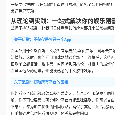
一条受保护的“高速公路”上直达目的地，避免了公共网络的
发送弹幕互动。
从理论到实践：一站式解决你的娱乐刚
掌握了挑选标准，让我们具体看看如何应对那几个最常被问及的
关于听歌：不仅仅是打开一个App
在国外用什么软件听中文歌？答案当然是QQ音乐、网易云音
法播放。这时，你的回国加速器就该登场了。连接后，这些Ap
旧歌单全部复活，也能第一时间听到周杰伦、林俊杰的最新单
在异国他乡的清晨，也能被熟悉的中文旋律唤醒。
关于追剧：打破所有平台的围墙
国外看不了腾讯视频怎么办？爱奇艺、芒果TV、B站呢？同
解。你不再需要费心研究哪个平台有哪些独播剧，你可以自由
不息》。专为影音优化的回国线路，确保了高清、超清视频的
用手机碎片化时间看短视频，体验都完整回归。