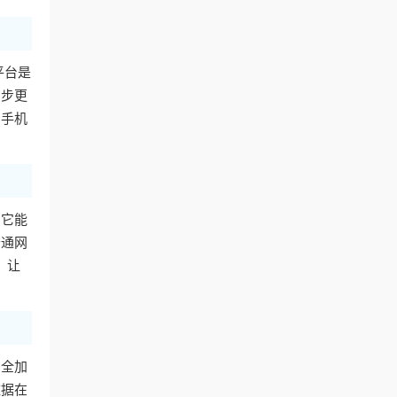
平台是
同步更
用手机
。它能
普通网
，让
安全加
数据在