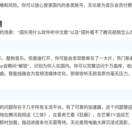
拥堵和风险。你可以放心登录国内的各类账号，无论是为音乐会员付
需
场景：“国外用什么软件听中文歌”以及“国外看不了腾讯视频怎么
乐、酷狗音乐。但直接打开，你可能会发现歌单灰了一大片，热门新
p会瞬间“解锁”，识别为你人在国内。你可以完整访问千万曲库，收
曲。智能线路会为音频流媒体优化，即使收听无损音质也毫无压力
样的问题存在于几乎所有主流平台。有了可靠的加速器，这个问题便
地在腾讯视频追《三体》，在爱奇艺看《狂飙》，在芒果TV追综艺
即时加载，拖动进度条也无需等待。无论是用电脑大屏沉浸式观影