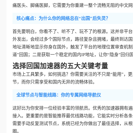
痛医头、脚痛医脚，它需要为你重建一整个流畅无阻的中文网
核心痛点：为什么你的网络总在“出国”后失灵？
首先要明白，你看不了、听不了、玩不了的根源。这并非平台
外发出，会经过多个国际节点，路径复杂且拥堵，最终到达国
地址清晰地显示你身在国外，触发了平台的地理位置审查机制
道”回国；二是获取一个稳定的国内IP地址，让你“隐身”回归
选择回国加速器的五大关键考量
市场上工具繁多，如何挑选？你需要关注的不只是“能用”，更是
节，而你只需享受和国内无异的流畅体验。
全球节点与智能线路：你的专属网络导航仪
这好比为你安排一位经验丰富的领航员。优秀的加速器拥有遍
接入。更重要的是智能推荐最优线路功能，它能实时分析各条
需要手动反复测试节点，系统已经为你做出了最佳选择，从根
圈。