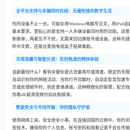
全平台支持与多端同时在线：无缝衔接的数字生活
你的设备不止一台。可能在用Windows电脑写论文，用iPad追剧
基本要求。更贴心的是支持一人多端设备同时用的功能。这意
新歌单，两者互不干扰，无需来回切换账号或设备。这种无缝
听中文歌，还是在家用电视盒子投屏看剧。
无限流量与智能分流：告别焦虑的畅快体验
追剧最怕什么？看到关键处提示流量用尽或限速。稳定的无限
自动识别你的网络活动：当你打开优酷时，自动走影音加速专
页或处理邮件时，则走普通通道。这种精细化的管理，配合独
你看4K超清视频也如丝般顺滑。
数据安全与专线传输：你的隐私守护者
使用网络工具，安全绝非小事。在连接回国的过程中，你的浏
密技术，确保你的个人信息、账号密码和观看记录不会在传输