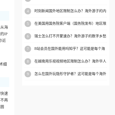
看的回国加速全攻略
洲等国家和地区工作、留
时刻新闻国外地区限制怎么办？海外游子的内
4
学、定居等，都可以使用，
容乡愁与破局之路
不再因地区和版权限制所困
在美国用国务院客户端（国务院发布）地区限
5
扰。
求从海
制怎么办？3步解决海外看国内内容难题
IP
瑞士怎么打不开蒙速办？海外游子的数字乡愁
6
抄近
与破局之路
B站会员在国外能用吗知乎？这可能是每个海
7
外游子都问过的问题
在越南用乐视视频地区限制怎么办？海外华人
8
术细
必备的回国加速攻略
怎么在国外玩隐形守护者？这可能是每个海外
9
游戏迷都问过的问题
近快速
你不再
冲圆