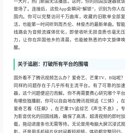
一大片，热门新曲无法播放。这时，你的回国加速器就该
登场了。连接后，这些App会瞬间“解锁”，识别为你人在
国内。你可以完整访问千万曲库，收藏的旧歌单全部复
活，也能第一时间听到周杰伦、林俊杰的最新单曲。智能
线路会为音频流媒体优化，即使收听无损音质也毫无压
力，让你在异国他乡的清晨，也能被熟悉的中文旋律唤
醒。
关于追剧：打破所有平台的围墙
国外看不了腾讯视频怎么办？爱奇艺、芒果TV、B站呢？
同样的问题存在于几乎所有主流平台。有了可靠的加速
器，这个问题便迎刃而解。你不再需要费心研究哪个平台
有哪些独播剧，你可以自由地在腾讯视频追《三体》，在
爱奇艺看《狂飙》，在芒果TV追综艺《声生不息》。专
为影音优化的回国线路，确保了高清、超清视频的即时加
载，拖动进度条也无需等待。无论是用电脑大屏沉浸式观
影，还是用手机碎片化时间看短视频，体验都完整回归。