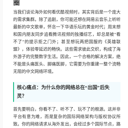
圈
当我们谈论海外如何看优酷视频时，其实背后是一个庞大
的需求集群。除了追剧，你可能还想在网易云音乐上听听
最新的中文歌单，怀念一下华语乐坛的黄金时代；周末想
和国内朋友同步追看腾讯视频的独播综艺，却总是被“看
不了”的提示拒之门外；甚至想玩两把国服的《英雄联
盟》，体验零延迟的畅快。这些需求彼此交织，构成了海
外游子的完整数字生活。因此，一个合格的解决方案，绝
不能是头痛医头、脚痛医脚，它需要为你重建一整个流畅
无阻的中文网络环境。
核心痛点：为什么你的网络总在“出国”后失
灵？
首先要明白，你看不了、听不了、玩不了的根源。这并非
平台有意为难，而是复杂的国际网络架构与版权协议所
致。你的网络请求从海外发出，会经过多个国际节点，路