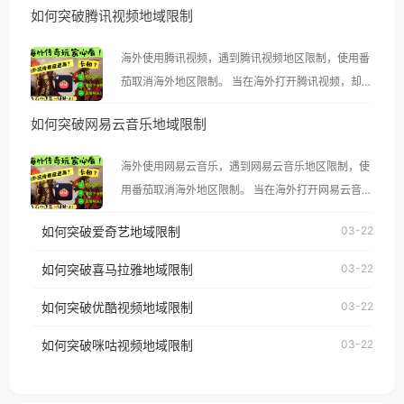
如何突破腾讯视频地域限制
海外使用腾讯视频，遇到腾讯视频地区限制，使用番
茄取消海外地区限制。 当在海外打开腾讯视频，却突
然弹出“由于版权限制，您所在的地区无法播放”的提
如何突破网易云音乐地域限制
示语。 海外用户如香港、澳门、台湾、美国、加拿
大、澳大利亚、欧洲等国家和地区时，腾讯视频也会
海外使用网易云音乐，遇到网易云音乐地区限制，使
像其他音乐平台一样，出现地区及版权限制问题，且
用番茄取消海外地区限制。 当在海外打开网易云音
仅能在中国大陆地区播放。 遇到这个问题的朋友们，
乐，却突然弹出“由于版权限制，您所在的地区无法
使用番茄回国加速器，即可解决「海外用户收听腾讯
如何突破爱奇艺地域限制
03-22
播放”的提示语。 海外用户如香港、澳门、台湾、美
视频地区版权限制」的问题，无论人在香港、澳门、
国、加拿大、澳大利亚、欧洲等国家和地区时，网易
如何突破喜马拉雅地域限制
03-22
台湾、美国、加拿大、澳大利亚、欧洲等国家和地区
云音乐也会像其他音乐平台一样，出现地区及版权限
工作、留学、定居等，都可以使用，不再因地区和版
如何突破优酷视频地域限制
03-22
制问题，且仅能在中国大陆地区播放。 遇到这个问题
权限制所困扰。
的朋友们，使用番茄回国加速器，即可解决「海外用
如何突破咪咕视频地域限制
03-22
户收听网易云音乐地区版权限制」的问题，无论人在
香港、澳门、台湾、美国、加拿大、澳大利亚、欧洲
等国家和地区工作、留学、定居等，都可以使用，不