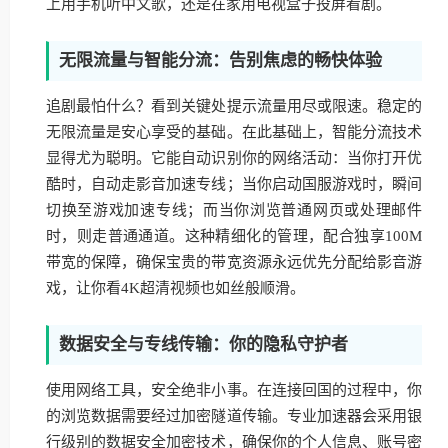
上用手机听中文歌，还是在家用电视盒子投屏看剧。
无限流量与智能分流：告别焦虑的畅快体验
追剧最怕什么？看到关键处提示流量用尽或限速。稳定的
无限流量是安心享受的基础。在此基础上，智能分流技术
显得尤为聪明。它能自动识别你的网络活动：当你打开优
酷时，自动走影音加速专线；当你启动国服游戏时，瞬间
切换至游戏加速专线；而当你浏览普通网页或处理邮件
时，则走普通通道。这种精细化的管理，配合独享100M
带宽的保障，确保宝贵的带宽资源永远优先分配给影音游
戏，让你看4K超清视频也如丝般顺滑。
数据安全与专线传输：你的隐私守护者
使用网络工具，安全绝非小事。在连接回国的过程中，你
的浏览数据需要经过加密隧道传输。专业加速器会采用银
行级别的数据安全加密技术，确保你的个人信息、账号密