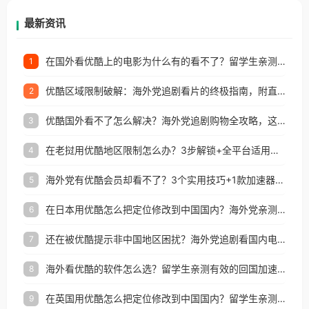
再因地区和版权限制所困扰。
最新资讯
在国外看优酷上的电影为什么有的看不了？留学生亲测有效的回国加速方案
1
优酷区域限制破解：海外党追剧看片的终极指南，附直播欧冠+1905电影网解决方案
2
优酷国外看不了怎么解决？海外党追剧购物全攻略，这招亲测有效！
3
在老挝用优酷地区限制怎么办？3步解锁+全平台适用的回国加速器指南
4
海外党有优酷会员却看不了？3个实用技巧+1款加速器解决追剧&金融APP难题
5
在日本用优酷怎么把定位修改到中国国内？海外党亲测有效的回国加速指南
6
还在被优酷提示非中国地区困扰？海外党追剧看国内电影的正确打开方式
7
海外看优酷的软件怎么选？留学生亲测有效的回国加速方案
8
在英国用优酷怎么把定位修改到中国国内？留学生亲测有效的回国加速方案
9