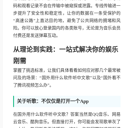
码和观看记录不会在传输中被窥探或泄露。专线传输进一
步提升了安全性和稳定性，让你的数据在一条受保护的
“高速公路”上直达目的地，避免了公共网络的拥堵和风
险。你可以放心登录国内的各类账号，无论是为音乐会员
付费还是发送弹幕互动。
从理论到实践：一站式解决你的娱乐
刚需
掌握了挑选标准，让我们具体看看如何应对那几个最常被
问及的场景：“国外用什么软件听中文歌”以及“国外看不
了腾讯视频怎么办”。
关于听歌：不仅仅是打开一个App
在国外用什么软件听中文歌？答案当然是QQ音乐、网易
云音乐、酷狗音乐。但直接打开，你可能会发现歌单灰了