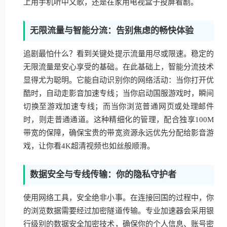
上用手机听中文歌，还是在家用电视盒子投屏看剧。
无限流量与智能分流：告别焦虑的畅快体验
追剧最怕什么？看到关键处提示流量用尽或限速。稳定的
无限流量是安心享受的基础。在此基础上，智能分流技术
显得尤为聪明。它能自动识别你的网络活动：当你打开优
酷时，自动走影音加速专线；当你启动国服游戏时，瞬间
切换至游戏加速专线；而当你浏览普通网页或处理邮件
时，则走普通通道。这种精细化的管理，配合独享100M
带宽的保障，确保宝贵的带宽资源永远优先分配给影音游
戏，让你看4K超清视频也如丝般顺滑。
数据安全与专线传输：你的隐私守护者
使用网络工具，安全绝非小事。在连接回国的过程中，你
的浏览数据需要经过加密隧道传输。专业加速器会采用银
行级别的数据安全加密技术，确保你的个人信息、账号密