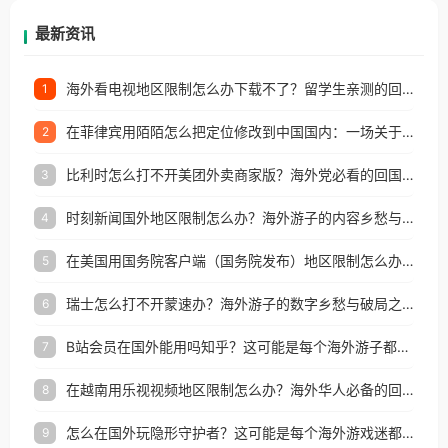
再因地区和版权限制所困扰。
最新资讯
海外看电视地区限制怎么办下载不了？留学生亲测的回国加速方案（附2026世界杯观赛技巧）
1
在菲律宾用陌陌怎么把定位修改到中国国内：一场关于归属感与连接的探索
2
比利时怎么打不开美团外卖商家版？海外党必看的回国加速全攻略
3
时刻新闻国外地区限制怎么办？海外游子的内容乡愁与破局之路
4
在美国用国务院客户端（国务院发布）地区限制怎么办？3步解决海外看国内内容难题
5
瑞士怎么打不开蒙速办？海外游子的数字乡愁与破局之路
6
B站会员在国外能用吗知乎？这可能是每个海外游子都问过的问题
7
在越南用乐视视频地区限制怎么办？海外华人必备的回国加速攻略
8
怎么在国外玩隐形守护者？这可能是每个海外游戏迷都问过的问题
9