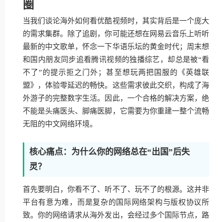
圈
当我们谈论海外如何看优酷视频时，其实背后是一个庞大
的需求集群。除了追剧，你可能还想在网易云音乐上听听
最新的中文歌单，怀念一下华语乐坛的黄金时代；周末想
和国内朋友同步追看腾讯视频的独播综艺，却总是被“看
不了”的提示拒之门外；甚至想玩两把国服的《英雄联
盟》，体验零延迟的畅快。这些需求彼此交织，构成了海
外游子的完整数字生活。因此，一个合格的解决方案，绝
不能是头痛医头、脚痛医脚，它需要为你重建一整个流畅
无阻的中文网络环境。
核心痛点：为什么你的网络总在“出国”后失
灵？
首先要明白，你看不了、听不了、玩不了的根源。这并非
平台有意为难，而是复杂的国际网络架构与版权协议所
致。你的网络请求从海外发出，会经过多个国际节点，路