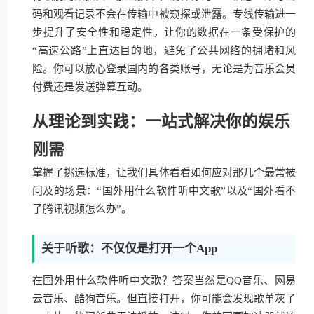
码和观看记录不会在传输中被窥探或泄露。专线传输进一
步提升了安全性和稳定性，让你的数据在一条受保护的
“高速公路”上直达目的地，避免了公共网络的拥堵和风
险。你可以放心登录国内的各类账号，无论是为音乐会员
付费还是发送弹幕互动。
从理论到实践：一站式解决你的娱乐
刚需
掌握了挑选标准，让我们具体看看如何应对那几个最常被
问及的场景：“国外用什么软件听中文歌”以及“国外看不
了腾讯视频怎么办”。
关于听歌：不仅仅是打开一个App
在国外用什么软件听中文歌？答案当然是QQ音乐、网易
云音乐、酷狗音乐。但直接打开，你可能会发现歌单灰了