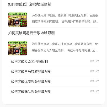
如何突破腾讯视频地域限制
海外使用腾讯视频，遇到腾讯视频地区限制，使用番
茄取消海外地区限制。 当在海外打开腾讯视频，却突
然弹出“由于版权限制，您所在的地区无法播放”的提
如何突破网易云音乐地域限制
示语。 海外用户如香港、澳门、台湾、美国、加拿
大、澳大利亚、欧洲等国家和地区时，腾讯视频也会
海外使用网易云音乐，遇到网易云音乐地区限制，使
像其他音乐平台一样，出现地区及版权限制问题，且
用番茄取消海外地区限制。 当在海外打开网易云音
仅能在中国大陆地区播放。 遇到这个问题的朋友们，
乐，却突然弹出“由于版权限制，您所在的地区无法
使用番茄回国加速器，即可解决「海外用户收听腾讯
如何突破爱奇艺地域限制
03-22
播放”的提示语。 海外用户如香港、澳门、台湾、美
视频地区版权限制」的问题，无论人在香港、澳门、
国、加拿大、澳大利亚、欧洲等国家和地区时，网易
如何突破喜马拉雅地域限制
03-22
台湾、美国、加拿大、澳大利亚、欧洲等国家和地区
云音乐也会像其他音乐平台一样，出现地区及版权限
工作、留学、定居等，都可以使用，不再因地区和版
如何突破优酷视频地域限制
03-22
制问题，且仅能在中国大陆地区播放。 遇到这个问题
权限制所困扰。
的朋友们，使用番茄回国加速器，即可解决「海外用
如何突破咪咕视频地域限制
03-22
户收听网易云音乐地区版权限制」的问题，无论人在
香港、澳门、台湾、美国、加拿大、澳大利亚、欧洲
等国家和地区工作、留学、定居等，都可以使用，不