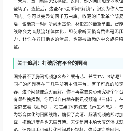
一大片，热门新曲无法播放。这时，你的回国加速器就该
登场了。连接后，这些App会瞬间“解锁”，识别为你人在
国内。你可以完整访问千万曲库，收藏的旧歌单全部复
活，也能第一时间听到周杰伦、林俊杰的最新单曲。智能
线路会为音频流媒体优化，即使收听无损音质也毫无压
力，让你在异国他乡的清晨，也能被熟悉的中文旋律唤
醒。
关于追剧：打破所有平台的围墙
国外看不了腾讯视频怎么办？爱奇艺、芒果TV、B站呢？
同样的问题存在于几乎所有主流平台。有了可靠的加速
器，这个问题便迎刃而解。你不再需要费心研究哪个平台
有哪些独播剧，你可以自由地在腾讯视频追《三体》，在
爱奇艺看《狂飙》，在芒果TV追综艺《声生不息》。专
为影音优化的回国线路，确保了高清、超清视频的即时加
载，拖动进度条也无需等待。无论是用电脑大屏沉浸式观
影，还是用手机碎片化时间看短视频，体验都完整回归。