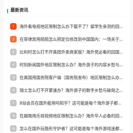
再因地区和版权限制所困扰。
最新资讯
海外看电视地区限制怎么办下载不了？留学生亲测的回国加速方案（附2026世界杯观赛技巧）
1
在菲律宾用陌陌怎么把定位修改到中国国内：一场关于归属感与连接的探索
2
比利时怎么打不开美团外卖商家版？海外党必看的回国加速全攻略
3
时刻新闻国外地区限制怎么办？海外游子的内容乡愁与破局之路
4
在美国用国务院客户端（国务院发布）地区限制怎么办？3步解决海外看国内内容难题
5
瑞士怎么打不开蒙速办？海外游子的数字乡愁与破局之路
6
B站会员在国外能用吗知乎？这可能是每个海外游子都问过的问题
7
在越南用乐视视频地区限制怎么办？海外华人必备的回国加速攻略
8
怎么在国外玩隐形守护者？这可能是每个海外游戏迷都问过的问题
9