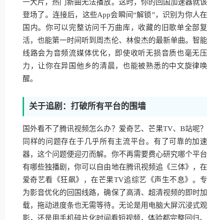
一大片，热门新曲无法播放。这时，你的回国加速器就该
登场了。连接后，这些App会瞬间“解锁”，识别为你人在
国内。你可以完整访问千万曲库，收藏的旧歌单全部复
活，也能第一时间听到周杰伦、林俊杰的最新单曲。智能
线路会为音频流媒体优化，即使收听无损音质也毫无压
力，让你在异国他乡的清晨，也能被熟悉的中文旋律唤
醒。
关于追剧：打破所有平台的围墙
国外看不了腾讯视频怎么办？爱奇艺、芒果TV、B站呢？
同样的问题存在于几乎所有主流平台。有了可靠的加速
器，这个问题便迎刃而解。你不再需要费心研究哪个平台
有哪些独播剧，你可以自由地在腾讯视频追《三体》，在
爱奇艺看《狂飙》，在芒果TV追综艺《声生不息》。专
为影音优化的回国线路，确保了高清、超清视频的即时加
载，拖动进度条也无需等待。无论是用电脑大屏沉浸式观
影，还是用手机碎片化时间看短视频，体验都完整回归。