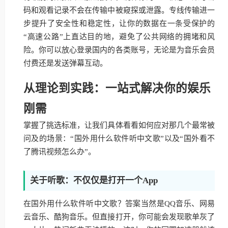
码和观看记录不会在传输中被窥探或泄露。专线传输进一
步提升了安全性和稳定性，让你的数据在一条受保护的
“高速公路”上直达目的地，避免了公共网络的拥堵和风
险。你可以放心登录国内的各类账号，无论是为音乐会员
付费还是发送弹幕互动。
从理论到实践：一站式解决你的娱乐
刚需
掌握了挑选标准，让我们具体看看如何应对那几个最常被
问及的场景：“国外用什么软件听中文歌”以及“国外看不
了腾讯视频怎么办”。
关于听歌：不仅仅是打开一个App
在国外用什么软件听中文歌？答案当然是QQ音乐、网易
云音乐、酷狗音乐。但直接打开，你可能会发现歌单灰了