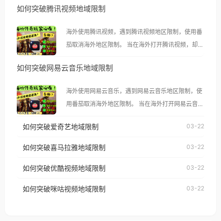
如何突破腾讯视频地域限制
海外使用腾讯视频，遇到腾讯视频地区限制，使用番
茄取消海外地区限制。 当在海外打开腾讯视频，却突
然弹出“由于版权限制，您所在的地区无法播放”的提
如何突破网易云音乐地域限制
示语。 海外用户如香港、澳门、台湾、美国、加拿
大、澳大利亚、欧洲等国家和地区时，腾讯视频也会
海外使用网易云音乐，遇到网易云音乐地区限制，使
像其他音乐平台一样，出现地区及版权限制问题，且
用番茄取消海外地区限制。 当在海外打开网易云音
仅能在中国大陆地区播放。 遇到这个问题的朋友们，
乐，却突然弹出“由于版权限制，您所在的地区无法
使用番茄回国加速器，即可解决「海外用户收听腾讯
如何突破爱奇艺地域限制
03-22
播放”的提示语。 海外用户如香港、澳门、台湾、美
视频地区版权限制」的问题，无论人在香港、澳门、
国、加拿大、澳大利亚、欧洲等国家和地区时，网易
如何突破喜马拉雅地域限制
03-22
台湾、美国、加拿大、澳大利亚、欧洲等国家和地区
云音乐也会像其他音乐平台一样，出现地区及版权限
工作、留学、定居等，都可以使用，不再因地区和版
如何突破优酷视频地域限制
03-22
制问题，且仅能在中国大陆地区播放。 遇到这个问题
权限制所困扰。
的朋友们，使用番茄回国加速器，即可解决「海外用
如何突破咪咕视频地域限制
03-22
户收听网易云音乐地区版权限制」的问题，无论人在
香港、澳门、台湾、美国、加拿大、澳大利亚、欧洲
等国家和地区工作、留学、定居等，都可以使用，不