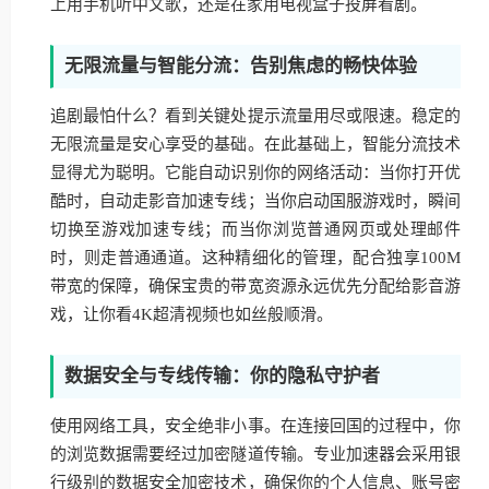
上用手机听中文歌，还是在家用电视盒子投屏看剧。
无限流量与智能分流：告别焦虑的畅快体验
追剧最怕什么？看到关键处提示流量用尽或限速。稳定的
无限流量是安心享受的基础。在此基础上，智能分流技术
显得尤为聪明。它能自动识别你的网络活动：当你打开优
酷时，自动走影音加速专线；当你启动国服游戏时，瞬间
切换至游戏加速专线；而当你浏览普通网页或处理邮件
时，则走普通通道。这种精细化的管理，配合独享100M
带宽的保障，确保宝贵的带宽资源永远优先分配给影音游
戏，让你看4K超清视频也如丝般顺滑。
数据安全与专线传输：你的隐私守护者
使用网络工具，安全绝非小事。在连接回国的过程中，你
的浏览数据需要经过加密隧道传输。专业加速器会采用银
行级别的数据安全加密技术，确保你的个人信息、账号密