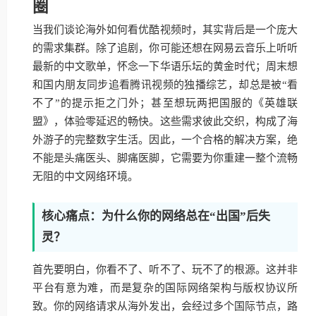
圈
当我们谈论海外如何看优酷视频时，其实背后是一个庞大
的需求集群。除了追剧，你可能还想在网易云音乐上听听
最新的中文歌单，怀念一下华语乐坛的黄金时代；周末想
和国内朋友同步追看腾讯视频的独播综艺，却总是被“看
不了”的提示拒之门外；甚至想玩两把国服的《英雄联
盟》，体验零延迟的畅快。这些需求彼此交织，构成了海
外游子的完整数字生活。因此，一个合格的解决方案，绝
不能是头痛医头、脚痛医脚，它需要为你重建一整个流畅
无阻的中文网络环境。
核心痛点：为什么你的网络总在“出国”后失
灵？
首先要明白，你看不了、听不了、玩不了的根源。这并非
平台有意为难，而是复杂的国际网络架构与版权协议所
致。你的网络请求从海外发出，会经过多个国际节点，路