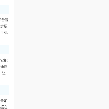
平台是
同步更
用手机
。它能
普通网
，让
安全加
数据在