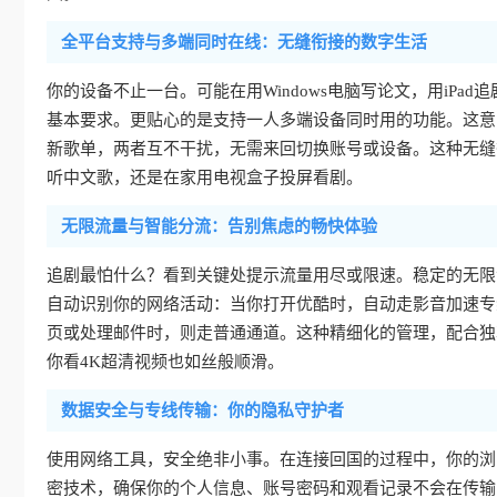
全平台支持与多端同时在线：无缝衔接的数字生活
你的设备不止一台。可能在用Windows电脑写论文，用iPad追剧
基本要求。更贴心的是支持一人多端设备同时用的功能。这意
新歌单，两者互不干扰，无需来回切换账号或设备。这种无缝
听中文歌，还是在家用电视盒子投屏看剧。
无限流量与智能分流：告别焦虑的畅快体验
追剧最怕什么？看到关键处提示流量用尽或限速。稳定的无限
自动识别你的网络活动：当你打开优酷时，自动走影音加速专
页或处理邮件时，则走普通通道。这种精细化的管理，配合独
你看4K超清视频也如丝般顺滑。
数据安全与专线传输：你的隐私守护者
使用网络工具，安全绝非小事。在连接回国的过程中，你的浏
密技术，确保你的个人信息、账号密码和观看记录不会在传输