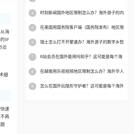
看的回国加速全攻略
洲等国家和地区工作、留
时刻新闻国外地区限制怎么办？海外游子的内
4
学、定居等，都可以使用，
容乡愁与破局之路
不再因地区和版权限制所困
在美国用国务院客户端（国务院发布）地区限
5
扰。
求从海
制怎么办？3步解决海外看国内内容难题
IP
瑞士怎么打不开蒙速办？海外游子的数字乡愁
6
抄近
与破局之路
B站会员在国外能用吗知乎？这可能是每个海
7
外游子都问过的问题
在越南用乐视视频地区限制怎么办？海外华人
8
术细
必备的回国加速攻略
怎么在国外玩隐形守护者？这可能是每个海外
9
游戏迷都问过的问题
近快速
你不再
冲圆