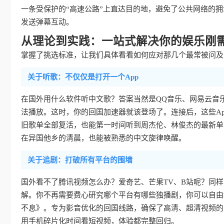
一条受保护的“高速公路”上直达目的地，避免了公共网络的
发送弹幕互动。
从理论到实践：一站式解决你的娱乐刚
掌握了挑选标准，让我们具体看看如何应对那几个最常被问及的
关于听歌：不仅仅是打开一个App
在国外用什么软件听中文歌？答案当然是QQ音乐、网易云音
法播放。这时，你的回国加速器就该登场了。连接后，这些Ap
旧歌单全部复活，也能第一时间听到周杰伦、林俊杰的最新单
在异国他乡的清晨，也能被熟悉的中文旋律唤醒。
关于追剧：打破所有平台的围墙
国外看不了腾讯视频怎么办？爱奇艺、芒果TV、B站呢？同
解。你不再需要费心研究哪个平台有哪些独播剧，你可以自由
不息》。专为影音优化的回国线路，确保了高清、超清视频的
用手机碎片化时间看短视频，体验都完整回归。