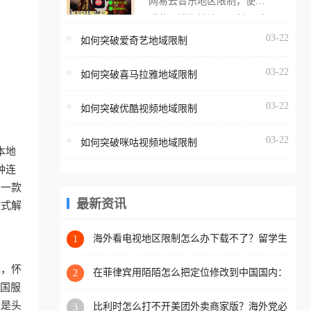
网易云音乐地区限制，使用
海外用户如香港、澳门、台
番茄取消海外地区限制。 当
湾、美国、加拿大、澳大利
在海外打开网易云音乐，却
03-22
如何突破爱奇艺地域限制
亚、欧洲等国家和地区时，
突然弹出“由于版权限制，您
腾讯视频也会像其他音乐平
03-22
所在的地区无法播放”的提示
如何突破喜马拉雅地域限制
台一样，出现地区及版权限
语。 海外用户如香港、澳
制问题，且仅能在中国大陆
03-22
如何突破优酷视频地域限制
门、台湾、美国、加拿大、
地区播放。 遇到这个问题的
澳大利亚、欧洲等国家和地
朋友们，使用番茄回国加速
03-22
如何突破咪咕视频地域限制
区时，网易云音乐也会像其
本地
器，即可解决「海外用户收
他音乐平台一样，出现地区
种连
听腾讯视频地区版权限制」
及版权限制问题，且仅能在
助一款
的问题，无论人在香港、澳
中国大陆地区播放。 遇到这
最新资讯
站式解
门、台湾、美国、加拿大、
个问题的朋友们，使用番茄
澳大利亚、欧洲等国家和地
回国加速器，即可解决「海
海外看电视地区限制怎么办下载不了？留学生
1
区工作、留学、定居等，都
亲测的回国加速方案（附2026世界杯观赛技
外用户收听网易云音乐地区
可以使用，不再因地区和版
巧）
单，怀
版权限制」的问题，无论人
在菲律宾用陌陌怎么把定位修改到中国国内：
2
权限制所困扰。
一场关于归属感与连接的探索
把国服
在香港、澳门、台湾、美
能是头
比利时怎么打不开美团外卖商家版？海外党必
3
国、加拿大、澳大利亚、欧