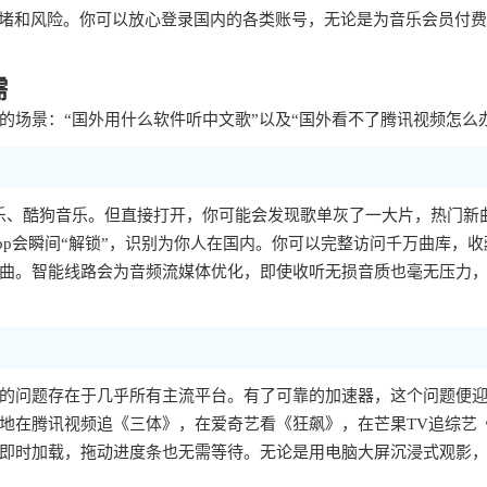
拥堵和风险。你可以放心登录国内的各类账号，无论是为音乐会员付
需
场景：“国外用什么软件听中文歌”以及“国外看不了腾讯视频怎么
乐、酷狗音乐。但直接打开，你可能会发现歌单灰了一大片，热门新
p会瞬间“解锁”，识别为你人在国内。你可以完整访问千万曲库，收
曲。智能线路会为音频流媒体优化，即使收听无损音质也毫无压力
样的问题存在于几乎所有主流平台。有了可靠的加速器，这个问题便
地在腾讯视频追《三体》，在爱奇艺看《狂飙》，在芒果TV追综艺
即时加载，拖动进度条也无需等待。无论是用电脑大屏沉浸式观影