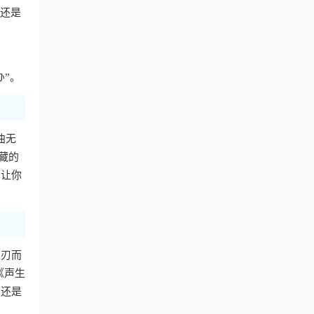
费还是
办”。
曲无
藏的
，让你
迎刃而
《声生
，还是