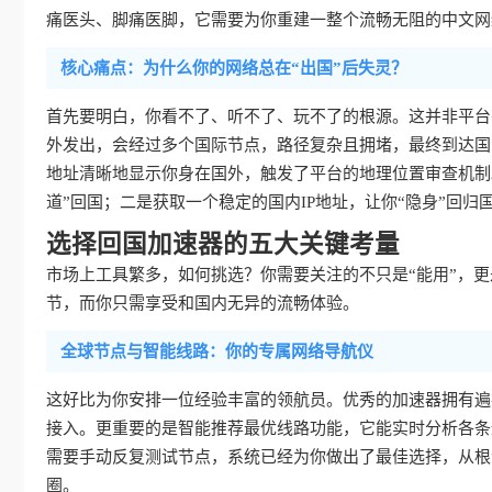
痛医头、脚痛医脚，它需要为你重建一整个流畅无阻的中文网
核心痛点：为什么你的网络总在“出国”后失灵？
首先要明白，你看不了、听不了、玩不了的根源。这并非平台
外发出，会经过多个国际节点，路径复杂且拥堵，最终到达国
地址清晰地显示你身在国外，触发了平台的地理位置审查机制
道”回国；二是获取一个稳定的国内IP地址，让你“隐身”回归
选择回国加速器的五大关键考量
市场上工具繁多，如何挑选？你需要关注的不只是“能用”，更是
节，而你只需享受和国内无异的流畅体验。
全球节点与智能线路：你的专属网络导航仪
这好比为你安排一位经验丰富的领航员。优秀的加速器拥有遍
接入。更重要的是智能推荐最优线路功能，它能实时分析各条
需要手动反复测试节点，系统已经为你做出了最佳选择，从根
圈。