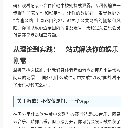
码和观看记录不会在传输中被窥探或泄露。专线传输进一
步提升了安全性和稳定性，让你的数据在一条受保护的
“高速公路”上直达目的地，避免了公共网络的拥堵和风
险。你可以放心登录国内的各类账号，无论是为音乐会员
付费还是发送弹幕互动。
从理论到实践：一站式解决你的娱乐
刚需
掌握了挑选标准，让我们具体看看如何应对那几个最常被
问及的场景：“国外用什么软件听中文歌”以及“国外看不
了腾讯视频怎么办”。
关于听歌：不仅仅是打开一个App
在国外用什么软件听中文歌？答案当然是QQ音乐、网易
云音乐、酷狗音乐。但直接打开，你可能会发现歌单灰了