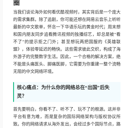
圈
当我们谈论海外如何看优酷视频时，其实背后是一个庞大
的需求集群。除了追剧，你可能还想在网易云音乐上听听
最新的中文歌单，怀念一下华语乐坛的黄金时代；周末想
和国内朋友同步追看腾讯视频的独播综艺，却总是被“看
不了”的提示拒之门外；甚至想玩两把国服的《英雄联
盟》，体验零延迟的畅快。这些需求彼此交织，构成了海
外游子的完整数字生活。因此，一个合格的解决方案，绝
不能是头痛医头、脚痛医脚，它需要为你重建一整个流畅
无阻的中文网络环境。
核心痛点：为什么你的网络总在“出国”后失
灵？
首先要明白，你看不了、听不了、玩不了的根源。这并非
平台有意为难，而是复杂的国际网络架构与版权协议所
致。你的网络请求从海外发出，会经过多个国际节点，路