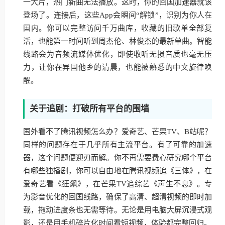
一大片，热门新曲无法播放。这时，你的回国加速器就该
登场了。连接后，这些App会瞬间“解锁”，识别为你人在
国内。你可以完整访问千万曲库，收藏的旧歌单全部复
活，也能第一时间听到周杰伦、林俊杰的最新单曲。智能
线路会为音频流媒体优化，即使收听无损音质也毫无压
力，让你在异国他乡的清晨，也能被熟悉的中文旋律唤
醒。
关于追剧：打破所有平台的围墙
国外看不了腾讯视频怎么办？爱奇艺、芒果TV、B站呢？
同样的问题存在于几乎所有主流平台。有了可靠的加速
器，这个问题便迎刃而解。你不再需要费心研究哪个平台
有哪些独播剧，你可以自由地在腾讯视频追《三体》，在
爱奇艺看《狂飙》，在芒果TV追综艺《声生不息》。专
为影音优化的回国线路，确保了高清、超清视频的即时加
载，拖动进度条也无需等待。无论是用电脑大屏沉浸式观
影，还是用手机碎片化时间看短视频，体验都完整回归。