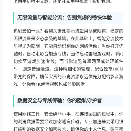
上用手机听中文歌，还是在家用电视盒子投屏看剧。
无限流量与智能分流：告别焦虑的畅快体验
追剧最怕什么？看到关键处提示流量用尽或限速。稳定的
无限流量是安心享受的基础。在此基础上，智能分流技术
显得尤为聪明。它能自动识别你的网络活动：当你打开优
酷时，自动走影音加速专线；当你启动国服游戏时，瞬间
切换至游戏加速专线；而当你浏览普通网页或处理邮件
时，则走普通通道。这种精细化的管理，配合独享100M
带宽的保障，确保宝贵的带宽资源永远优先分配给影音游
戏，让你看4K超清视频也如丝般顺滑。
数据安全与专线传输：你的隐私守护者
使用网络工具，安全绝非小事。在连接回国的过程中，你
的浏览数据需要经过加密隧道传输。专业加速器会采用银
行级别的数据安全加密技术，确保你的个人信息、账号密