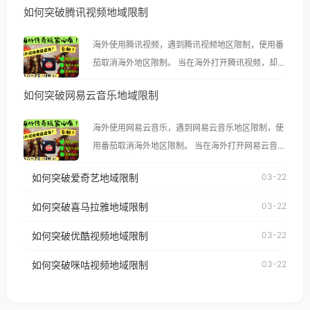
如何突破腾讯视频地域限制
海外使用腾讯视频，遇到腾讯视频地区限制，使用番
茄取消海外地区限制。 当在海外打开腾讯视频，却突
然弹出“由于版权限制，您所在的地区无法播放”的提
如何突破网易云音乐地域限制
示语。 海外用户如香港、澳门、台湾、美国、加拿
大、澳大利亚、欧洲等国家和地区时，腾讯视频也会
海外使用网易云音乐，遇到网易云音乐地区限制，使
像其他音乐平台一样，出现地区及版权限制问题，且
用番茄取消海外地区限制。 当在海外打开网易云音
仅能在中国大陆地区播放。 遇到这个问题的朋友们，
乐，却突然弹出“由于版权限制，您所在的地区无法
使用番茄回国加速器，即可解决「海外用户收听腾讯
如何突破爱奇艺地域限制
03-22
播放”的提示语。 海外用户如香港、澳门、台湾、美
视频地区版权限制」的问题，无论人在香港、澳门、
国、加拿大、澳大利亚、欧洲等国家和地区时，网易
如何突破喜马拉雅地域限制
03-22
台湾、美国、加拿大、澳大利亚、欧洲等国家和地区
云音乐也会像其他音乐平台一样，出现地区及版权限
工作、留学、定居等，都可以使用，不再因地区和版
如何突破优酷视频地域限制
03-22
制问题，且仅能在中国大陆地区播放。 遇到这个问题
权限制所困扰。
的朋友们，使用番茄回国加速器，即可解决「海外用
如何突破咪咕视频地域限制
03-22
户收听网易云音乐地区版权限制」的问题，无论人在
香港、澳门、台湾、美国、加拿大、澳大利亚、欧洲
等国家和地区工作、留学、定居等，都可以使用，不