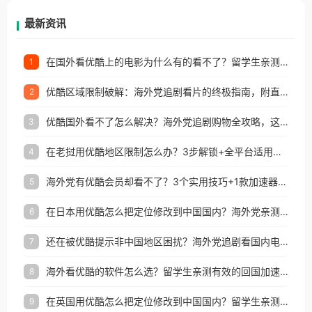
再因地区和版权限制所困扰。
最新资讯
在国外看优酷上的电影为什么有的看不了？留学生亲测有效的回国加速方案
1
优酷区域限制破解：海外党追剧看片的终极指南，附直播欧冠+1905电影网解决方案
2
优酷国外看不了怎么解决？海外党追剧购物全攻略，这招亲测有效！
3
在老挝用优酷地区限制怎么办？3步解锁+全平台适用的回国加速器指南
4
海外党有优酷会员却看不了？3个实用技巧+1款加速器解决追剧&金融APP难题
5
在日本用优酷怎么把定位修改到中国国内？海外党亲测有效的回国加速指南
6
还在被优酷提示非中国地区困扰？海外党追剧看国内电影的正确打开方式
7
海外看优酷的软件怎么选？留学生亲测有效的回国加速方案
8
在英国用优酷怎么把定位修改到中国国内？留学生亲测有效的回国加速方案
9