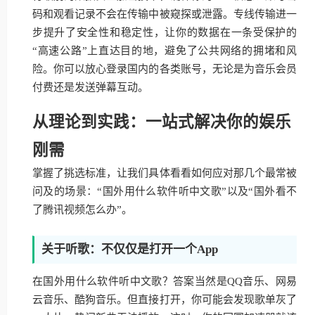
码和观看记录不会在传输中被窥探或泄露。专线传输进一
步提升了安全性和稳定性，让你的数据在一条受保护的
“高速公路”上直达目的地，避免了公共网络的拥堵和风
险。你可以放心登录国内的各类账号，无论是为音乐会员
付费还是发送弹幕互动。
从理论到实践：一站式解决你的娱乐
刚需
掌握了挑选标准，让我们具体看看如何应对那几个最常被
问及的场景：“国外用什么软件听中文歌”以及“国外看不
了腾讯视频怎么办”。
关于听歌：不仅仅是打开一个App
在国外用什么软件听中文歌？答案当然是QQ音乐、网易
云音乐、酷狗音乐。但直接打开，你可能会发现歌单灰了