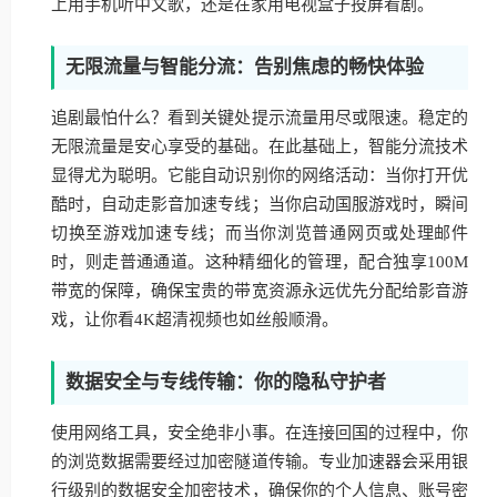
上用手机听中文歌，还是在家用电视盒子投屏看剧。
无限流量与智能分流：告别焦虑的畅快体验
追剧最怕什么？看到关键处提示流量用尽或限速。稳定的
无限流量是安心享受的基础。在此基础上，智能分流技术
显得尤为聪明。它能自动识别你的网络活动：当你打开优
酷时，自动走影音加速专线；当你启动国服游戏时，瞬间
切换至游戏加速专线；而当你浏览普通网页或处理邮件
时，则走普通通道。这种精细化的管理，配合独享100M
带宽的保障，确保宝贵的带宽资源永远优先分配给影音游
戏，让你看4K超清视频也如丝般顺滑。
数据安全与专线传输：你的隐私守护者
使用网络工具，安全绝非小事。在连接回国的过程中，你
的浏览数据需要经过加密隧道传输。专业加速器会采用银
行级别的数据安全加密技术，确保你的个人信息、账号密