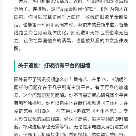
一大片，热门新曲无法播放。这时，你的回国加速器就该
登场了。连接后，这些App会瞬间“解锁”，识别为你人在
国内。你可以完整访问千万曲库，收藏的旧歌单全部复
活，也能第一时间听到周杰伦、林俊杰的最新单曲。智能
线路会为音频流媒体优化，即使收听无损音质也毫无压
力，让你在异国他乡的清晨，也能被熟悉的中文旋律唤
醒。
关于追剧：打破所有平台的围墙
国外看不了腾讯视频怎么办？爱奇艺、芒果TV、B站呢？
同样的问题存在于几乎所有主流平台。有了可靠的加速
器，这个问题便迎刃而解。你不再需要费心研究哪个平台
有哪些独播剧，你可以自由地在腾讯视频追《三体》，在
爱奇艺看《狂飙》，在芒果TV追综艺《声生不息》。专
为影音优化的回国线路，确保了高清、超清视频的即时加
载，拖动进度条也无需等待。无论是用电脑大屏沉浸式观
影，还是用手机碎片化时间看短视频，体验都完整回归。