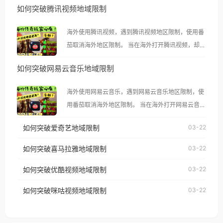
如何突破腾讯视频地域限制
海外使用腾讯视频，遇到腾讯视频地区限制，使用番
茄取消海外地区限制。 当在海外打开腾讯视频，却突
然弹出“由于版权限制，您所在的地区无法播放”的提
如何突破网易云音乐地域限制
示语。 海外用户如香港、澳门、台湾、美国、加拿
大、澳大利亚、欧洲等国家和地区时，腾讯视频也会
海外使用网易云音乐，遇到网易云音乐地区限制，使
像其他音乐平台一样，出现地区及版权限制问题，且
用番茄取消海外地区限制。 当在海外打开网易云音
仅能在中国大陆地区播放。 遇到这个问题的朋友们，
乐，却突然弹出“由于版权限制，您所在的地区无法
使用番茄回国加速器，即可解决「海外用户收听腾讯
如何突破爱奇艺地域限制
03-22
播放”的提示语。 海外用户如香港、澳门、台湾、美
视频地区版权限制」的问题，无论人在香港、澳门、
国、加拿大、澳大利亚、欧洲等国家和地区时，网易
如何突破喜马拉雅地域限制
03-22
台湾、美国、加拿大、澳大利亚、欧洲等国家和地区
云音乐也会像其他音乐平台一样，出现地区及版权限
工作、留学、定居等，都可以使用，不再因地区和版
如何突破优酷视频地域限制
03-22
制问题，且仅能在中国大陆地区播放。 遇到这个问题
权限制所困扰。
的朋友们，使用番茄回国加速器，即可解决「海外用
如何突破咪咕视频地域限制
03-22
户收听网易云音乐地区版权限制」的问题，无论人在
香港、澳门、台湾、美国、加拿大、澳大利亚、欧洲
等国家和地区工作、留学、定居等，都可以使用，不