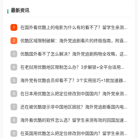
再因地区和版权限制所困扰。
最新资讯
在国外看优酷上的电影为什么有的看不了？留学生亲测有效的回国加速方案
1
优酷区域限制破解：海外党追剧看片的终极指南，附直播欧冠+1905电影网解决方案
2
优酷国外看不了怎么解决？海外党追剧购物全攻略，这招亲测有效！
3
在老挝用优酷地区限制怎么办？3步解锁+全平台适用的回国加速器指南
4
海外党有优酷会员却看不了？3个实用技巧+1款加速器解决追剧&金融APP难题
5
在日本用优酷怎么把定位修改到中国国内？海外党亲测有效的回国加速指南
6
还在被优酷提示非中国地区困扰？海外党追剧看国内电影的正确打开方式
7
海外看优酷的软件怎么选？留学生亲测有效的回国加速方案
8
在英国用优酷怎么把定位修改到中国国内？留学生亲测有效的回国加速方案
9