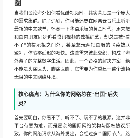
圈
当我们谈论海外如何看优酷视频时，其实背后是一个庞大
的需求集群。除了追剧，你可能还想在网易云音乐上听听
最新的中文歌单，怀念一下华语乐坛的黄金时代；周末想
和国内朋友同步追看腾讯视频的独播综艺，却总是被“看
不了”的提示拒之门外；甚至想玩两把国服的《英雄联
盟》，体验零延迟的畅快。这些需求彼此交织，构成了海
外游子的完整数字生活。因此，一个合格的解决方案，绝
不能是头痛医头、脚痛医脚，它需要为你重建一整个流畅
无阻的中文网络环境。
核心痛点：为什么你的网络总在“出国”后失
灵？
首先要明白，你看不了、听不了、玩不了的根源。这并非
平台有意为难，而是复杂的国际网络架构与版权协议所
致。你的网络请求从海外发出，会经过多个国际节点，路