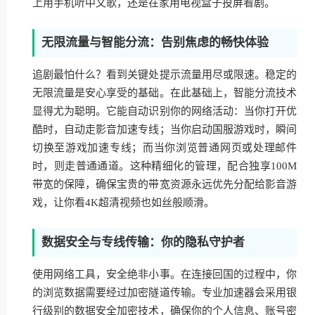
上用手机听中文歌，还是在家用电视盒子投屏看剧。
无限流量与智能分流：告别焦虑的畅快体验
追剧最怕什么？看到关键处提示流量用尽或限速。稳定的
无限流量是安心享受的基础。在此基础上，智能分流技术
显得尤为聪明。它能自动识别你的网络活动：当你打开优
酷时，自动走影音加速专线；当你启动国服游戏时，瞬间
切换至游戏加速专线；而当你浏览普通网页或处理邮件
时，则走普通通道。这种精细化的管理，配合独享100M
带宽的保障，确保宝贵的带宽资源永远优先分配给影音游
戏，让你看4K超清视频也如丝般顺滑。
数据安全与专线传输：你的隐私守护者
使用网络工具，安全绝非小事。在连接回国的过程中，你
的浏览数据需要经过加密隧道传输。专业加速器会采用银
行级别的数据安全加密技术，确保你的个人信息、账号密