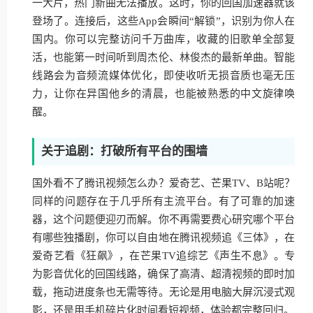
一大片，热门新曲无法播放。这时，你的回国加速器就该
登场了。连接后，这些App会瞬间“解锁”，识别为你人在
国内。你可以完整访问千万曲库，收藏的旧歌单全部复
活，也能第一时间听到周杰伦、林俊杰的最新单曲。智能
线路会为音频流媒体优化，即使收听无损音质也毫无压
力，让你在异国他乡的清晨，也能被熟悉的中文旋律唤
醒。
关于追剧：打破所有平台的围墙
国外看不了腾讯视频怎么办？爱奇艺、芒果TV、B站呢？
同样的问题存在于几乎所有主流平台。有了可靠的加速
器，这个问题便迎刃而解。你不再需要费心研究哪个平台
有哪些独播剧，你可以自由地在腾讯视频追《三体》，在
爱奇艺看《狂飙》，在芒果TV追综艺《声生不息》。专
为影音优化的回国线路，确保了高清、超清视频的即时加
载，拖动进度条也无需等待。无论是用电脑大屏沉浸式观
影，还是用手机碎片化时间看短视频，体验都完整回归。