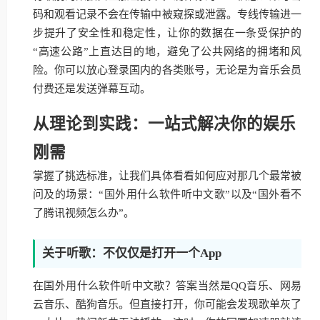
码和观看记录不会在传输中被窥探或泄露。专线传输进一
步提升了安全性和稳定性，让你的数据在一条受保护的
“高速公路”上直达目的地，避免了公共网络的拥堵和风
险。你可以放心登录国内的各类账号，无论是为音乐会员
付费还是发送弹幕互动。
从理论到实践：一站式解决你的娱乐
刚需
掌握了挑选标准，让我们具体看看如何应对那几个最常被
问及的场景：“国外用什么软件听中文歌”以及“国外看不
了腾讯视频怎么办”。
关于听歌：不仅仅是打开一个App
在国外用什么软件听中文歌？答案当然是QQ音乐、网易
云音乐、酷狗音乐。但直接打开，你可能会发现歌单灰了