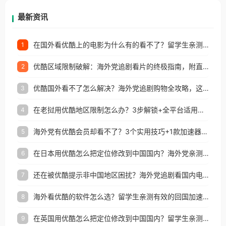
再因地区和版权限制所困扰。
最新资讯
在国外看优酷上的电影为什么有的看不了？留学生亲测有效的回国加速方案
1
优酷区域限制破解：海外党追剧看片的终极指南，附直播欧冠+1905电影网解决方案
2
优酷国外看不了怎么解决？海外党追剧购物全攻略，这招亲测有效！
3
在老挝用优酷地区限制怎么办？3步解锁+全平台适用的回国加速器指南
4
海外党有优酷会员却看不了？3个实用技巧+1款加速器解决追剧&金融APP难题
5
在日本用优酷怎么把定位修改到中国国内？海外党亲测有效的回国加速指南
6
还在被优酷提示非中国地区困扰？海外党追剧看国内电影的正确打开方式
7
海外看优酷的软件怎么选？留学生亲测有效的回国加速方案
8
在英国用优酷怎么把定位修改到中国国内？留学生亲测有效的回国加速方案
9