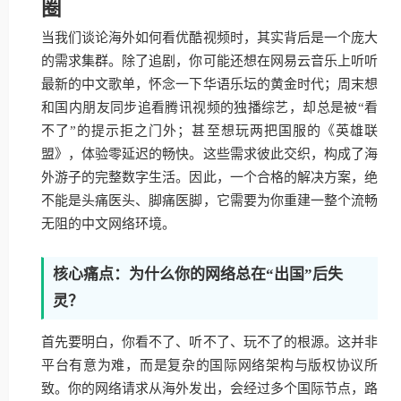
圈
当我们谈论海外如何看优酷视频时，其实背后是一个庞大
的需求集群。除了追剧，你可能还想在网易云音乐上听听
最新的中文歌单，怀念一下华语乐坛的黄金时代；周末想
和国内朋友同步追看腾讯视频的独播综艺，却总是被“看
不了”的提示拒之门外；甚至想玩两把国服的《英雄联
盟》，体验零延迟的畅快。这些需求彼此交织，构成了海
外游子的完整数字生活。因此，一个合格的解决方案，绝
不能是头痛医头、脚痛医脚，它需要为你重建一整个流畅
无阻的中文网络环境。
核心痛点：为什么你的网络总在“出国”后失
灵？
首先要明白，你看不了、听不了、玩不了的根源。这并非
平台有意为难，而是复杂的国际网络架构与版权协议所
致。你的网络请求从海外发出，会经过多个国际节点，路