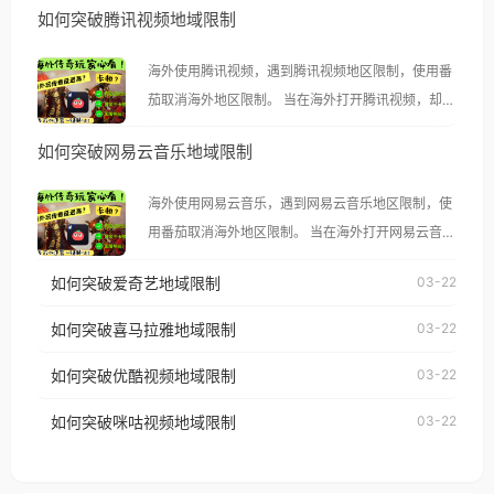
如何突破腾讯视频地域限制
海外使用腾讯视频，遇到腾讯视频地区限制，使用番
茄取消海外地区限制。 当在海外打开腾讯视频，却突
然弹出“由于版权限制，您所在的地区无法播放”的提
如何突破网易云音乐地域限制
示语。 海外用户如香港、澳门、台湾、美国、加拿
大、澳大利亚、欧洲等国家和地区时，腾讯视频也会
海外使用网易云音乐，遇到网易云音乐地区限制，使
像其他音乐平台一样，出现地区及版权限制问题，且
用番茄取消海外地区限制。 当在海外打开网易云音
仅能在中国大陆地区播放。 遇到这个问题的朋友们，
乐，却突然弹出“由于版权限制，您所在的地区无法
使用番茄回国加速器，即可解决「海外用户收听腾讯
如何突破爱奇艺地域限制
03-22
播放”的提示语。 海外用户如香港、澳门、台湾、美
视频地区版权限制」的问题，无论人在香港、澳门、
国、加拿大、澳大利亚、欧洲等国家和地区时，网易
如何突破喜马拉雅地域限制
03-22
台湾、美国、加拿大、澳大利亚、欧洲等国家和地区
云音乐也会像其他音乐平台一样，出现地区及版权限
工作、留学、定居等，都可以使用，不再因地区和版
如何突破优酷视频地域限制
03-22
制问题，且仅能在中国大陆地区播放。 遇到这个问题
权限制所困扰。
的朋友们，使用番茄回国加速器，即可解决「海外用
如何突破咪咕视频地域限制
03-22
户收听网易云音乐地区版权限制」的问题，无论人在
香港、澳门、台湾、美国、加拿大、澳大利亚、欧洲
等国家和地区工作、留学、定居等，都可以使用，不