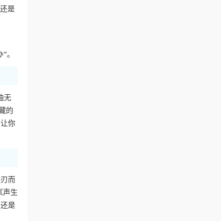
费还是
办”。
曲无
藏的
，让你
迎刃而
《声生
，还是