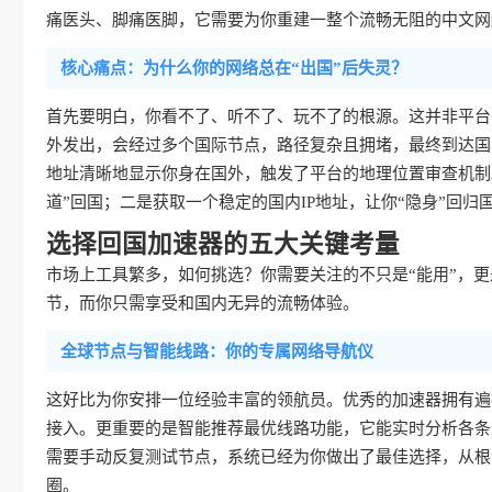
痛医头、脚痛医脚，它需要为你重建一整个流畅无阻的中文网
核心痛点：为什么你的网络总在“出国”后失灵？
首先要明白，你看不了、听不了、玩不了的根源。这并非平台
外发出，会经过多个国际节点，路径复杂且拥堵，最终到达国
地址清晰地显示你身在国外，触发了平台的地理位置审查机制
道”回国；二是获取一个稳定的国内IP地址，让你“隐身”回归
选择回国加速器的五大关键考量
市场上工具繁多，如何挑选？你需要关注的不只是“能用”，更是
节，而你只需享受和国内无异的流畅体验。
全球节点与智能线路：你的专属网络导航仪
这好比为你安排一位经验丰富的领航员。优秀的加速器拥有遍
接入。更重要的是智能推荐最优线路功能，它能实时分析各条
需要手动反复测试节点，系统已经为你做出了最佳选择，从根
圈。