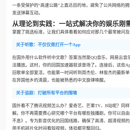
一条受保护的“高速公路”上直达目的地，避免了公共网络的
发送弹幕互动。
从理论到实践：一站式解决你的娱乐刚
掌握了挑选标准，让我们具体看看如何应对那几个最常被问及的
关于听歌：不仅仅是打开一个App
在国外用什么软件听中文歌？答案当然是QQ音乐、网易云音
法播放。这时，你的回国加速器就该登场了。连接后，这些Ap
旧歌单全部复活，也能第一时间听到周杰伦、林俊杰的最新单
在异国他乡的清晨，也能被熟悉的中文旋律唤醒。
关于追剧：打破所有平台的围墙
国外看不了腾讯视频怎么办？爱奇艺、芒果TV、B站呢？同
解。你不再需要费心研究哪个平台有哪些独播剧，你可以自由
不息》。专为影音优化的回国线路，确保了高清、超清视频的
用手机碎片化时间看短视频，体验都完整回归。