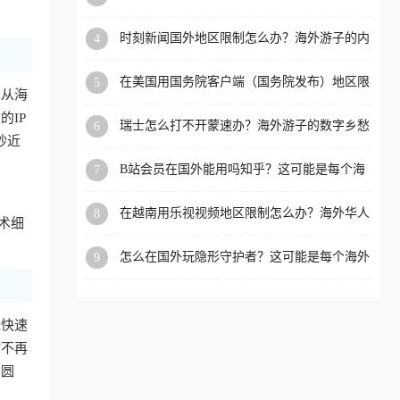
看的回国加速全攻略
洲等国家和地区工作、留
时刻新闻国外地区限制怎么办？海外游子的内
4
学、定居等，都可以使用，
容乡愁与破局之路
不再因地区和版权限制所困
在美国用国务院客户端（国务院发布）地区限
5
扰。
求从海
制怎么办？3步解决海外看国内内容难题
IP
瑞士怎么打不开蒙速办？海外游子的数字乡愁
6
抄近
与破局之路
B站会员在国外能用吗知乎？这可能是每个海
7
外游子都问过的问题
在越南用乐视视频地区限制怎么办？海外华人
8
术细
必备的回国加速攻略
怎么在国外玩隐形守护者？这可能是每个海外
9
游戏迷都问过的问题
近快速
你不再
冲圆