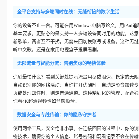
全平台支持与多端同时在线：无缝衔接的数字生活
你的设备不止一台。可能在用Windows电脑写论文，用iPad追剧
基本要求。更贴心的是支持一人多端设备同时用的功能。这意
新歌单，两者互不干扰，无需来回切换账号或设备。这种无缝
听中文歌，还是在家用电视盒子投屏看剧。
无限流量与智能分流：告别焦虑的畅快体验
追剧最怕什么？看到关键处提示流量用尽或限速。稳定的无限
自动识别你的网络活动：当你打开优酷时，自动走影音加速专
页或处理邮件时，则走普通通道。这种精细化的管理，配合独
你看4K超清视频也如丝般顺滑。
数据安全与专线传输：你的隐私守护者
使用网络工具，安全绝非小事。在连接回国的过程中，你的浏
密技术，确保你的个人信息、账号密码和观看记录不会在传输