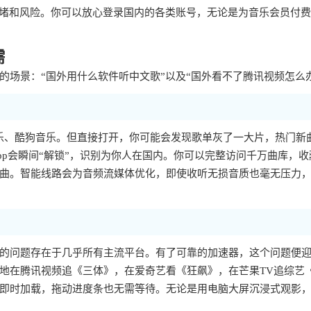
拥堵和风险。你可以放心登录国内的各类账号，无论是为音乐会员付
需
场景：“国外用什么软件听中文歌”以及“国外看不了腾讯视频怎么
乐、酷狗音乐。但直接打开，你可能会发现歌单灰了一大片，热门新
p会瞬间“解锁”，识别为你人在国内。你可以完整访问千万曲库，收
曲。智能线路会为音频流媒体优化，即使收听无损音质也毫无压力
样的问题存在于几乎所有主流平台。有了可靠的加速器，这个问题便
地在腾讯视频追《三体》，在爱奇艺看《狂飙》，在芒果TV追综艺
即时加载，拖动进度条也无需等待。无论是用电脑大屏沉浸式观影