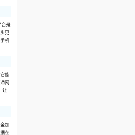
平台是
同步更
用手机
。它能
普通网
，让
安全加
数据在