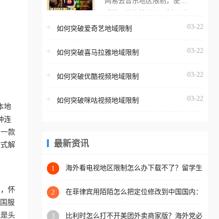
网易云音乐地区限制，使用
海外用户如香港、澳门、台
番茄取消海外地区限制。 当
湾、美国、加拿大、澳大利
在海外打开网易云音乐，却
03-22
如何突破爱奇艺地域限制
亚、欧洲等国家和地区时，
突然弹出“由于版权限制，您
腾讯视频也会像其他音乐平
03-22
所在的地区无法播放”的提示
如何突破喜马拉雅地域限制
台一样，出现地区及版权限
语。 海外用户如香港、澳
制问题，且仅能在中国大陆
03-22
如何突破优酷视频地域限制
门、台湾、美国、加拿大、
地区播放。 遇到这个问题的
澳大利亚、欧洲等国家和地
朋友们，使用番茄回国加速
03-22
如何突破咪咕视频地域限制
区时，网易云音乐也会像其
本地
器，即可解决「海外用户收
他音乐平台一样，出现地区
种连
听腾讯视频地区版权限制」
及版权限制问题，且仅能在
助一款
的问题，无论人在香港、澳
中国大陆地区播放。 遇到这
最新资讯
站式解
门、台湾、美国、加拿大、
个问题的朋友们，使用番茄
澳大利亚、欧洲等国家和地
回国加速器，即可解决「海
海外看电视地区限制怎么办下载不了？留学生
1
区工作、留学、定居等，都
亲测的回国加速方案（附2026世界杯观赛技
外用户收听网易云音乐地区
可以使用，不再因地区和版
巧）
单，怀
版权限制」的问题，无论人
在菲律宾用陌陌怎么把定位修改到中国国内：
2
权限制所困扰。
一场关于归属感与连接的探索
把国服
在香港、澳门、台湾、美
能是头
比利时怎么打不开美团外卖商家版？海外党必
3
国、加拿大、澳大利亚、欧