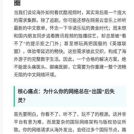
圈
当我们谈论海外如何看优酷视频时，其实背后是一个庞大
的需求集群。除了追剧，你可能还想在网易云音乐上听听
最新的中文歌单，怀念一下华语乐坛的黄金时代；周末想
和国内朋友同步追看腾讯视频的独播综艺，却总是被“看
不了”的提示拒之门外；甚至想玩两把国服的《英雄联
盟》，体验零延迟的畅快。这些需求彼此交织，构成了海
外游子的完整数字生活。因此，一个合格的解决方案，绝
不能是头痛医头、脚痛医脚，它需要为你重建一整个流畅
无阻的中文网络环境。
核心痛点：为什么你的网络总在“出国”后失
灵？
首先要明白，你看不了、听不了、玩不了的根源。这并非
平台有意为难，而是复杂的国际网络架构与版权协议所
致。你的网络请求从海外发出，会经过多个国际节点，路