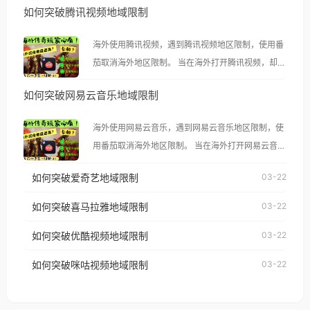
如何突破腾讯视频地域限制
海外使用腾讯视频，遇到腾讯视频地区限制，使用番
茄取消海外地区限制。 当在海外打开腾讯视频，却突
然弹出“由于版权限制，您所在的地区无法播放”的提
如何突破网易云音乐地域限制
示语。 海外用户如香港、澳门、台湾、美国、加拿
大、澳大利亚、欧洲等国家和地区时，腾讯视频也会
海外使用网易云音乐，遇到网易云音乐地区限制，使
像其他音乐平台一样，出现地区及版权限制问题，且
用番茄取消海外地区限制。 当在海外打开网易云音
仅能在中国大陆地区播放。 遇到这个问题的朋友们，
乐，却突然弹出“由于版权限制，您所在的地区无法
使用番茄回国加速器，即可解决「海外用户收听腾讯
如何突破爱奇艺地域限制
03-22
播放”的提示语。 海外用户如香港、澳门、台湾、美
视频地区版权限制」的问题，无论人在香港、澳门、
国、加拿大、澳大利亚、欧洲等国家和地区时，网易
如何突破喜马拉雅地域限制
03-22
台湾、美国、加拿大、澳大利亚、欧洲等国家和地区
云音乐也会像其他音乐平台一样，出现地区及版权限
工作、留学、定居等，都可以使用，不再因地区和版
如何突破优酷视频地域限制
03-22
制问题，且仅能在中国大陆地区播放。 遇到这个问题
权限制所困扰。
的朋友们，使用番茄回国加速器，即可解决「海外用
如何突破咪咕视频地域限制
03-22
户收听网易云音乐地区版权限制」的问题，无论人在
香港、澳门、台湾、美国、加拿大、澳大利亚、欧洲
等国家和地区工作、留学、定居等，都可以使用，不