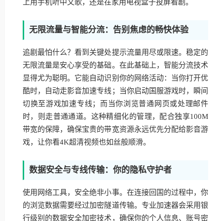
上用手机听中文歌，还是在家用电视盒子投屏看剧。
无限流量与智能分流：告别焦虑的畅快体验
追剧最怕什么？看到关键处提示流量用尽或限速。稳定的
无限流量是安心享受的基础。在此基础上，智能分流技术
显得尤为聪明。它能自动识别你的网络活动：当你打开优
酷时，自动走影音加速专线；当你启动国服游戏时，瞬间
切换至游戏加速专线；而当你浏览普通网页或处理邮件
时，则走普通通道。这种精细化的管理，配合独享100M
带宽的保障，确保宝贵的带宽资源永远优先分配给影音游
戏，让你看4K超清视频也如丝般顺滑。
数据安全与专线传输：你的隐私守护者
使用网络工具，安全绝非小事。在连接回国的过程中，你
的浏览数据需要经过加密隧道传输。专业加速器会采用银
行级别的数据安全加密技术，确保你的个人信息、账号密