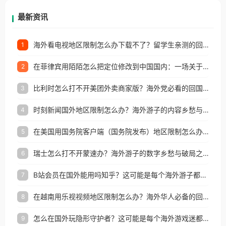
再因地区和版权限制所困扰。
最新资讯
海外看电视地区限制怎么办下载不了？留学生亲测的回国加速方案（附2026世界杯观赛技巧）
1
在菲律宾用陌陌怎么把定位修改到中国国内：一场关于归属感与连接的探索
2
比利时怎么打不开美团外卖商家版？海外党必看的回国加速全攻略
3
时刻新闻国外地区限制怎么办？海外游子的内容乡愁与破局之路
4
在美国用国务院客户端（国务院发布）地区限制怎么办？3步解决海外看国内内容难题
5
瑞士怎么打不开蒙速办？海外游子的数字乡愁与破局之路
6
B站会员在国外能用吗知乎？这可能是每个海外游子都问过的问题
7
在越南用乐视视频地区限制怎么办？海外华人必备的回国加速攻略
8
怎么在国外玩隐形守护者？这可能是每个海外游戏迷都问过的问题
9