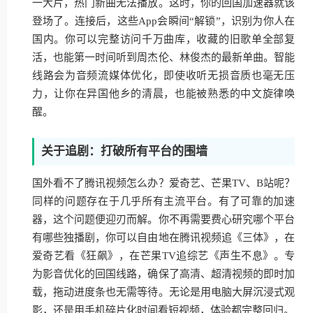
一大片，热门新曲无法播放。这时，你的回国加速器就该
登场了。连接后，这些App会瞬间“解锁”，识别为你人在
国内。你可以完整访问千万曲库，收藏的旧歌单全部复
活，也能第一时间听到周杰伦、林俊杰的最新单曲。智能
线路会为音频流媒体优化，即使收听无损音质也毫无压
力，让你在异国他乡的清晨，也能被熟悉的中文旋律唤
醒。
关于追剧：打破所有平台的围墙
国外看不了腾讯视频怎么办？爱奇艺、芒果TV、B站呢？
同样的问题存在于几乎所有主流平台。有了可靠的加速
器，这个问题便迎刃而解。你不再需要费心研究哪个平台
有哪些独播剧，你可以自由地在腾讯视频追《三体》，在
爱奇艺看《狂飙》，在芒果TV追综艺《声生不息》。专
为影音优化的回国线路，确保了高清、超清视频的即时加
载，拖动进度条也无需等待。无论是用电脑大屏沉浸式观
影，还是用手机碎片化时间看短视频，体验都完整回归。