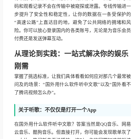
码和观看记录不会在传输中被窥探或泄露。专线传输进一
步提升了安全性和稳定性，让你的数据在一条受保护的
“高速公路”上直达目的地，避免了公共网络的拥堵和风
险。你可以放心登录国内的各类账号，无论是为音乐会员
付费还是发送弹幕互动。
从理论到实践：一站式解决你的娱乐
刚需
掌握了挑选标准，让我们具体看看如何应对那几个最常被
问及的场景：“国外用什么软件听中文歌”以及“国外看不
了腾讯视频怎么办”。
关于听歌：不仅仅是打开一个App
在国外用什么软件听中文歌？答案当然是QQ音乐、网易
云音乐、酷狗音乐。但直接打开，你可能会发现歌单灰了