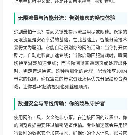
上用手机听中文歌，还是在家用电视盒子投屏看剧。
无限流量与智能分流：告别焦虑的畅快体验
追剧最怕什么？看到关键处提示流量用尽或限速。稳定的
无限流量是安心享受的基础。在此基础上，智能分流技术
显得尤为聪明。它能自动识别你的网络活动：当你打开优
酷时，自动走影音加速专线；当你启动国服游戏时，瞬间
切换至游戏加速专线；而当你浏览普通网页或处理邮件
时，则走普通通道。这种精细化的管理，配合独享100M
带宽的保障，确保宝贵的带宽资源永远优先分配给影音游
戏，让你看4K超清视频也如丝般顺滑。
数据安全与专线传输：你的隐私守护者
使用网络工具，安全绝非小事。在连接回国的过程中，你
的浏览数据需要经过加密隧道传输。专业加速器会采用银
行级别的数据安全加密技术，确保你的个人信息、账号密