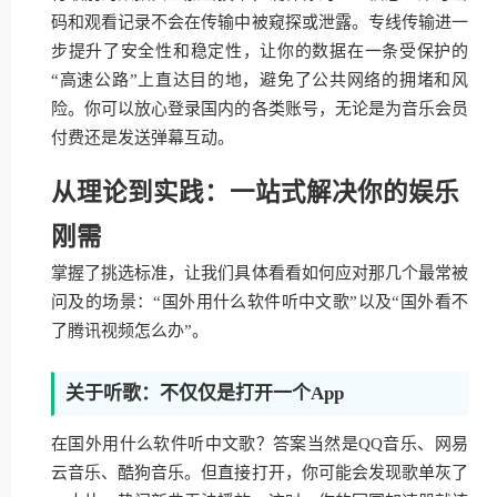
码和观看记录不会在传输中被窥探或泄露。专线传输进一
步提升了安全性和稳定性，让你的数据在一条受保护的
“高速公路”上直达目的地，避免了公共网络的拥堵和风
险。你可以放心登录国内的各类账号，无论是为音乐会员
付费还是发送弹幕互动。
从理论到实践：一站式解决你的娱乐
刚需
掌握了挑选标准，让我们具体看看如何应对那几个最常被
问及的场景：“国外用什么软件听中文歌”以及“国外看不
了腾讯视频怎么办”。
关于听歌：不仅仅是打开一个App
在国外用什么软件听中文歌？答案当然是QQ音乐、网易
云音乐、酷狗音乐。但直接打开，你可能会发现歌单灰了