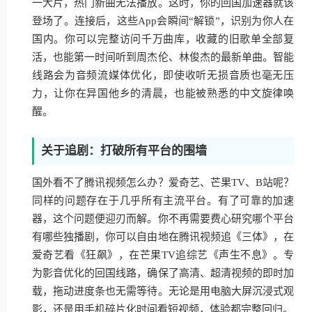
一大片，热门新曲无法播放。这时，你的回国加速器就该
登场了。连接后，这些App会瞬间“解锁”，识别为你人在
国内。你可以完整访问千万曲库，收藏的旧歌单全部复
活，也能第一时间听到周杰伦、林俊杰的最新单曲。智能
线路会为音频流媒体优化，即使收听无损音质也毫无压
力，让你在异国他乡的清晨，也能被熟悉的中文旋律唤
醒。
关于追剧：打破所有平台的围墙
国外看不了腾讯视频怎么办？爱奇艺、芒果TV、B站呢？
同样的问题存在于几乎所有主流平台。有了可靠的加速
器，这个问题便迎刃而解。你不再需要费心研究哪个平台
有哪些独播剧，你可以自由地在腾讯视频追《三体》，在
爱奇艺看《狂飙》，在芒果TV追综艺《声生不息》。专
为影音优化的回国线路，确保了高清、超清视频的即时加
载，拖动进度条也无需等待。无论是用电脑大屏沉浸式观
影，还是用手机碎片化时间看短视频，体验都完整回归。