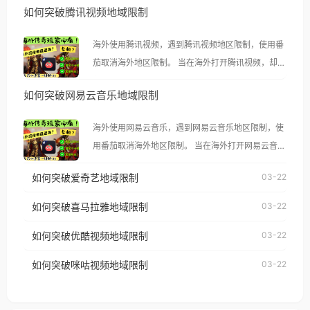
如何突破腾讯视频地域限制
海外使用腾讯视频，遇到腾讯视频地区限制，使用番
茄取消海外地区限制。 当在海外打开腾讯视频，却突
然弹出“由于版权限制，您所在的地区无法播放”的提
如何突破网易云音乐地域限制
示语。 海外用户如香港、澳门、台湾、美国、加拿
大、澳大利亚、欧洲等国家和地区时，腾讯视频也会
海外使用网易云音乐，遇到网易云音乐地区限制，使
像其他音乐平台一样，出现地区及版权限制问题，且
用番茄取消海外地区限制。 当在海外打开网易云音
仅能在中国大陆地区播放。 遇到这个问题的朋友们，
乐，却突然弹出“由于版权限制，您所在的地区无法
使用番茄回国加速器，即可解决「海外用户收听腾讯
如何突破爱奇艺地域限制
03-22
播放”的提示语。 海外用户如香港、澳门、台湾、美
视频地区版权限制」的问题，无论人在香港、澳门、
国、加拿大、澳大利亚、欧洲等国家和地区时，网易
如何突破喜马拉雅地域限制
03-22
台湾、美国、加拿大、澳大利亚、欧洲等国家和地区
云音乐也会像其他音乐平台一样，出现地区及版权限
工作、留学、定居等，都可以使用，不再因地区和版
如何突破优酷视频地域限制
03-22
制问题，且仅能在中国大陆地区播放。 遇到这个问题
权限制所困扰。
的朋友们，使用番茄回国加速器，即可解决「海外用
如何突破咪咕视频地域限制
03-22
户收听网易云音乐地区版权限制」的问题，无论人在
香港、澳门、台湾、美国、加拿大、澳大利亚、欧洲
等国家和地区工作、留学、定居等，都可以使用，不