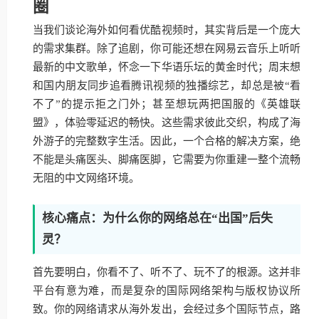
圈
当我们谈论海外如何看优酷视频时，其实背后是一个庞大
的需求集群。除了追剧，你可能还想在网易云音乐上听听
最新的中文歌单，怀念一下华语乐坛的黄金时代；周末想
和国内朋友同步追看腾讯视频的独播综艺，却总是被“看
不了”的提示拒之门外；甚至想玩两把国服的《英雄联
盟》，体验零延迟的畅快。这些需求彼此交织，构成了海
外游子的完整数字生活。因此，一个合格的解决方案，绝
不能是头痛医头、脚痛医脚，它需要为你重建一整个流畅
无阻的中文网络环境。
核心痛点：为什么你的网络总在“出国”后失
灵？
首先要明白，你看不了、听不了、玩不了的根源。这并非
平台有意为难，而是复杂的国际网络架构与版权协议所
致。你的网络请求从海外发出，会经过多个国际节点，路