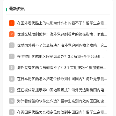
再因地区和版权限制所困扰。
最新资讯
在国外看优酷上的电影为什么有的看不了？留学生亲测有效的回国加速方案
1
优酷区域限制破解：海外党追剧看片的终极指南，附直播欧冠+1905电影网解决方案
2
优酷国外看不了怎么解决？海外党追剧购物全攻略，这招亲测有效！
3
在老挝用优酷地区限制怎么办？3步解锁+全平台适用的回国加速器指南
4
海外党有优酷会员却看不了？3个实用技巧+1款加速器解决追剧&金融APP难题
5
在日本用优酷怎么把定位修改到中国国内？海外党亲测有效的回国加速指南
6
还在被优酷提示非中国地区困扰？海外党追剧看国内电影的正确打开方式
7
海外看优酷的软件怎么选？留学生亲测有效的回国加速方案
8
在英国用优酷怎么把定位修改到中国国内？留学生亲测有效的回国加速方案
9