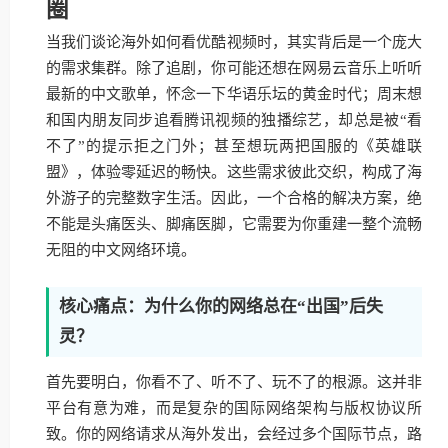
圈
当我们谈论海外如何看优酷视频时，其实背后是一个庞大
的需求集群。除了追剧，你可能还想在网易云音乐上听听
最新的中文歌单，怀念一下华语乐坛的黄金时代；周末想
和国内朋友同步追看腾讯视频的独播综艺，却总是被“看
不了”的提示拒之门外；甚至想玩两把国服的《英雄联
盟》，体验零延迟的畅快。这些需求彼此交织，构成了海
外游子的完整数字生活。因此，一个合格的解决方案，绝
不能是头痛医头、脚痛医脚，它需要为你重建一整个流畅
无阻的中文网络环境。
核心痛点：为什么你的网络总在“出国”后失
灵？
首先要明白，你看不了、听不了、玩不了的根源。这并非
平台有意为难，而是复杂的国际网络架构与版权协议所
致。你的网络请求从海外发出，会经过多个国际节点，路