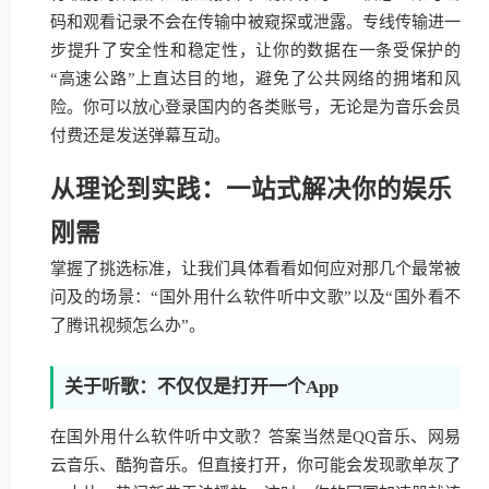
码和观看记录不会在传输中被窥探或泄露。专线传输进一
步提升了安全性和稳定性，让你的数据在一条受保护的
“高速公路”上直达目的地，避免了公共网络的拥堵和风
险。你可以放心登录国内的各类账号，无论是为音乐会员
付费还是发送弹幕互动。
从理论到实践：一站式解决你的娱乐
刚需
掌握了挑选标准，让我们具体看看如何应对那几个最常被
问及的场景：“国外用什么软件听中文歌”以及“国外看不
了腾讯视频怎么办”。
关于听歌：不仅仅是打开一个App
在国外用什么软件听中文歌？答案当然是QQ音乐、网易
云音乐、酷狗音乐。但直接打开，你可能会发现歌单灰了