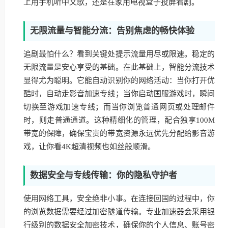
上用手机听中文歌，还是在家用电视盒子投屏看剧。
无限流量与智能分流：告别焦虑的畅快体验
追剧最怕什么？看到关键处提示流量用尽或限速。稳定的
无限流量是安心享受的基础。在此基础上，智能分流技术
显得尤为聪明。它能自动识别你的网络活动：当你打开优
酷时，自动走影音加速专线；当你启动国服游戏时，瞬间
切换至游戏加速专线；而当你浏览普通网页或处理邮件
时，则走普通通道。这种精细化的管理，配合独享100M
带宽的保障，确保宝贵的带宽资源永远优先分配给影音游
戏，让你看4K超清视频也如丝般顺滑。
数据安全与专线传输：你的隐私守护者
使用网络工具，安全绝非小事。在连接回国的过程中，你
的浏览数据需要经过加密隧道传输。专业加速器会采用银
行级别的数据安全加密技术，确保你的个人信息、账号密