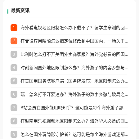
再因地区和版权限制所困扰。
最新资讯
海外看电视地区限制怎么办下载不了？留学生亲测的回国加速方案（附2026世界杯观赛技巧）
1
在菲律宾用陌陌怎么把定位修改到中国国内：一场关于归属感与连接的探索
2
比利时怎么打不开美团外卖商家版？海外党必看的回国加速全攻略
3
时刻新闻国外地区限制怎么办？海外游子的内容乡愁与破局之路
4
在美国用国务院客户端（国务院发布）地区限制怎么办？3步解决海外看国内内容难题
5
瑞士怎么打不开蒙速办？海外游子的数字乡愁与破局之路
6
B站会员在国外能用吗知乎？这可能是每个海外游子都问过的问题
7
在越南用乐视视频地区限制怎么办？海外华人必备的回国加速攻略
8
怎么在国外玩隐形守护者？这可能是每个海外游戏迷都问过的问题
9