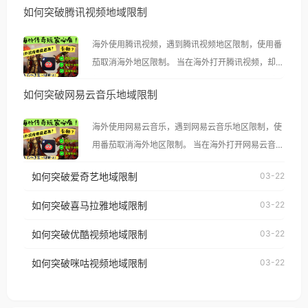
如何突破腾讯视频地域限制
海外使用腾讯视频，遇到腾讯视频地区限制，使用番
茄取消海外地区限制。 当在海外打开腾讯视频，却突
然弹出“由于版权限制，您所在的地区无法播放”的提
如何突破网易云音乐地域限制
示语。 海外用户如香港、澳门、台湾、美国、加拿
大、澳大利亚、欧洲等国家和地区时，腾讯视频也会
海外使用网易云音乐，遇到网易云音乐地区限制，使
像其他音乐平台一样，出现地区及版权限制问题，且
用番茄取消海外地区限制。 当在海外打开网易云音
仅能在中国大陆地区播放。 遇到这个问题的朋友们，
乐，却突然弹出“由于版权限制，您所在的地区无法
使用番茄回国加速器，即可解决「海外用户收听腾讯
如何突破爱奇艺地域限制
03-22
播放”的提示语。 海外用户如香港、澳门、台湾、美
视频地区版权限制」的问题，无论人在香港、澳门、
国、加拿大、澳大利亚、欧洲等国家和地区时，网易
如何突破喜马拉雅地域限制
03-22
台湾、美国、加拿大、澳大利亚、欧洲等国家和地区
云音乐也会像其他音乐平台一样，出现地区及版权限
工作、留学、定居等，都可以使用，不再因地区和版
如何突破优酷视频地域限制
03-22
制问题，且仅能在中国大陆地区播放。 遇到这个问题
权限制所困扰。
的朋友们，使用番茄回国加速器，即可解决「海外用
如何突破咪咕视频地域限制
03-22
户收听网易云音乐地区版权限制」的问题，无论人在
香港、澳门、台湾、美国、加拿大、澳大利亚、欧洲
等国家和地区工作、留学、定居等，都可以使用，不