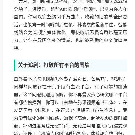
一大片，热门新曲无法播放。这时，你的回国加速器就该
登场了。连接后，这些App会瞬间“解锁”，识别为你人在
国内。你可以完整访问千万曲库，收藏的旧歌单全部复
活，也能第一时间听到周杰伦、林俊杰的最新单曲。智能
线路会为音频流媒体优化，即使收听无损音质也毫无压
力，让你在异国他乡的清晨，也能被熟悉的中文旋律唤
醒。
关于追剧：打破所有平台的围墙
国外看不了腾讯视频怎么办？爱奇艺、芒果TV、B站呢？
同样的问题存在于几乎所有主流平台。有了可靠的加速
器，这个问题便迎刃而解。你不再需要费心研究哪个平台
有哪些独播剧，你可以自由地在腾讯视频追《三体》，在
爱奇艺看《狂飙》，在芒果TV追综艺《声生不息》。专
为影音优化的回国线路，确保了高清、超清视频的即时加
载，拖动进度条也无需等待。无论是用电脑大屏沉浸式观
影，还是用手机碎片化时间看短视频，体验都完整回归。