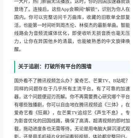
一大片，热门新曲无法播放。这时，你的回国加速器就该
登场了。连接后，这些App会瞬间“解锁”，识别为你人在
国内。你可以完整访问千万曲库，收藏的旧歌单全部复
活，也能第一时间听到周杰伦、林俊杰的最新单曲。智能
线路会为音频流媒体优化，即使收听无损音质也毫无压
力，让你在异国他乡的清晨，也能被熟悉的中文旋律唤
醒。
关于追剧：打破所有平台的围墙
国外看不了腾讯视频怎么办？爱奇艺、芒果TV、B站呢？
同样的问题存在于几乎所有主流平台。有了可靠的加速
器，这个问题便迎刃而解。你不再需要费心研究哪个平台
有哪些独播剧，你可以自由地在腾讯视频追《三体》，在
爱奇艺看《狂飙》，在芒果TV追综艺《声生不息》。专
为影音优化的回国线路，确保了高清、超清视频的即时加
载，拖动进度条也无需等待。无论是用电脑大屏沉浸式观
影，还是用手机碎片化时间看短视频，体验都完整回归。