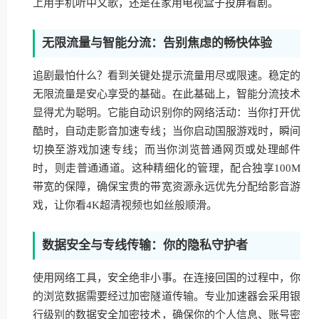
上用手机听中文歌，还是在家用电视盒子投屏看剧。
无限流量与智能分流：告别焦虑的畅快体验
追剧最怕什么？看到关键处提示流量用尽或限速。稳定的
无限流量是安心享受的基础。在此基础上，智能分流技术
显得尤为聪明。它能自动识别你的网络活动：当你打开优
酷时，自动走影音加速专线；当你启动国服游戏时，瞬间
切换至游戏加速专线；而当你浏览普通网页或处理邮件
时，则走普通通道。这种精细化的管理，配合独享100M
带宽的保障，确保宝贵的带宽资源永远优先分配给影音游
戏，让你看4K超清视频也如丝般顺滑。
数据安全与专线传输：你的隐私守护者
使用网络工具，安全绝非小事。在连接回国的过程中，你
的浏览数据需要经过加密隧道传输。专业加速器会采用银
行级别的数据安全加密技术，确保你的个人信息、账号密