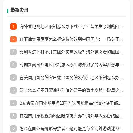
再因地区和版权限制所困扰。
最新资讯
海外看电视地区限制怎么办下载不了？留学生亲测的回国加速方案（附2026世界杯观赛技巧）
1
在菲律宾用陌陌怎么把定位修改到中国国内：一场关于归属感与连接的探索
2
比利时怎么打不开美团外卖商家版？海外党必看的回国加速全攻略
3
时刻新闻国外地区限制怎么办？海外游子的内容乡愁与破局之路
4
在美国用国务院客户端（国务院发布）地区限制怎么办？3步解决海外看国内内容难题
5
瑞士怎么打不开蒙速办？海外游子的数字乡愁与破局之路
6
B站会员在国外能用吗知乎？这可能是每个海外游子都问过的问题
7
在越南用乐视视频地区限制怎么办？海外华人必备的回国加速攻略
8
怎么在国外玩隐形守护者？这可能是每个海外游戏迷都问过的问题
9