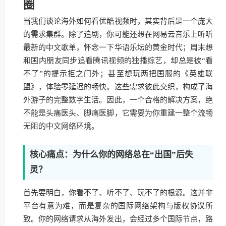
圈
当我们谈论海外如何看优酷视频时，其实背后是一个庞大
的需求集群。除了追剧，你可能还想在网易云音乐上听听
最新的中文歌单，怀念一下华语乐坛的黄金时代；周末想
和国内朋友同步追看腾讯视频的独播综艺，却总是被“看
不了”的提示拒之门外；甚至想玩两把国服的《英雄联
盟》，体验零延迟的畅快。这些需求彼此交织，构成了海
外游子的完整数字生活。因此，一个合格的解决方案，绝
不能是头痛医头、脚痛医脚，它需要为你重建一整个流畅
无阻的中文网络环境。
核心痛点：为什么你的网络总在“出国”后失
灵？
首先要明白，你看不了、听不了、玩不了的根源。这并非
平台有意为难，而是复杂的国际网络架构与版权协议所
致。你的网络请求从海外发出，会经过多个国际节点，路