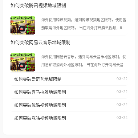
如何突破腾讯视频地域限制
海外使用腾讯视频，遇到腾讯视频地区限制，使用番
茄取消海外地区限制。 当在海外打开腾讯视频，却突
然弹出“由于版权限制，您所在的地区无法播放”的提
如何突破网易云音乐地域限制
示语。 海外用户如香港、澳门、台湾、美国、加拿
大、澳大利亚、欧洲等国家和地区时，腾讯视频也会
海外使用网易云音乐，遇到网易云音乐地区限制，使
像其他音乐平台一样，出现地区及版权限制问题，且
用番茄取消海外地区限制。 当在海外打开网易云音
仅能在中国大陆地区播放。 遇到这个问题的朋友们，
乐，却突然弹出“由于版权限制，您所在的地区无法
使用番茄回国加速器，即可解决「海外用户收听腾讯
如何突破爱奇艺地域限制
03-22
播放”的提示语。 海外用户如香港、澳门、台湾、美
视频地区版权限制」的问题，无论人在香港、澳门、
国、加拿大、澳大利亚、欧洲等国家和地区时，网易
如何突破喜马拉雅地域限制
03-22
台湾、美国、加拿大、澳大利亚、欧洲等国家和地区
云音乐也会像其他音乐平台一样，出现地区及版权限
工作、留学、定居等，都可以使用，不再因地区和版
如何突破优酷视频地域限制
03-22
制问题，且仅能在中国大陆地区播放。 遇到这个问题
权限制所困扰。
的朋友们，使用番茄回国加速器，即可解决「海外用
如何突破咪咕视频地域限制
03-22
户收听网易云音乐地区版权限制」的问题，无论人在
香港、澳门、台湾、美国、加拿大、澳大利亚、欧洲
等国家和地区工作、留学、定居等，都可以使用，不