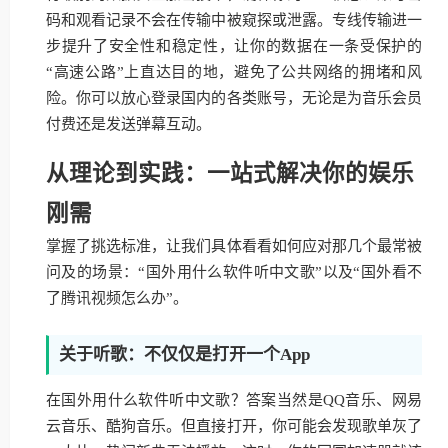
码和观看记录不会在传输中被窥探或泄露。专线传输进一
步提升了安全性和稳定性，让你的数据在一条受保护的
“高速公路”上直达目的地，避免了公共网络的拥堵和风
险。你可以放心登录国内的各类账号，无论是为音乐会员
付费还是发送弹幕互动。
从理论到实践：一站式解决你的娱乐
刚需
掌握了挑选标准，让我们具体看看如何应对那几个最常被
问及的场景：“国外用什么软件听中文歌”以及“国外看不
了腾讯视频怎么办”。
关于听歌：不仅仅是打开一个App
在国外用什么软件听中文歌？答案当然是QQ音乐、网易
云音乐、酷狗音乐。但直接打开，你可能会发现歌单灰了