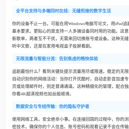
全平台支持与多端同时在线：无缝衔接的数字生活
你的设备不止一台。可能在用Windows电脑写论文，用iPad追剧
基本要求。更贴心的是支持一人多端设备同时用的功能。这意
新歌单，两者互不干扰，无需来回切换账号或设备。这种无缝
听中文歌，还是在家用电视盒子投屏看剧。
无限流量与智能分流：告别焦虑的畅快体验
追剧最怕什么？看到关键处提示流量用尽或限速。稳定的无限
自动识别你的网络活动：当你打开优酷时，自动走影音加速专
页或处理邮件时，则走普通通道。这种精细化的管理，配合独
你看4K超清视频也如丝般顺滑。
数据安全与专线传输：你的隐私守护者
使用网络工具，安全绝非小事。在连接回国的过程中，你的浏
密技术，确保你的个人信息、账号密码和观看记录不会在传输