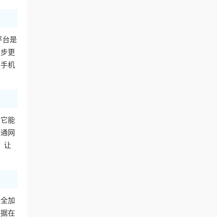
平台是
同步更
用手机
。它能
普通网
，让
安全加
数据在