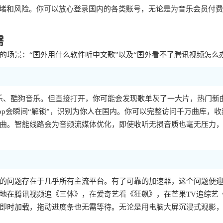
拥堵和风险。你可以放心登录国内的各类账号，无论是为音乐会员付
需
场景：“国外用什么软件听中文歌”以及“国外看不了腾讯视频怎么
乐、酷狗音乐。但直接打开，你可能会发现歌单灰了一大片，热门新
p会瞬间“解锁”，识别为你人在国内。你可以完整访问千万曲库，收
曲。智能线路会为音频流媒体优化，即使收听无损音质也毫无压力
样的问题存在于几乎所有主流平台。有了可靠的加速器，这个问题便
地在腾讯视频追《三体》，在爱奇艺看《狂飙》，在芒果TV追综艺
即时加载，拖动进度条也无需等待。无论是用电脑大屏沉浸式观影