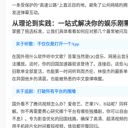
一条受保护的“高速公路”上直达目的地，避免了公共网络的
发送弹幕互动。
从理论到实践：一站式解决你的娱乐刚
掌握了挑选标准，让我们具体看看如何应对那几个最常被问及的
关于听歌：不仅仅是打开一个App
在国外用什么软件听中文歌？答案当然是QQ音乐、网易云音
法播放。这时，你的回国加速器就该登场了。连接后，这些Ap
旧歌单全部复活，也能第一时间听到周杰伦、林俊杰的最新单
在异国他乡的清晨，也能被熟悉的中文旋律唤醒。
关于追剧：打破所有平台的围墙
国外看不了腾讯视频怎么办？爱奇艺、芒果TV、B站呢？同
解。你不再需要费心研究哪个平台有哪些独播剧，你可以自由
不息》。专为影音优化的回国线路，确保了高清、超清视频的
用手机碎片化时间看短视频，体验都完整回归。