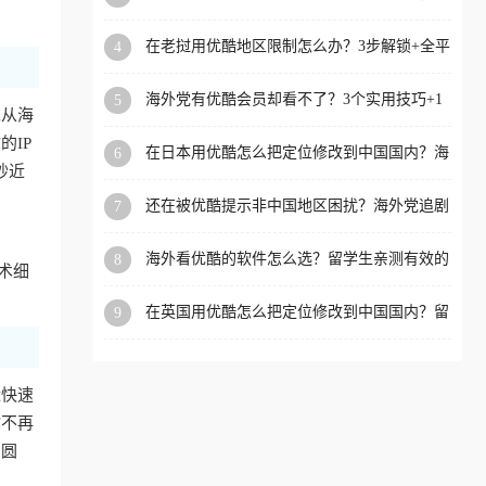
攻略，这招亲测有效！
洲等国家和地区工作、留
在老挝用优酷地区限制怎么办？3步解锁+全平
4
学、定居等，都可以使用，
台适用的回国加速器指南
不再因地区和版权限制所困
海外党有优酷会员却看不了？3个实用技巧+1
5
扰。
求从海
款加速器解决追剧&金融APP难题
IP
在日本用优酷怎么把定位修改到中国国内？海
6
抄近
外党亲测有效的回国加速指南
还在被优酷提示非中国地区困扰？海外党追剧
7
看国内电影的正确打开方式
海外看优酷的软件怎么选？留学生亲测有效的
8
术细
回国加速方案
在英国用优酷怎么把定位修改到中国国内？留
9
学生亲测有效的回国加速方案
近快速
你不再
冲圆