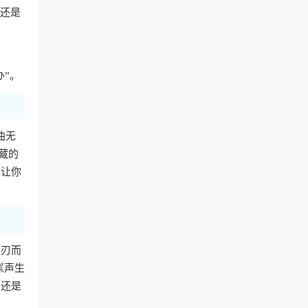
费还是
办”。
曲无
藏的
，让你
迎刃而
《声生
，还是