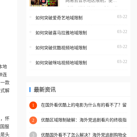
网易云音乐地区限制，使用
海外用户如香港、澳门、台
番茄取消海外地区限制。 当
湾、美国、加拿大、澳大利
在海外打开网易云音乐，却
03-22
如何突破爱奇艺地域限制
亚、欧洲等国家和地区时，
突然弹出“由于版权限制，您
腾讯视频也会像其他音乐平
03-22
所在的地区无法播放”的提示
如何突破喜马拉雅地域限制
台一样，出现地区及版权限
语。 海外用户如香港、澳
制问题，且仅能在中国大陆
03-22
如何突破优酷视频地域限制
门、台湾、美国、加拿大、
地区播放。 遇到这个问题的
澳大利亚、欧洲等国家和地
朋友们，使用番茄回国加速
03-22
如何突破咪咕视频地域限制
区时，网易云音乐也会像其
本地
器，即可解决「海外用户收
他音乐平台一样，出现地区
种连
听腾讯视频地区版权限制」
及版权限制问题，且仅能在
助一款
的问题，无论人在香港、澳
中国大陆地区播放。 遇到这
最新资讯
站式解
门、台湾、美国、加拿大、
个问题的朋友们，使用番茄
澳大利亚、欧洲等国家和地
回国加速器，即可解决「海
在国外看优酷上的电影为什么有的看不了？留
1
区工作、留学、定居等，都
学生亲测有效的回国加速方案
外用户收听网易云音乐地区
可以使用，不再因地区和版
单，怀
版权限制」的问题，无论人
优酷区域限制破解：海外党追剧看片的终极指
2
权限制所困扰。
南，附直播欧冠+1905电影网解决方案
把国服
在香港、澳门、台湾、美
能是头
优酷国外看不了怎么解决？海外党追剧购物全
3
国、加拿大、澳大利亚、欧