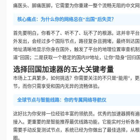
痛医头、脚痛医脚，它需要为你重建一整个流畅无阻的中文网
核心痛点：为什么你的网络总在“出国”后失灵？
首先要明白，你看不了、听不了、玩不了的根源。这并非平台
外发出，会经过多个国际节点，路径复杂且拥堵，最终到达国
地址清晰地显示你身在国外，触发了平台的地理位置审查机制
道”回国；二是获取一个稳定的国内IP地址，让你“隐身”回归
选择回国加速器的五大关键考量
市场上工具繁多，如何挑选？你需要关注的不只是“能用”，更是
节，而你只需享受和国内无异的流畅体验。
全球节点与智能线路：你的专属网络导航仪
这好比为你安排一位经验丰富的领航员。优秀的加速器拥有遍
接入。更重要的是智能推荐最优线路功能，它能实时分析各条
需要手动反复测试节点，系统已经为你做出了最佳选择，从根
圈。