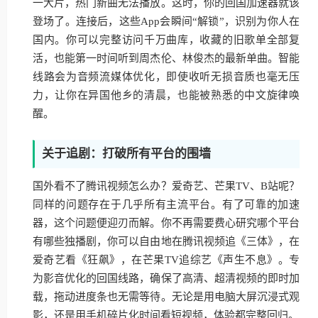
一大片，热门新曲无法播放。这时，你的回国加速器就该
登场了。连接后，这些App会瞬间“解锁”，识别为你人在
国内。你可以完整访问千万曲库，收藏的旧歌单全部复
活，也能第一时间听到周杰伦、林俊杰的最新单曲。智能
线路会为音频流媒体优化，即使收听无损音质也毫无压
力，让你在异国他乡的清晨，也能被熟悉的中文旋律唤
醒。
关于追剧：打破所有平台的围墙
国外看不了腾讯视频怎么办？爱奇艺、芒果TV、B站呢？
同样的问题存在于几乎所有主流平台。有了可靠的加速
器，这个问题便迎刃而解。你不再需要费心研究哪个平台
有哪些独播剧，你可以自由地在腾讯视频追《三体》，在
爱奇艺看《狂飙》，在芒果TV追综艺《声生不息》。专
为影音优化的回国线路，确保了高清、超清视频的即时加
载，拖动进度条也无需等待。无论是用电脑大屏沉浸式观
影，还是用手机碎片化时间看短视频，体验都完整回归。