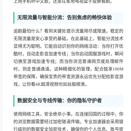
上用手机听中文歌，还是在家用电视盒子投屏看剧。
无限流量与智能分流：告别焦虑的畅快体验
追剧最怕什么？看到关键处提示流量用尽或限速。稳定的
无限流量是安心享受的基础。在此基础上，智能分流技术
显得尤为聪明。它能自动识别你的网络活动：当你打开优
酷时，自动走影音加速专线；当你启动国服游戏时，瞬间
切换至游戏加速专线；而当你浏览普通网页或处理邮件
时，则走普通通道。这种精细化的管理，配合独享100M
带宽的保障，确保宝贵的带宽资源永远优先分配给影音游
戏，让你看4K超清视频也如丝般顺滑。
数据安全与专线传输：你的隐私守护者
使用网络工具，安全绝非小事。在连接回国的过程中，你
的浏览数据需要经过加密隧道传输。专业加速器会采用银
行级别的数据安全加密技术，确保你的个人信息、账号密