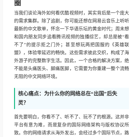
圈
当我们谈论海外如何看优酷视频时，其实背后是一个庞大
的需求集群。除了追剧，你可能还想在网易云音乐上听听
最新的中文歌单，怀念一下华语乐坛的黄金时代；周末想
和国内朋友同步追看腾讯视频的独播综艺，却总是被“看
不了”的提示拒之门外；甚至想玩两把国服的《英雄联
盟》，体验零延迟的畅快。这些需求彼此交织，构成了海
外游子的完整数字生活。因此，一个合格的解决方案，绝
不能是头痛医头、脚痛医脚，它需要为你重建一整个流畅
无阻的中文网络环境。
核心痛点：为什么你的网络总在“出国”后失
灵？
首先要明白，你看不了、听不了、玩不了的根源。这并非
平台有意为难，而是复杂的国际网络架构与版权协议所
致。你的网络请求从海外发出，会经过多个国际节点，路