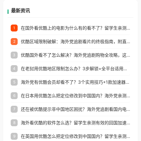
再因地区和版权限制所困扰。
最新资讯
在国外看优酷上的电影为什么有的看不了？留学生亲测有效的回国加速方案
1
优酷区域限制破解：海外党追剧看片的终极指南，附直播欧冠+1905电影网解决方案
2
优酷国外看不了怎么解决？海外党追剧购物全攻略，这招亲测有效！
3
在老挝用优酷地区限制怎么办？3步解锁+全平台适用的回国加速器指南
4
海外党有优酷会员却看不了？3个实用技巧+1款加速器解决追剧&金融APP难题
5
在日本用优酷怎么把定位修改到中国国内？海外党亲测有效的回国加速指南
6
还在被优酷提示非中国地区困扰？海外党追剧看国内电影的正确打开方式
7
海外看优酷的软件怎么选？留学生亲测有效的回国加速方案
8
在英国用优酷怎么把定位修改到中国国内？留学生亲测有效的回国加速方案
9