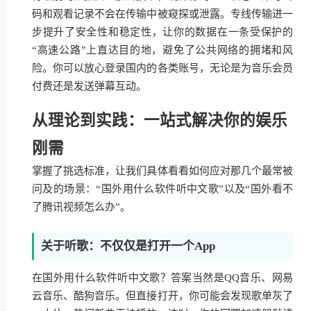
码和观看记录不会在传输中被窥探或泄露。专线传输进一
步提升了安全性和稳定性，让你的数据在一条受保护的
“高速公路”上直达目的地，避免了公共网络的拥堵和风
险。你可以放心登录国内的各类账号，无论是为音乐会员
付费还是发送弹幕互动。
从理论到实践：一站式解决你的娱乐
刚需
掌握了挑选标准，让我们具体看看如何应对那几个最常被
问及的场景：“国外用什么软件听中文歌”以及“国外看不
了腾讯视频怎么办”。
关于听歌：不仅仅是打开一个App
在国外用什么软件听中文歌？答案当然是QQ音乐、网易
云音乐、酷狗音乐。但直接打开，你可能会发现歌单灰了