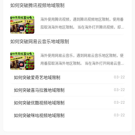
如何突破腾讯视频地域限制
海外使用腾讯视频，遇到腾讯视频地区限制，使用番
茄取消海外地区限制。 当在海外打开腾讯视频，却突
然弹出“由于版权限制，您所在的地区无法播放”的提
如何突破网易云音乐地域限制
示语。 海外用户如香港、澳门、台湾、美国、加拿
大、澳大利亚、欧洲等国家和地区时，腾讯视频也会
海外使用网易云音乐，遇到网易云音乐地区限制，使
像其他音乐平台一样，出现地区及版权限制问题，且
用番茄取消海外地区限制。 当在海外打开网易云音
仅能在中国大陆地区播放。 遇到这个问题的朋友们，
乐，却突然弹出“由于版权限制，您所在的地区无法
使用番茄回国加速器，即可解决「海外用户收听腾讯
如何突破爱奇艺地域限制
03-22
播放”的提示语。 海外用户如香港、澳门、台湾、美
视频地区版权限制」的问题，无论人在香港、澳门、
国、加拿大、澳大利亚、欧洲等国家和地区时，网易
如何突破喜马拉雅地域限制
03-22
台湾、美国、加拿大、澳大利亚、欧洲等国家和地区
云音乐也会像其他音乐平台一样，出现地区及版权限
工作、留学、定居等，都可以使用，不再因地区和版
如何突破优酷视频地域限制
03-22
制问题，且仅能在中国大陆地区播放。 遇到这个问题
权限制所困扰。
的朋友们，使用番茄回国加速器，即可解决「海外用
如何突破咪咕视频地域限制
03-22
户收听网易云音乐地区版权限制」的问题，无论人在
香港、澳门、台湾、美国、加拿大、澳大利亚、欧洲
等国家和地区工作、留学、定居等，都可以使用，不