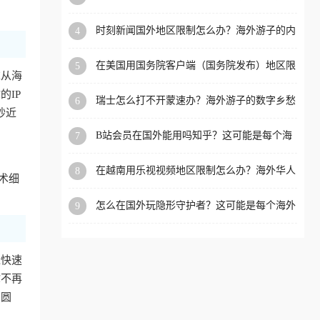
看的回国加速全攻略
洲等国家和地区工作、留
时刻新闻国外地区限制怎么办？海外游子的内
4
学、定居等，都可以使用，
容乡愁与破局之路
不再因地区和版权限制所困
在美国用国务院客户端（国务院发布）地区限
5
扰。
求从海
制怎么办？3步解决海外看国内内容难题
IP
瑞士怎么打不开蒙速办？海外游子的数字乡愁
6
抄近
与破局之路
B站会员在国外能用吗知乎？这可能是每个海
7
外游子都问过的问题
在越南用乐视视频地区限制怎么办？海外华人
8
术细
必备的回国加速攻略
怎么在国外玩隐形守护者？这可能是每个海外
9
游戏迷都问过的问题
近快速
你不再
冲圆