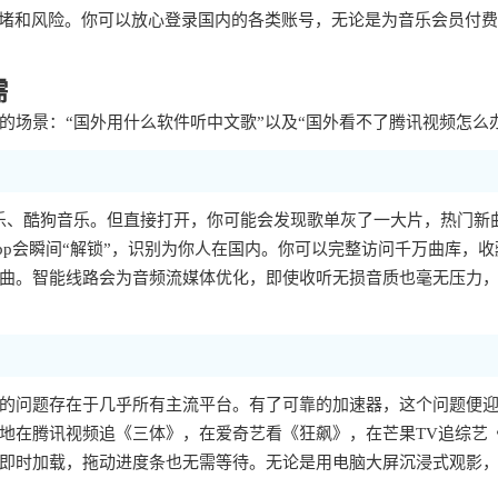
拥堵和风险。你可以放心登录国内的各类账号，无论是为音乐会员付
需
场景：“国外用什么软件听中文歌”以及“国外看不了腾讯视频怎么
乐、酷狗音乐。但直接打开，你可能会发现歌单灰了一大片，热门新
p会瞬间“解锁”，识别为你人在国内。你可以完整访问千万曲库，收
曲。智能线路会为音频流媒体优化，即使收听无损音质也毫无压力
样的问题存在于几乎所有主流平台。有了可靠的加速器，这个问题便
地在腾讯视频追《三体》，在爱奇艺看《狂飙》，在芒果TV追综艺
即时加载，拖动进度条也无需等待。无论是用电脑大屏沉浸式观影