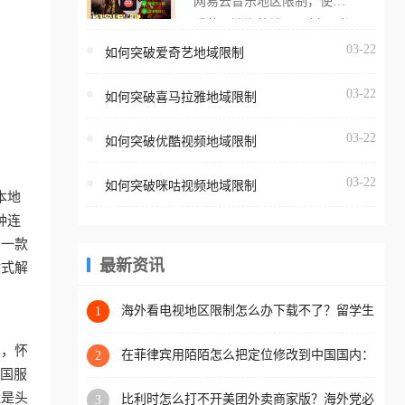
网易云音乐地区限制，使用
海外用户如香港、澳门、台
番茄取消海外地区限制。 当
湾、美国、加拿大、澳大利
在海外打开网易云音乐，却
03-22
如何突破爱奇艺地域限制
亚、欧洲等国家和地区时，
突然弹出“由于版权限制，您
腾讯视频也会像其他音乐平
03-22
所在的地区无法播放”的提示
如何突破喜马拉雅地域限制
台一样，出现地区及版权限
语。 海外用户如香港、澳
制问题，且仅能在中国大陆
03-22
如何突破优酷视频地域限制
门、台湾、美国、加拿大、
地区播放。 遇到这个问题的
澳大利亚、欧洲等国家和地
朋友们，使用番茄回国加速
03-22
如何突破咪咕视频地域限制
区时，网易云音乐也会像其
本地
器，即可解决「海外用户收
他音乐平台一样，出现地区
种连
听腾讯视频地区版权限制」
及版权限制问题，且仅能在
助一款
的问题，无论人在香港、澳
中国大陆地区播放。 遇到这
最新资讯
站式解
门、台湾、美国、加拿大、
个问题的朋友们，使用番茄
澳大利亚、欧洲等国家和地
回国加速器，即可解决「海
海外看电视地区限制怎么办下载不了？留学生
1
区工作、留学、定居等，都
亲测的回国加速方案（附2026世界杯观赛技
外用户收听网易云音乐地区
可以使用，不再因地区和版
巧）
单，怀
版权限制」的问题，无论人
在菲律宾用陌陌怎么把定位修改到中国国内：
2
权限制所困扰。
一场关于归属感与连接的探索
把国服
在香港、澳门、台湾、美
能是头
比利时怎么打不开美团外卖商家版？海外党必
3
国、加拿大、澳大利亚、欧