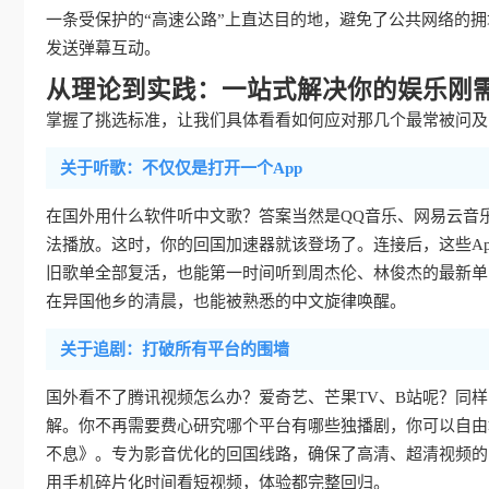
一条受保护的“高速公路”上直达目的地，避免了公共网络的
发送弹幕互动。
从理论到实践：一站式解决你的娱乐刚
掌握了挑选标准，让我们具体看看如何应对那几个最常被问及的
关于听歌：不仅仅是打开一个App
在国外用什么软件听中文歌？答案当然是QQ音乐、网易云音
法播放。这时，你的回国加速器就该登场了。连接后，这些Ap
旧歌单全部复活，也能第一时间听到周杰伦、林俊杰的最新单
在异国他乡的清晨，也能被熟悉的中文旋律唤醒。
关于追剧：打破所有平台的围墙
国外看不了腾讯视频怎么办？爱奇艺、芒果TV、B站呢？同
解。你不再需要费心研究哪个平台有哪些独播剧，你可以自由
不息》。专为影音优化的回国线路，确保了高清、超清视频的
用手机碎片化时间看短视频，体验都完整回归。