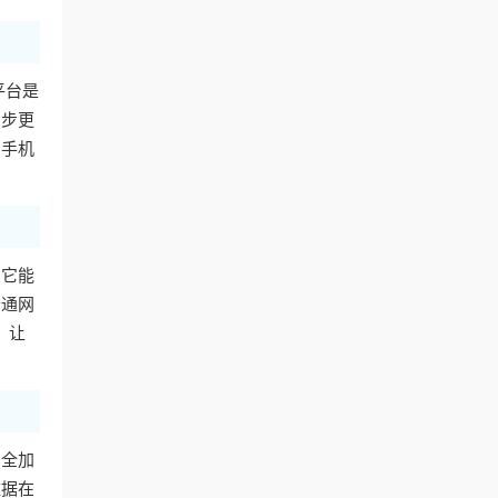
平台是
同步更
用手机
。它能
普通网
，让
安全加
数据在