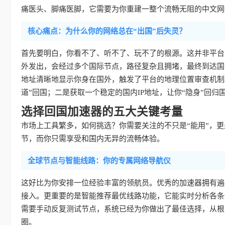
痛医头、脚痛医脚，它需要为你重建一整个流畅无阻的中文网
核心痛点：为什么你的网络总在“出国”后失灵？
首先要明白，你看不了、听不了、玩不了的根源。这并非平台
外发出，会经过多个国际节点，路径复杂且拥堵，最终到达国
地址清晰地显示你身在国外，触发了平台的地理位置审查机制
道”回国；二是获取一个稳定的国内IP地址，让你“隐身”回归
选择回国加速器的五大关键考量
市场上工具繁多，如何挑选？你需要关注的不只是“能用”，更是
节，而你只需享受和国内无异的流畅体验。
全球节点与智能线路：你的专属网络导航仪
这好比为你安排一位经验丰富的领航员。优秀的加速器拥有遍
接入。更重要的是智能推荐最优线路功能，它能实时分析各条
需要手动反复测试节点，系统已经为你做出了最佳选择，从根
圈。