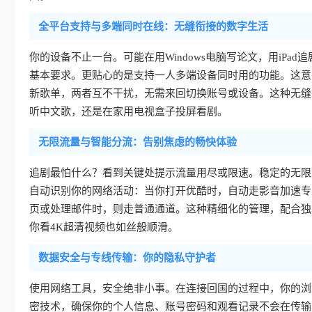
全平台支持与多端同时在线：无缝衔接的数字生活
你的设备不止一台。可能在用Windows电脑写论文，用iPad追剧
基本要求。更贴心的是支持一人多端设备同时用的功能。这意
新歌单，两者互不干扰，无需来回切换账号或设备。这种无缝
听中文歌，还是在家用电视盒子投屏看剧。
无限流量与智能分流：告别焦虑的畅快体验
追剧最怕什么？看到关键处提示流量用尽或限速。稳定的无限
自动识别你的网络活动：当你打开优酷时，自动走影音加速专
页或处理邮件时，则走普通通道。这种精细化的管理，配合独
你看4K超清视频也如丝般顺滑。
数据安全与专线传输：你的隐私守护者
使用网络工具，安全绝非小事。在连接回国的过程中，你的浏
密技术，确保你的个人信息、账号密码和观看记录不会在传输