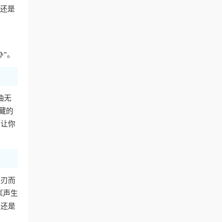
费还是
办”。
曲无
藏的
，让你
迎刃而
《声生
，还是