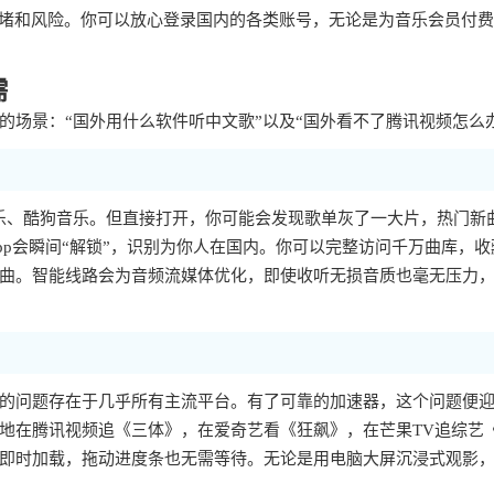
拥堵和风险。你可以放心登录国内的各类账号，无论是为音乐会员付
需
场景：“国外用什么软件听中文歌”以及“国外看不了腾讯视频怎么
乐、酷狗音乐。但直接打开，你可能会发现歌单灰了一大片，热门新
p会瞬间“解锁”，识别为你人在国内。你可以完整访问千万曲库，收
曲。智能线路会为音频流媒体优化，即使收听无损音质也毫无压力
样的问题存在于几乎所有主流平台。有了可靠的加速器，这个问题便
地在腾讯视频追《三体》，在爱奇艺看《狂飙》，在芒果TV追综艺
即时加载，拖动进度条也无需等待。无论是用电脑大屏沉浸式观影