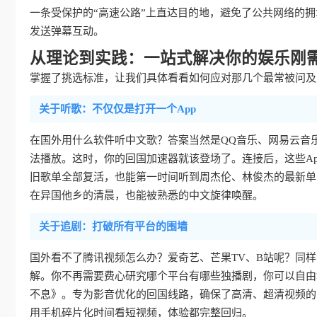
一条受保护的“高速公路”上直达目的地，避免了公共网络的
发送弹幕互动。
从理论到实践：一站式解决你的娱乐刚
掌握了挑选标准，让我们具体看看如何应对那几个最常被问及的
关于听歌：不仅仅是打开一个App
在国外用什么软件听中文歌？答案当然是QQ音乐、网易云音
法播放。这时，你的回国加速器就该登场了。连接后，这些Ap
旧歌单全部复活，也能第一时间听到周杰伦、林俊杰的最新单
在异国他乡的清晨，也能被熟悉的中文旋律唤醒。
关于追剧：打破所有平台的围墙
国外看不了腾讯视频怎么办？爱奇艺、芒果TV、B站呢？同
解。你不再需要费心研究哪个平台有哪些独播剧，你可以自由
不息》。专为影音优化的回国线路，确保了高清、超清视频的
用手机碎片化时间看短视频，体验都完整回归。