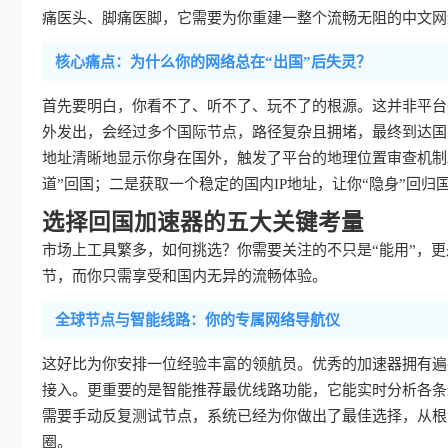
痛医头、脚痛医脚，它需要为你重建一整个流畅无阻的中文网
核心痛点：为什么你的网络总在“出国”后失灵？
首先要明白，你看不了、听不了、玩不了的根源。这并非平台
外发出，会经过多个国际节点，路径复杂且拥堵，最终到达国
地址清晰地显示你身在国外，触发了平台的地理位置审查机制
道”回国；二是获取一个稳定的国内IP地址，让你“隐身”回归
选择回国加速器的五大关键考量
市场上工具繁多，如何挑选？你需要关注的不只是“能用”，更是
节，而你只需享受和国内无异的流畅体验。
全球节点与智能线路：你的专属网络导航仪
这好比为你安排一位经验丰富的领航员。优秀的加速器拥有遍
接入。更重要的是智能推荐最优线路功能，它能实时分析各条
需要手动反复测试节点，系统已经为你做出了最佳选择，从根
圈。