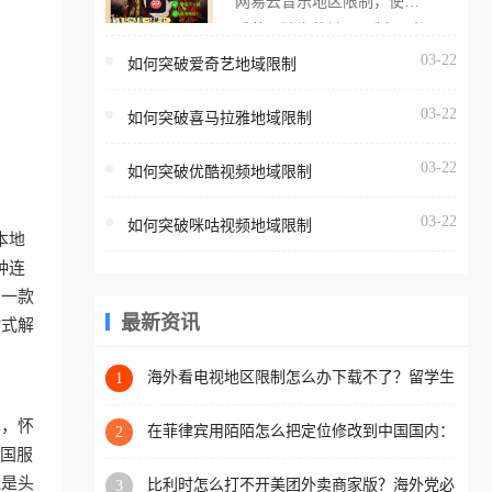
网易云音乐地区限制，使用
海外用户如香港、澳门、台
番茄取消海外地区限制。 当
湾、美国、加拿大、澳大利
在海外打开网易云音乐，却
03-22
如何突破爱奇艺地域限制
亚、欧洲等国家和地区时，
突然弹出“由于版权限制，您
腾讯视频也会像其他音乐平
03-22
所在的地区无法播放”的提示
如何突破喜马拉雅地域限制
台一样，出现地区及版权限
语。 海外用户如香港、澳
制问题，且仅能在中国大陆
03-22
如何突破优酷视频地域限制
门、台湾、美国、加拿大、
地区播放。 遇到这个问题的
澳大利亚、欧洲等国家和地
朋友们，使用番茄回国加速
03-22
如何突破咪咕视频地域限制
区时，网易云音乐也会像其
本地
器，即可解决「海外用户收
他音乐平台一样，出现地区
种连
听腾讯视频地区版权限制」
及版权限制问题，且仅能在
助一款
的问题，无论人在香港、澳
中国大陆地区播放。 遇到这
最新资讯
站式解
门、台湾、美国、加拿大、
个问题的朋友们，使用番茄
澳大利亚、欧洲等国家和地
回国加速器，即可解决「海
海外看电视地区限制怎么办下载不了？留学生
1
区工作、留学、定居等，都
亲测的回国加速方案（附2026世界杯观赛技
外用户收听网易云音乐地区
可以使用，不再因地区和版
巧）
单，怀
版权限制」的问题，无论人
在菲律宾用陌陌怎么把定位修改到中国国内：
2
权限制所困扰。
一场关于归属感与连接的探索
把国服
在香港、澳门、台湾、美
能是头
比利时怎么打不开美团外卖商家版？海外党必
3
国、加拿大、澳大利亚、欧