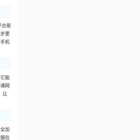
平台是
同步更
用手机
。它能
普通网
，让
安全加
数据在