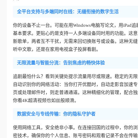
全平台支持与多端同时在线：无缝衔接的数字生活
你的设备不止一台。可能在用Windows电脑写论文，用iPad追剧
基本要求。更贴心的是支持一人多端设备同时用的功能。这意
新歌单，两者互不干扰，无需来回切换账号或设备。这种无缝
听中文歌，还是在家用电视盒子投屏看剧。
无限流量与智能分流：告别焦虑的畅快体验
追剧最怕什么？看到关键处提示流量用尽或限速。稳定的无限
自动识别你的网络活动：当你打开优酷时，自动走影音加速专
页或处理邮件时，则走普通通道。这种精细化的管理，配合独
你看4K超清视频也如丝般顺滑。
数据安全与专线传输：你的隐私守护者
使用网络工具，安全绝非小事。在连接回国的过程中，你的浏
密技术，确保你的个人信息、账号密码和观看记录不会在传输