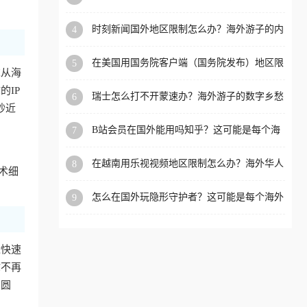
看的回国加速全攻略
洲等国家和地区工作、留
时刻新闻国外地区限制怎么办？海外游子的内
4
学、定居等，都可以使用，
容乡愁与破局之路
不再因地区和版权限制所困
在美国用国务院客户端（国务院发布）地区限
5
扰。
求从海
制怎么办？3步解决海外看国内内容难题
IP
瑞士怎么打不开蒙速办？海外游子的数字乡愁
6
抄近
与破局之路
B站会员在国外能用吗知乎？这可能是每个海
7
外游子都问过的问题
在越南用乐视视频地区限制怎么办？海外华人
8
术细
必备的回国加速攻略
怎么在国外玩隐形守护者？这可能是每个海外
9
游戏迷都问过的问题
近快速
你不再
冲圆