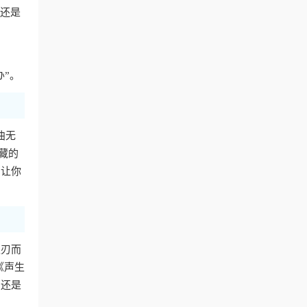
费还是
办”。
曲无
藏的
，让你
迎刃而
《声生
，还是