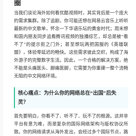
圈
当我们谈论海外如何看优酷视频时，其实背后是一个庞大
的需求集群。除了追剧，你可能还想在网易云音乐上听听
最新的中文歌单，怀念一下华语乐坛的黄金时代；周末想
和国内朋友同步追看腾讯视频的独播综艺，却总是被“看
不了”的提示拒之门外；甚至想玩两把国服的《英雄联
盟》，体验零延迟的畅快。这些需求彼此交织，构成了海
外游子的完整数字生活。因此，一个合格的解决方案，绝
不能是头痛医头、脚痛医脚，它需要为你重建一整个流畅
无阻的中文网络环境。
核心痛点：为什么你的网络总在“出国”后失
灵？
首先要明白，你看不了、听不了、玩不了的根源。这并非
平台有意为难，而是复杂的国际网络架构与版权协议所
致。你的网络请求从海外发出，会经过多个国际节点，路