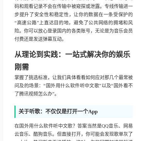
码和观看记录不会在传输中被窥探或泄露。专线传输进一
步提升了安全性和稳定性，让你的数据在一条受保护的
“高速公路”上直达目的地，避免了公共网络的拥堵和风
险。你可以放心登录国内的各类账号，无论是为音乐会员
付费还是发送弹幕互动。
从理论到实践：一站式解决你的娱乐
刚需
掌握了挑选标准，让我们具体看看如何应对那几个最常被
问及的场景：“国外用什么软件听中文歌”以及“国外看不
了腾讯视频怎么办”。
关于听歌：不仅仅是打开一个App
在国外用什么软件听中文歌？答案当然是QQ音乐、网易
云音乐、酷狗音乐。但直接打开，你可能会发现歌单灰了