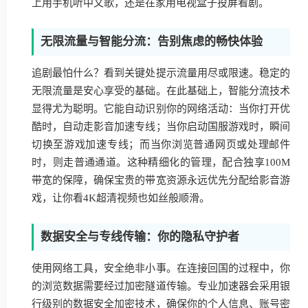
上用手机听中文歌，还是在家用电视盒子投屏看剧。
无限流量与智能分流：告别焦虑的畅快体验
追剧最怕什么？看到关键处提示流量用尽或限速。稳定的
无限流量是安心享受的基础。在此基础上，智能分流技术
显得尤为聪明。它能自动识别你的网络活动：当你打开优
酷时，自动走影音加速专线；当你启动国服游戏时，瞬间
切换至游戏加速专线；而当你浏览普通网页或处理邮件
时，则走普通通道。这种精细化的管理，配合独享100M
带宽的保障，确保宝贵的带宽资源永远优先分配给影音游
戏，让你看4K超清视频也如丝般顺滑。
数据安全与专线传输：你的隐私守护者
使用网络工具，安全绝非小事。在连接回国的过程中，你
的浏览数据需要经过加密隧道传输。专业加速器会采用银
行级别的数据安全加密技术，确保你的个人信息、账号密