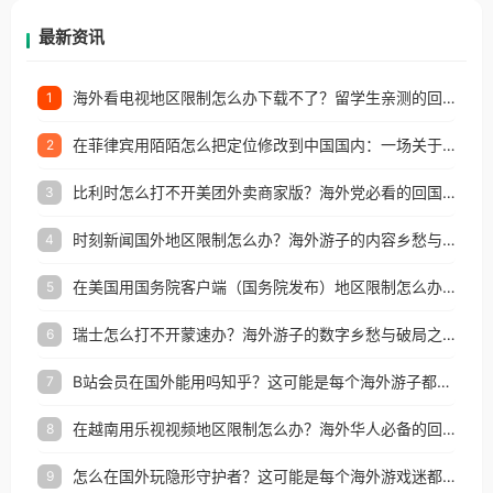
再因地区和版权限制所困扰。
最新资讯
海外看电视地区限制怎么办下载不了？留学生亲测的回国加速方案（附2026世界杯观赛技巧）
1
在菲律宾用陌陌怎么把定位修改到中国国内：一场关于归属感与连接的探索
2
比利时怎么打不开美团外卖商家版？海外党必看的回国加速全攻略
3
时刻新闻国外地区限制怎么办？海外游子的内容乡愁与破局之路
4
在美国用国务院客户端（国务院发布）地区限制怎么办？3步解决海外看国内内容难题
5
瑞士怎么打不开蒙速办？海外游子的数字乡愁与破局之路
6
B站会员在国外能用吗知乎？这可能是每个海外游子都问过的问题
7
在越南用乐视视频地区限制怎么办？海外华人必备的回国加速攻略
8
怎么在国外玩隐形守护者？这可能是每个海外游戏迷都问过的问题
9