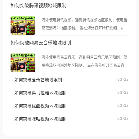
如何突破腾讯视频地域限制
海外使用腾讯视频，遇到腾讯视频地区限制，使用番
茄取消海外地区限制。 当在海外打开腾讯视频，却突
然弹出“由于版权限制，您所在的地区无法播放”的提
如何突破网易云音乐地域限制
示语。 海外用户如香港、澳门、台湾、美国、加拿
大、澳大利亚、欧洲等国家和地区时，腾讯视频也会
海外使用网易云音乐，遇到网易云音乐地区限制，使
像其他音乐平台一样，出现地区及版权限制问题，且
用番茄取消海外地区限制。 当在海外打开网易云音
仅能在中国大陆地区播放。 遇到这个问题的朋友们，
乐，却突然弹出“由于版权限制，您所在的地区无法
使用番茄回国加速器，即可解决「海外用户收听腾讯
如何突破爱奇艺地域限制
03-22
播放”的提示语。 海外用户如香港、澳门、台湾、美
视频地区版权限制」的问题，无论人在香港、澳门、
国、加拿大、澳大利亚、欧洲等国家和地区时，网易
如何突破喜马拉雅地域限制
03-22
台湾、美国、加拿大、澳大利亚、欧洲等国家和地区
云音乐也会像其他音乐平台一样，出现地区及版权限
工作、留学、定居等，都可以使用，不再因地区和版
如何突破优酷视频地域限制
03-22
制问题，且仅能在中国大陆地区播放。 遇到这个问题
权限制所困扰。
的朋友们，使用番茄回国加速器，即可解决「海外用
如何突破咪咕视频地域限制
03-22
户收听网易云音乐地区版权限制」的问题，无论人在
香港、澳门、台湾、美国、加拿大、澳大利亚、欧洲
等国家和地区工作、留学、定居等，都可以使用，不