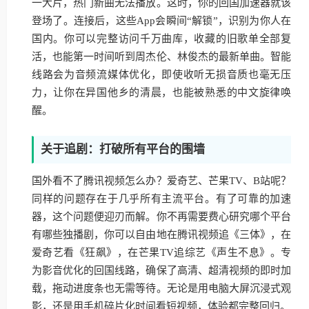
一大片，热门新曲无法播放。这时，你的回国加速器就该
登场了。连接后，这些App会瞬间“解锁”，识别为你人在
国内。你可以完整访问千万曲库，收藏的旧歌单全部复
活，也能第一时间听到周杰伦、林俊杰的最新单曲。智能
线路会为音频流媒体优化，即使收听无损音质也毫无压
力，让你在异国他乡的清晨，也能被熟悉的中文旋律唤
醒。
关于追剧：打破所有平台的围墙
国外看不了腾讯视频怎么办？爱奇艺、芒果TV、B站呢？
同样的问题存在于几乎所有主流平台。有了可靠的加速
器，这个问题便迎刃而解。你不再需要费心研究哪个平台
有哪些独播剧，你可以自由地在腾讯视频追《三体》，在
爱奇艺看《狂飙》，在芒果TV追综艺《声生不息》。专
为影音优化的回国线路，确保了高清、超清视频的即时加
载，拖动进度条也无需等待。无论是用电脑大屏沉浸式观
影，还是用手机碎片化时间看短视频，体验都完整回归。