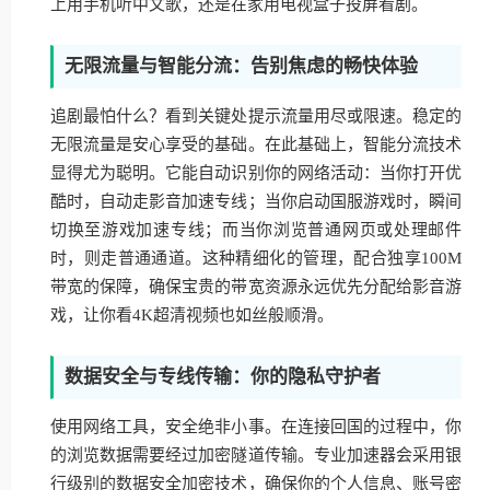
上用手机听中文歌，还是在家用电视盒子投屏看剧。
无限流量与智能分流：告别焦虑的畅快体验
追剧最怕什么？看到关键处提示流量用尽或限速。稳定的
无限流量是安心享受的基础。在此基础上，智能分流技术
显得尤为聪明。它能自动识别你的网络活动：当你打开优
酷时，自动走影音加速专线；当你启动国服游戏时，瞬间
切换至游戏加速专线；而当你浏览普通网页或处理邮件
时，则走普通通道。这种精细化的管理，配合独享100M
带宽的保障，确保宝贵的带宽资源永远优先分配给影音游
戏，让你看4K超清视频也如丝般顺滑。
数据安全与专线传输：你的隐私守护者
使用网络工具，安全绝非小事。在连接回国的过程中，你
的浏览数据需要经过加密隧道传输。专业加速器会采用银
行级别的数据安全加密技术，确保你的个人信息、账号密