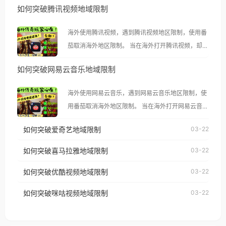
如何突破腾讯视频地域限制
海外使用腾讯视频，遇到腾讯视频地区限制，使用番
茄取消海外地区限制。 当在海外打开腾讯视频，却突
然弹出“由于版权限制，您所在的地区无法播放”的提
如何突破网易云音乐地域限制
示语。 海外用户如香港、澳门、台湾、美国、加拿
大、澳大利亚、欧洲等国家和地区时，腾讯视频也会
海外使用网易云音乐，遇到网易云音乐地区限制，使
像其他音乐平台一样，出现地区及版权限制问题，且
用番茄取消海外地区限制。 当在海外打开网易云音
仅能在中国大陆地区播放。 遇到这个问题的朋友们，
乐，却突然弹出“由于版权限制，您所在的地区无法
使用番茄回国加速器，即可解决「海外用户收听腾讯
如何突破爱奇艺地域限制
03-22
播放”的提示语。 海外用户如香港、澳门、台湾、美
视频地区版权限制」的问题，无论人在香港、澳门、
国、加拿大、澳大利亚、欧洲等国家和地区时，网易
如何突破喜马拉雅地域限制
03-22
台湾、美国、加拿大、澳大利亚、欧洲等国家和地区
云音乐也会像其他音乐平台一样，出现地区及版权限
工作、留学、定居等，都可以使用，不再因地区和版
如何突破优酷视频地域限制
03-22
制问题，且仅能在中国大陆地区播放。 遇到这个问题
权限制所困扰。
的朋友们，使用番茄回国加速器，即可解决「海外用
如何突破咪咕视频地域限制
03-22
户收听网易云音乐地区版权限制」的问题，无论人在
香港、澳门、台湾、美国、加拿大、澳大利亚、欧洲
等国家和地区工作、留学、定居等，都可以使用，不