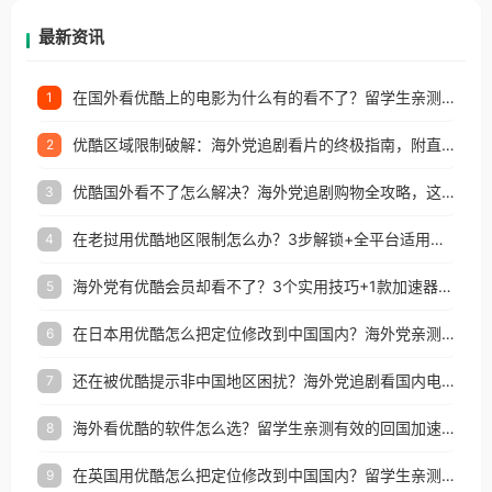
再因地区和版权限制所困扰。
最新资讯
在国外看优酷上的电影为什么有的看不了？留学生亲测有效的回国加速方案
1
优酷区域限制破解：海外党追剧看片的终极指南，附直播欧冠+1905电影网解决方案
2
优酷国外看不了怎么解决？海外党追剧购物全攻略，这招亲测有效！
3
在老挝用优酷地区限制怎么办？3步解锁+全平台适用的回国加速器指南
4
海外党有优酷会员却看不了？3个实用技巧+1款加速器解决追剧&金融APP难题
5
在日本用优酷怎么把定位修改到中国国内？海外党亲测有效的回国加速指南
6
还在被优酷提示非中国地区困扰？海外党追剧看国内电影的正确打开方式
7
海外看优酷的软件怎么选？留学生亲测有效的回国加速方案
8
在英国用优酷怎么把定位修改到中国国内？留学生亲测有效的回国加速方案
9