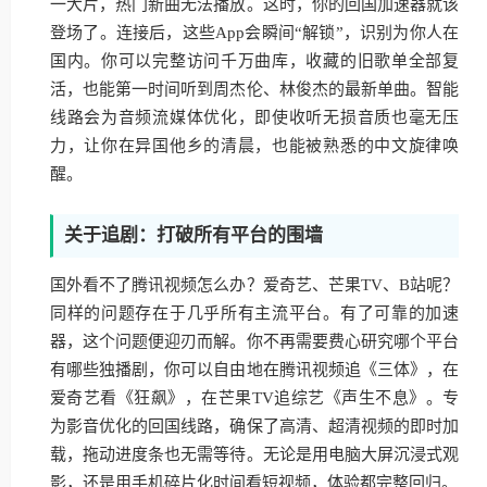
一大片，热门新曲无法播放。这时，你的回国加速器就该
登场了。连接后，这些App会瞬间“解锁”，识别为你人在
国内。你可以完整访问千万曲库，收藏的旧歌单全部复
活，也能第一时间听到周杰伦、林俊杰的最新单曲。智能
线路会为音频流媒体优化，即使收听无损音质也毫无压
力，让你在异国他乡的清晨，也能被熟悉的中文旋律唤
醒。
关于追剧：打破所有平台的围墙
国外看不了腾讯视频怎么办？爱奇艺、芒果TV、B站呢？
同样的问题存在于几乎所有主流平台。有了可靠的加速
器，这个问题便迎刃而解。你不再需要费心研究哪个平台
有哪些独播剧，你可以自由地在腾讯视频追《三体》，在
爱奇艺看《狂飙》，在芒果TV追综艺《声生不息》。专
为影音优化的回国线路，确保了高清、超清视频的即时加
载，拖动进度条也无需等待。无论是用电脑大屏沉浸式观
影，还是用手机碎片化时间看短视频，体验都完整回归。