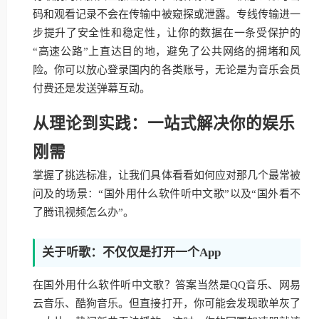
码和观看记录不会在传输中被窥探或泄露。专线传输进一
步提升了安全性和稳定性，让你的数据在一条受保护的
“高速公路”上直达目的地，避免了公共网络的拥堵和风
险。你可以放心登录国内的各类账号，无论是为音乐会员
付费还是发送弹幕互动。
从理论到实践：一站式解决你的娱乐
刚需
掌握了挑选标准，让我们具体看看如何应对那几个最常被
问及的场景：“国外用什么软件听中文歌”以及“国外看不
了腾讯视频怎么办”。
关于听歌：不仅仅是打开一个App
在国外用什么软件听中文歌？答案当然是QQ音乐、网易
云音乐、酷狗音乐。但直接打开，你可能会发现歌单灰了