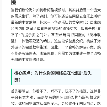
圈
当我们谈论海外如何看优酷视频时，其实背后是一个庞大
的需求集群。除了追剧，你可能还想在网易云音乐上听听
最新的中文歌单，怀念一下华语乐坛的黄金时代；周末想
和国内朋友同步追看腾讯视频的独播综艺，却总是被“看
不了”的提示拒之门外；甚至想玩两把国服的《英雄联
盟》，体验零延迟的畅快。这些需求彼此交织，构成了海
外游子的完整数字生活。因此，一个合格的解决方案，绝
不能是头痛医头、脚痛医脚，它需要为你重建一整个流畅
无阻的中文网络环境。
核心痛点：为什么你的网络总在“出国”后失
灵？
首先要明白，你看不了、听不了、玩不了的根源。这并非
平台有意为难，而是复杂的国际网络架构与版权协议所
致。你的网络请求从海外发出，会经过多个国际节点，路