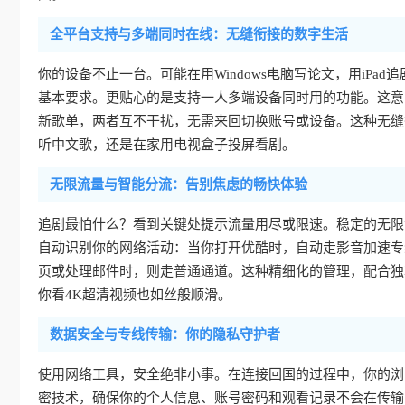
全平台支持与多端同时在线：无缝衔接的数字生活
你的设备不止一台。可能在用Windows电脑写论文，用iPad追剧
基本要求。更贴心的是支持一人多端设备同时用的功能。这意
新歌单，两者互不干扰，无需来回切换账号或设备。这种无缝
听中文歌，还是在家用电视盒子投屏看剧。
无限流量与智能分流：告别焦虑的畅快体验
追剧最怕什么？看到关键处提示流量用尽或限速。稳定的无限
自动识别你的网络活动：当你打开优酷时，自动走影音加速专
页或处理邮件时，则走普通通道。这种精细化的管理，配合独
你看4K超清视频也如丝般顺滑。
数据安全与专线传输：你的隐私守护者
使用网络工具，安全绝非小事。在连接回国的过程中，你的浏
密技术，确保你的个人信息、账号密码和观看记录不会在传输