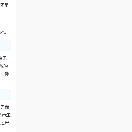
费还是
办”。
曲无
藏的
，让你
迎刃而
《声生
，还是