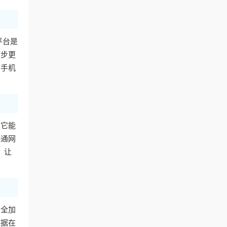
平台是
同步更
用手机
。它能
普通网
，让
安全加
数据在