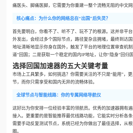
痛医头、脚痛医脚，它需要为你重建一整个流畅无阻的中文网
核心痛点：为什么你的网络总在“出国”后失灵？
首先要明白，你看不了、听不了、玩不了的根源。这并非平台
外发出，会经过多个国际节点，路径复杂且拥堵，最终到达国
地址清晰地显示你身在国外，触发了平台的地理位置审查机制
道”回国；二是获取一个稳定的国内IP地址，让你“隐身”回归
选择回国加速器的五大关键考量
市场上工具繁多，如何挑选？你需要关注的不只是“能用”，更是
节，而你只需享受和国内无异的流畅体验。
全球节点与智能线路：你的专属网络导航仪
这好比为你安排一位经验丰富的领航员。优秀的加速器拥有遍
接入。更重要的是智能推荐最优线路功能，它能实时分析各条
需要手动反复测试节点，系统已经为你做出了最佳选择，从根
圈。