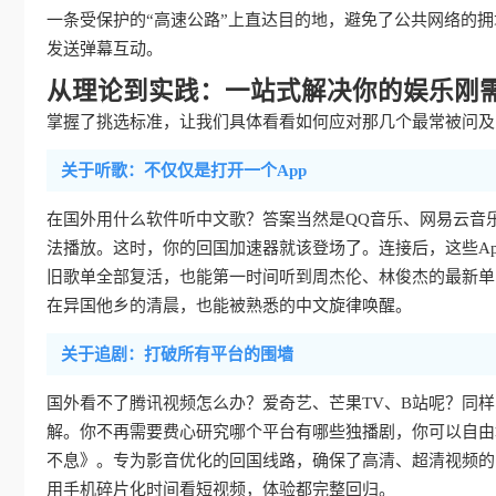
一条受保护的“高速公路”上直达目的地，避免了公共网络的
发送弹幕互动。
从理论到实践：一站式解决你的娱乐刚
掌握了挑选标准，让我们具体看看如何应对那几个最常被问及的
关于听歌：不仅仅是打开一个App
在国外用什么软件听中文歌？答案当然是QQ音乐、网易云音
法播放。这时，你的回国加速器就该登场了。连接后，这些Ap
旧歌单全部复活，也能第一时间听到周杰伦、林俊杰的最新单
在异国他乡的清晨，也能被熟悉的中文旋律唤醒。
关于追剧：打破所有平台的围墙
国外看不了腾讯视频怎么办？爱奇艺、芒果TV、B站呢？同
解。你不再需要费心研究哪个平台有哪些独播剧，你可以自由
不息》。专为影音优化的回国线路，确保了高清、超清视频的
用手机碎片化时间看短视频，体验都完整回归。