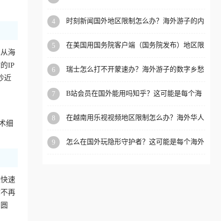
看的回国加速全攻略
洲等国家和地区工作、留
时刻新闻国外地区限制怎么办？海外游子的内
4
学、定居等，都可以使用，
容乡愁与破局之路
不再因地区和版权限制所困
在美国用国务院客户端（国务院发布）地区限
5
扰。
求从海
制怎么办？3步解决海外看国内内容难题
IP
瑞士怎么打不开蒙速办？海外游子的数字乡愁
6
抄近
与破局之路
B站会员在国外能用吗知乎？这可能是每个海
7
外游子都问过的问题
在越南用乐视视频地区限制怎么办？海外华人
8
术细
必备的回国加速攻略
怎么在国外玩隐形守护者？这可能是每个海外
9
游戏迷都问过的问题
近快速
你不再
冲圆