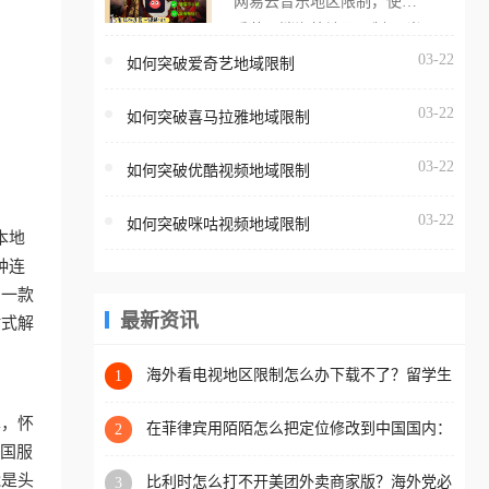
网易云音乐地区限制，使用
海外用户如香港、澳门、台
番茄取消海外地区限制。 当
湾、美国、加拿大、澳大利
在海外打开网易云音乐，却
03-22
如何突破爱奇艺地域限制
亚、欧洲等国家和地区时，
突然弹出“由于版权限制，您
腾讯视频也会像其他音乐平
03-22
所在的地区无法播放”的提示
如何突破喜马拉雅地域限制
台一样，出现地区及版权限
语。 海外用户如香港、澳
制问题，且仅能在中国大陆
03-22
如何突破优酷视频地域限制
门、台湾、美国、加拿大、
地区播放。 遇到这个问题的
澳大利亚、欧洲等国家和地
朋友们，使用番茄回国加速
03-22
如何突破咪咕视频地域限制
区时，网易云音乐也会像其
本地
器，即可解决「海外用户收
他音乐平台一样，出现地区
种连
听腾讯视频地区版权限制」
及版权限制问题，且仅能在
助一款
的问题，无论人在香港、澳
中国大陆地区播放。 遇到这
最新资讯
站式解
门、台湾、美国、加拿大、
个问题的朋友们，使用番茄
澳大利亚、欧洲等国家和地
回国加速器，即可解决「海
海外看电视地区限制怎么办下载不了？留学生
1
区工作、留学、定居等，都
亲测的回国加速方案（附2026世界杯观赛技
外用户收听网易云音乐地区
可以使用，不再因地区和版
巧）
单，怀
版权限制」的问题，无论人
在菲律宾用陌陌怎么把定位修改到中国国内：
2
权限制所困扰。
一场关于归属感与连接的探索
把国服
在香港、澳门、台湾、美
能是头
比利时怎么打不开美团外卖商家版？海外党必
3
国、加拿大、澳大利亚、欧