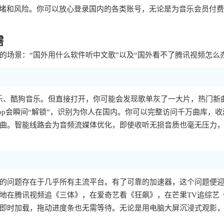
拥堵和风险。你可以放心登录国内的各类账号，无论是为音乐会员付
需
场景：“国外用什么软件听中文歌”以及“国外看不了腾讯视频怎么
乐、酷狗音乐。但直接打开，你可能会发现歌单灰了一大片，热门新
p会瞬间“解锁”，识别为你人在国内。你可以完整访问千万曲库，收
曲。智能线路会为音频流媒体优化，即使收听无损音质也毫无压力
样的问题存在于几乎所有主流平台。有了可靠的加速器，这个问题便
地在腾讯视频追《三体》，在爱奇艺看《狂飙》，在芒果TV追综艺
即时加载，拖动进度条也无需等待。无论是用电脑大屏沉浸式观影