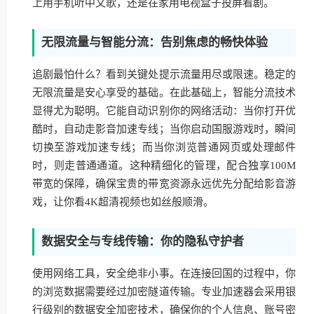
上用手机听中文歌，还是在家用电视盒子投屏看剧。
无限流量与智能分流：告别焦虑的畅快体验
追剧最怕什么？看到关键处提示流量用尽或限速。稳定的
无限流量是安心享受的基础。在此基础上，智能分流技术
显得尤为聪明。它能自动识别你的网络活动：当你打开优
酷时，自动走影音加速专线；当你启动国服游戏时，瞬间
切换至游戏加速专线；而当你浏览普通网页或处理邮件
时，则走普通通道。这种精细化的管理，配合独享100M
带宽的保障，确保宝贵的带宽资源永远优先分配给影音游
戏，让你看4K超清视频也如丝般顺滑。
数据安全与专线传输：你的隐私守护者
使用网络工具，安全绝非小事。在连接回国的过程中，你
的浏览数据需要经过加密隧道传输。专业加速器会采用银
行级别的数据安全加密技术，确保你的个人信息、账号密