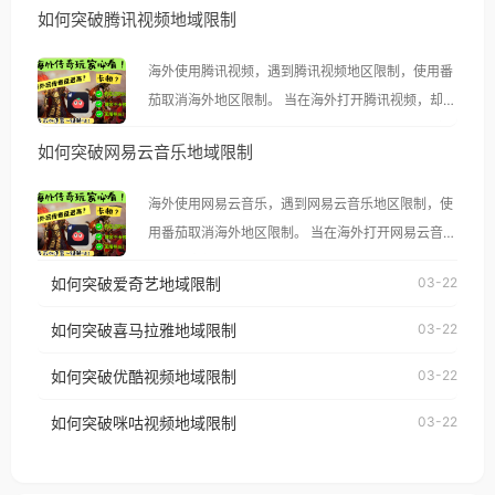
如何突破腾讯视频地域限制
海外使用腾讯视频，遇到腾讯视频地区限制，使用番
茄取消海外地区限制。 当在海外打开腾讯视频，却突
然弹出“由于版权限制，您所在的地区无法播放”的提
如何突破网易云音乐地域限制
示语。 海外用户如香港、澳门、台湾、美国、加拿
大、澳大利亚、欧洲等国家和地区时，腾讯视频也会
海外使用网易云音乐，遇到网易云音乐地区限制，使
像其他音乐平台一样，出现地区及版权限制问题，且
用番茄取消海外地区限制。 当在海外打开网易云音
仅能在中国大陆地区播放。 遇到这个问题的朋友们，
乐，却突然弹出“由于版权限制，您所在的地区无法
使用番茄回国加速器，即可解决「海外用户收听腾讯
如何突破爱奇艺地域限制
03-22
播放”的提示语。 海外用户如香港、澳门、台湾、美
视频地区版权限制」的问题，无论人在香港、澳门、
国、加拿大、澳大利亚、欧洲等国家和地区时，网易
如何突破喜马拉雅地域限制
03-22
台湾、美国、加拿大、澳大利亚、欧洲等国家和地区
云音乐也会像其他音乐平台一样，出现地区及版权限
工作、留学、定居等，都可以使用，不再因地区和版
如何突破优酷视频地域限制
03-22
制问题，且仅能在中国大陆地区播放。 遇到这个问题
权限制所困扰。
的朋友们，使用番茄回国加速器，即可解决「海外用
如何突破咪咕视频地域限制
03-22
户收听网易云音乐地区版权限制」的问题，无论人在
香港、澳门、台湾、美国、加拿大、澳大利亚、欧洲
等国家和地区工作、留学、定居等，都可以使用，不