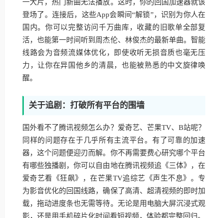
一大片，热门新曲无法播放。这时，你的回国加速器就该
登场了。连接后，这些App会瞬间“解锁”，识别为你人在
国内。你可以完整访问千万曲库，收藏的旧歌单全部复
活，也能第一时间听到周杰伦、林俊杰的最新单曲。智能
线路会为音频流媒体优化，即使收听无损音质也毫无压
力，让你在异国他乡的清晨，也能被熟悉的中文旋律唤
醒。
关于追剧：打破所有平台的围墙
国外看不了腾讯视频怎么办？爱奇艺、芒果TV、B站呢？
同样的问题存在于几乎所有主流平台。有了可靠的加速
器，这个问题便迎刃而解。你不再需要费心研究哪个平台
有哪些独播剧，你可以自由地在腾讯视频追《三体》，在
爱奇艺看《狂飙》，在芒果TV追综艺《声生不息》。专
为影音优化的回国线路，确保了高清、超清视频的即时加
载，拖动进度条也无需等待。无论是用电脑大屏沉浸式观
影，还是用手机碎片化时间看短视频，体验都完整回归。