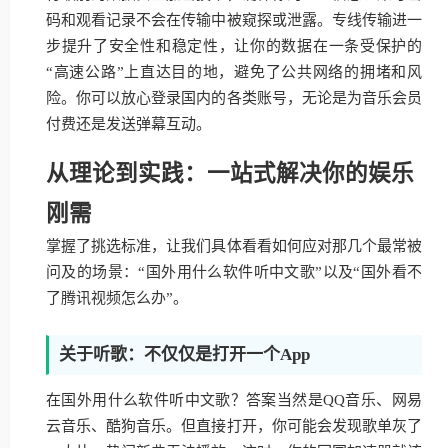
码和观看记录不会在传输中被窥探或泄露。专线传输进一
步提升了安全性和稳定性，让你的数据在一条受保护的
“高速公路”上直达目的地，避免了公共网络的拥堵和风
险。你可以放心登录国内的各类账号，无论是为音乐会员
付费还是发送弹幕互动。
从理论到实践：一站式解决你的娱乐
刚需
掌握了挑选标准，让我们具体看看如何应对那几个最常被
问及的场景：“国外用什么软件听中文歌”以及“国外看不
了腾讯视频怎么办”。
关于听歌：不仅仅是打开一个App
在国外用什么软件听中文歌？答案当然是QQ音乐、网易
云音乐、酷狗音乐。但直接打开，你可能会发现歌单灰了