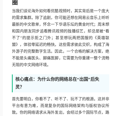
圈
当我们谈论海外如何看优酷视频时，其实背后是一个庞大
的需求集群。除了追剧，你可能还想在网易云音乐上听听
最新的中文歌单，怀念一下华语乐坛的黄金时代；周末想
和国内朋友同步追看腾讯视频的独播综艺，却总是被“看
不了”的提示拒之门外；甚至想玩两把国服的《英雄联
盟》，体验零延迟的畅快。这些需求彼此交织，构成了海
外游子的完整数字生活。因此，一个合格的解决方案，绝
不能是头痛医头、脚痛医脚，它需要为你重建一整个流畅
无阻的中文网络环境。
核心痛点：为什么你的网络总在“出国”后失
灵？
首先要明白，你看不了、听不了、玩不了的根源。这并非
平台有意为难，而是复杂的国际网络架构与版权协议所
致。你的网络请求从海外发出，会经过多个国际节点，路