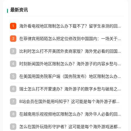
再因地区和版权限制所困扰。
最新资讯
海外看电视地区限制怎么办下载不了？留学生亲测的回国加速方案（附2026世界杯观赛技巧）
1
在菲律宾用陌陌怎么把定位修改到中国国内：一场关于归属感与连接的探索
2
比利时怎么打不开美团外卖商家版？海外党必看的回国加速全攻略
3
时刻新闻国外地区限制怎么办？海外游子的内容乡愁与破局之路
4
在美国用国务院客户端（国务院发布）地区限制怎么办？3步解决海外看国内内容难题
5
瑞士怎么打不开蒙速办？海外游子的数字乡愁与破局之路
6
B站会员在国外能用吗知乎？这可能是每个海外游子都问过的问题
7
在越南用乐视视频地区限制怎么办？海外华人必备的回国加速攻略
8
怎么在国外玩隐形守护者？这可能是每个海外游戏迷都问过的问题
9