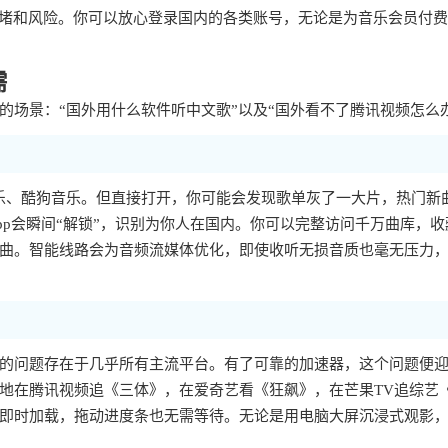
拥堵和风险。你可以放心登录国内的各类账号，无论是为音乐会员付
需
场景：“国外用什么软件听中文歌”以及“国外看不了腾讯视频怎么
乐、酷狗音乐。但直接打开，你可能会发现歌单灰了一大片，热门新
p会瞬间“解锁”，识别为你人在国内。你可以完整访问千万曲库，收
曲。智能线路会为音频流媒体优化，即使收听无损音质也毫无压力
样的问题存在于几乎所有主流平台。有了可靠的加速器，这个问题便
地在腾讯视频追《三体》，在爱奇艺看《狂飙》，在芒果TV追综艺
即时加载，拖动进度条也无需等待。无论是用电脑大屏沉浸式观影