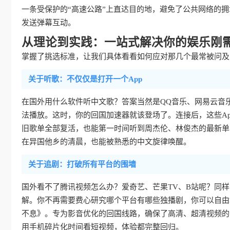
一条受保护的“高速公路”上直达目的地，避免了公共网络的
发送弹幕互动。
从理论到实践：一站式解决你的娱乐刚
掌握了挑选标准，让我们具体看看如何应对那几个最常被问及的
关于听歌：不仅仅是打开一个App
在国外用什么软件听中文歌？答案当然是QQ音乐、网易云音
法播放。这时，你的回国加速器就该登场了。连接后，这些Ap
旧歌单全部复活，也能第一时间听到周杰伦、林俊杰的最新单
在异国他乡的清晨，也能被熟悉的中文旋律唤醒。
关于追剧：打破所有平台的围墙
国外看不了腾讯视频怎么办？爱奇艺、芒果TV、B站呢？同
解。你不再需要费心研究哪个平台有哪些独播剧，你可以自由
不息》。专为影音优化的回国线路，确保了高清、超清视频的
用手机碎片化时间看短视频，体验都完整回归。