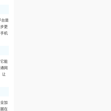
平台是
同步更
用手机
。它能
普通网
，让
安全加
数据在