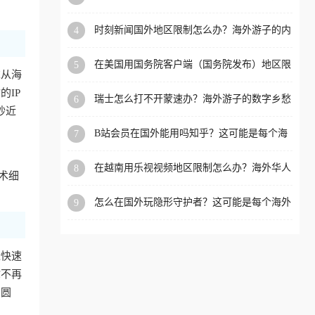
看的回国加速全攻略
洲等国家和地区工作、留
时刻新闻国外地区限制怎么办？海外游子的内
4
学、定居等，都可以使用，
容乡愁与破局之路
不再因地区和版权限制所困
在美国用国务院客户端（国务院发布）地区限
5
扰。
求从海
制怎么办？3步解决海外看国内内容难题
IP
瑞士怎么打不开蒙速办？海外游子的数字乡愁
6
抄近
与破局之路
B站会员在国外能用吗知乎？这可能是每个海
7
外游子都问过的问题
在越南用乐视视频地区限制怎么办？海外华人
8
术细
必备的回国加速攻略
怎么在国外玩隐形守护者？这可能是每个海外
9
游戏迷都问过的问题
近快速
你不再
冲圆