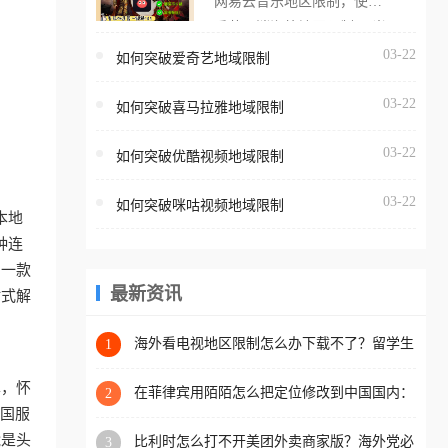
网易云音乐地区限制，使用
海外用户如香港、澳门、台
番茄取消海外地区限制。 当
湾、美国、加拿大、澳大利
在海外打开网易云音乐，却
03-22
如何突破爱奇艺地域限制
亚、欧洲等国家和地区时，
突然弹出“由于版权限制，您
腾讯视频也会像其他音乐平
03-22
所在的地区无法播放”的提示
如何突破喜马拉雅地域限制
台一样，出现地区及版权限
语。 海外用户如香港、澳
制问题，且仅能在中国大陆
03-22
如何突破优酷视频地域限制
门、台湾、美国、加拿大、
地区播放。 遇到这个问题的
澳大利亚、欧洲等国家和地
朋友们，使用番茄回国加速
03-22
如何突破咪咕视频地域限制
区时，网易云音乐也会像其
本地
器，即可解决「海外用户收
他音乐平台一样，出现地区
种连
听腾讯视频地区版权限制」
及版权限制问题，且仅能在
助一款
的问题，无论人在香港、澳
中国大陆地区播放。 遇到这
最新资讯
站式解
门、台湾、美国、加拿大、
个问题的朋友们，使用番茄
澳大利亚、欧洲等国家和地
回国加速器，即可解决「海
海外看电视地区限制怎么办下载不了？留学生
1
区工作、留学、定居等，都
亲测的回国加速方案（附2026世界杯观赛技
外用户收听网易云音乐地区
可以使用，不再因地区和版
巧）
单，怀
版权限制」的问题，无论人
在菲律宾用陌陌怎么把定位修改到中国国内：
2
权限制所困扰。
一场关于归属感与连接的探索
把国服
在香港、澳门、台湾、美
能是头
比利时怎么打不开美团外卖商家版？海外党必
3
国、加拿大、澳大利亚、欧