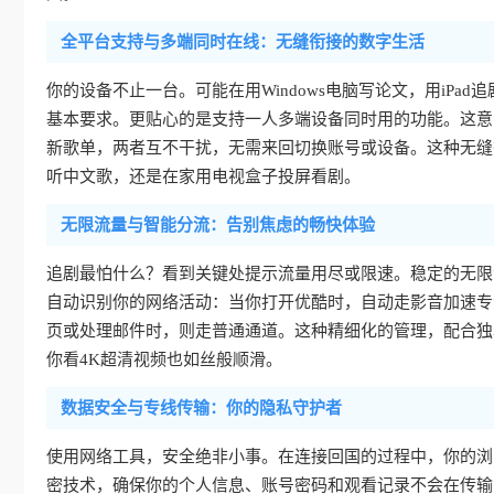
全平台支持与多端同时在线：无缝衔接的数字生活
你的设备不止一台。可能在用Windows电脑写论文，用iPad追剧
基本要求。更贴心的是支持一人多端设备同时用的功能。这意
新歌单，两者互不干扰，无需来回切换账号或设备。这种无缝
听中文歌，还是在家用电视盒子投屏看剧。
无限流量与智能分流：告别焦虑的畅快体验
追剧最怕什么？看到关键处提示流量用尽或限速。稳定的无限
自动识别你的网络活动：当你打开优酷时，自动走影音加速专
页或处理邮件时，则走普通通道。这种精细化的管理，配合独
你看4K超清视频也如丝般顺滑。
数据安全与专线传输：你的隐私守护者
使用网络工具，安全绝非小事。在连接回国的过程中，你的浏
密技术，确保你的个人信息、账号密码和观看记录不会在传输