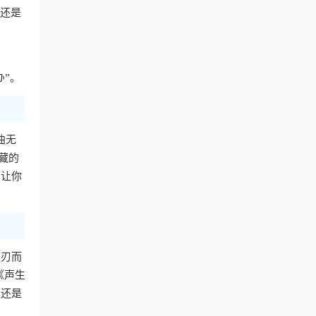
费还是
办”。
曲无
藏的
，让你
迎刃而
《声生
，还是