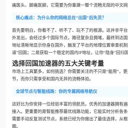
痛医头、脚痛医脚，它需要为你重建一整个流畅无阻的中文网
核心痛点：为什么你的网络总在“出国”后失灵？
首先要明白，你看不了、听不了、玩不了的根源。这并非平台
外发出，会经过多个国际节点，路径复杂且拥堵，最终到达国
地址清晰地显示你身在国外，触发了平台的地理位置审查机制
道”回国；二是获取一个稳定的国内IP地址，让你“隐身”回归
选择回国加速器的五大关键考量
市场上工具繁多，如何挑选？你需要关注的不只是“能用”，更是
节，而你只需享受和国内无异的流畅体验。
全球节点与智能线路：你的专属网络导航仪
这好比为你安排一位经验丰富的领航员。优秀的加速器拥有遍
接入。更重要的是智能推荐最优线路功能，它能实时分析各条
需要手动反复测试节点，系统已经为你做出了最佳选择，从根
圈。