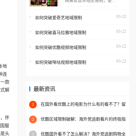
网易云音乐地区限制，使用
海外用户如香港、澳门、台
番茄取消海外地区限制。 当
湾、美国、加拿大、澳大利
在海外打开网易云音乐，却
03-22
如何突破爱奇艺地域限制
亚、欧洲等国家和地区时，
突然弹出“由于版权限制，您
腾讯视频也会像其他音乐平
03-22
所在的地区无法播放”的提示
如何突破喜马拉雅地域限制
台一样，出现地区及版权限
语。 海外用户如香港、澳
制问题，且仅能在中国大陆
03-22
如何突破优酷视频地域限制
门、台湾、美国、加拿大、
地区播放。 遇到这个问题的
澳大利亚、欧洲等国家和地
朋友们，使用番茄回国加速
03-22
如何突破咪咕视频地域限制
区时，网易云音乐也会像其
本地
器，即可解决「海外用户收
他音乐平台一样，出现地区
种连
听腾讯视频地区版权限制」
及版权限制问题，且仅能在
助一款
的问题，无论人在香港、澳
中国大陆地区播放。 遇到这
最新资讯
站式解
门、台湾、美国、加拿大、
个问题的朋友们，使用番茄
澳大利亚、欧洲等国家和地
回国加速器，即可解决「海
在国外看优酷上的电影为什么有的看不了？留
1
区工作、留学、定居等，都
学生亲测有效的回国加速方案
外用户收听网易云音乐地区
可以使用，不再因地区和版
单，怀
版权限制」的问题，无论人
优酷区域限制破解：海外党追剧看片的终极指
2
权限制所困扰。
南，附直播欧冠+1905电影网解决方案
把国服
在香港、澳门、台湾、美
能是头
优酷国外看不了怎么解决？海外党追剧购物全
3
国、加拿大、澳大利亚、欧