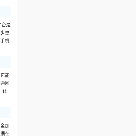
平台是
同步更
用手机
。它能
普通网
，让
安全加
数据在