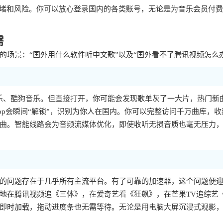
拥堵和风险。你可以放心登录国内的各类账号，无论是为音乐会员付
需
场景：“国外用什么软件听中文歌”以及“国外看不了腾讯视频怎么
乐、酷狗音乐。但直接打开，你可能会发现歌单灰了一大片，热门新
p会瞬间“解锁”，识别为你人在国内。你可以完整访问千万曲库，收
曲。智能线路会为音频流媒体优化，即使收听无损音质也毫无压力
样的问题存在于几乎所有主流平台。有了可靠的加速器，这个问题便
地在腾讯视频追《三体》，在爱奇艺看《狂飙》，在芒果TV追综艺
即时加载，拖动进度条也无需等待。无论是用电脑大屏沉浸式观影