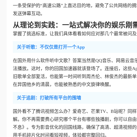
一条受保护的“高速公路”上直达目的地，避免了公共网络的
发送弹幕互动。
从理论到实践：一站式解决你的娱乐刚
掌握了挑选标准，让我们具体看看如何应对那几个最常被问及的
关于听歌：不仅仅是打开一个App
在国外用什么软件听中文歌？答案当然是QQ音乐、网易云音
法播放。这时，你的回国加速器就该登场了。连接后，这些Ap
旧歌单全部复活，也能第一时间听到周杰伦、林俊杰的最新单
在异国他乡的清晨，也能被熟悉的中文旋律唤醒。
关于追剧：打破所有平台的围墙
国外看不了腾讯视频怎么办？爱奇艺、芒果TV、B站呢？同
解。你不再需要费心研究哪个平台有哪些独播剧，你可以自由
不息》。专为影音优化的回国线路，确保了高清、超清视频的
用手机碎片化时间看短视频，体验都完整回归。