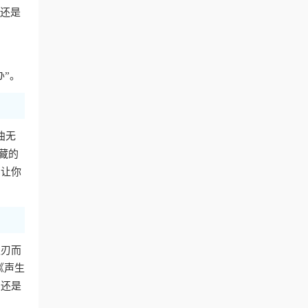
费还是
办”。
曲无
藏的
，让你
迎刃而
《声生
，还是