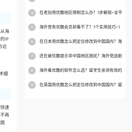
攻略，这招亲测有效！
洲等国家和地区工作、留
在老挝用优酷地区限制怎么办？3步解锁+全平
4
学、定居等，都可以使用，
台适用的回国加速器指南
不再因地区和版权限制所困
海外党有优酷会员却看不了？3个实用技巧+1
5
扰。
求从海
款加速器解决追剧&金融APP难题
IP
在日本用优酷怎么把定位修改到中国国内？海
6
抄近
外党亲测有效的回国加速指南
还在被优酷提示非中国地区困扰？海外党追剧
7
看国内电影的正确打开方式
海外看优酷的软件怎么选？留学生亲测有效的
8
术细
回国加速方案
在英国用优酷怎么把定位修改到中国国内？留
9
学生亲测有效的回国加速方案
近快速
你不再
冲圆