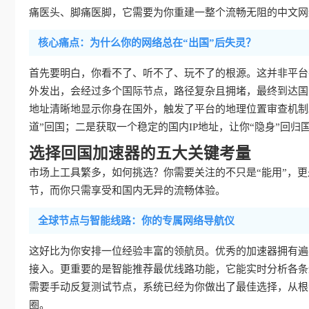
痛医头、脚痛医脚，它需要为你重建一整个流畅无阻的中文网
核心痛点：为什么你的网络总在“出国”后失灵？
首先要明白，你看不了、听不了、玩不了的根源。这并非平台
外发出，会经过多个国际节点，路径复杂且拥堵，最终到达国
地址清晰地显示你身在国外，触发了平台的地理位置审查机制
道”回国；二是获取一个稳定的国内IP地址，让你“隐身”回归
选择回国加速器的五大关键考量
市场上工具繁多，如何挑选？你需要关注的不只是“能用”，更是
节，而你只需享受和国内无异的流畅体验。
全球节点与智能线路：你的专属网络导航仪
这好比为你安排一位经验丰富的领航员。优秀的加速器拥有遍
接入。更重要的是智能推荐最优线路功能，它能实时分析各条
需要手动反复测试节点，系统已经为你做出了最佳选择，从根
圈。