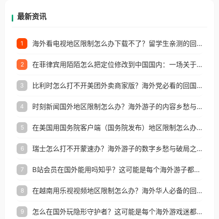
再因地区和版权限制所困扰。
最新资讯
海外看电视地区限制怎么办下载不了？留学生亲测的回国加速方案（附2026世界杯观赛技巧）
1
在菲律宾用陌陌怎么把定位修改到中国国内：一场关于归属感与连接的探索
2
比利时怎么打不开美团外卖商家版？海外党必看的回国加速全攻略
3
时刻新闻国外地区限制怎么办？海外游子的内容乡愁与破局之路
4
在美国用国务院客户端（国务院发布）地区限制怎么办？3步解决海外看国内内容难题
5
瑞士怎么打不开蒙速办？海外游子的数字乡愁与破局之路
6
B站会员在国外能用吗知乎？这可能是每个海外游子都问过的问题
7
在越南用乐视视频地区限制怎么办？海外华人必备的回国加速攻略
8
怎么在国外玩隐形守护者？这可能是每个海外游戏迷都问过的问题
9