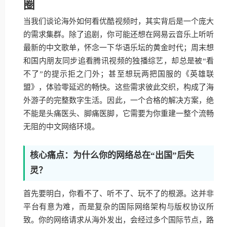
圈
当我们谈论海外如何看优酷视频时，其实背后是一个庞大
的需求集群。除了追剧，你可能还想在网易云音乐上听听
最新的中文歌单，怀念一下华语乐坛的黄金时代；周末想
和国内朋友同步追看腾讯视频的独播综艺，却总是被“看
不了”的提示拒之门外；甚至想玩两把国服的《英雄联
盟》，体验零延迟的畅快。这些需求彼此交织，构成了海
外游子的完整数字生活。因此，一个合格的解决方案，绝
不能是头痛医头、脚痛医脚，它需要为你重建一整个流畅
无阻的中文网络环境。
核心痛点：为什么你的网络总在“出国”后失
灵？
首先要明白，你看不了、听不了、玩不了的根源。这并非
平台有意为难，而是复杂的国际网络架构与版权协议所
致。你的网络请求从海外发出，会经过多个国际节点，路