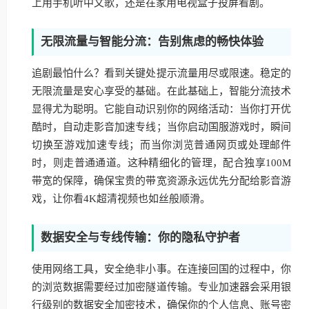
上用手机听中文歌，还是在家用电视盒子投屏看剧。
无限流量与智能分流：告别焦虑的畅快体验
追剧最怕什么？看到关键处提示流量用尽或限速。稳定的
无限流量是安心享受的基础。在此基础上，智能分流技术
显得尤为聪明。它能自动识别你的网络活动：当你打开优
酷时，自动走影音加速专线；当你启动国服游戏时，瞬间
切换至游戏加速专线；而当你浏览普通网页或处理邮件
时，则走普通通道。这种精细化的管理，配合独享100M
带宽的保障，确保宝贵的带宽资源永远优先分配给影音游
戏，让你看4K超清视频也如丝般顺滑。
数据安全与专线传输：你的隐私守护者
使用网络工具，安全绝非小事。在连接回国的过程中，你
的浏览数据需要经过加密隧道传输。专业加速器会采用银
行级别的数据安全加密技术，确保你的个人信息、账号密