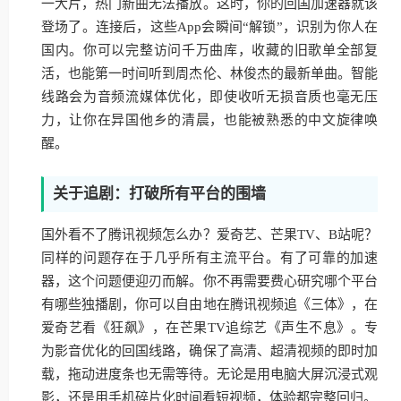
一大片，热门新曲无法播放。这时，你的回国加速器就该
登场了。连接后，这些App会瞬间“解锁”，识别为你人在
国内。你可以完整访问千万曲库，收藏的旧歌单全部复
活，也能第一时间听到周杰伦、林俊杰的最新单曲。智能
线路会为音频流媒体优化，即使收听无损音质也毫无压
力，让你在异国他乡的清晨，也能被熟悉的中文旋律唤
醒。
关于追剧：打破所有平台的围墙
国外看不了腾讯视频怎么办？爱奇艺、芒果TV、B站呢？
同样的问题存在于几乎所有主流平台。有了可靠的加速
器，这个问题便迎刃而解。你不再需要费心研究哪个平台
有哪些独播剧，你可以自由地在腾讯视频追《三体》，在
爱奇艺看《狂飙》，在芒果TV追综艺《声生不息》。专
为影音优化的回国线路，确保了高清、超清视频的即时加
载，拖动进度条也无需等待。无论是用电脑大屏沉浸式观
影，还是用手机碎片化时间看短视频，体验都完整回归。