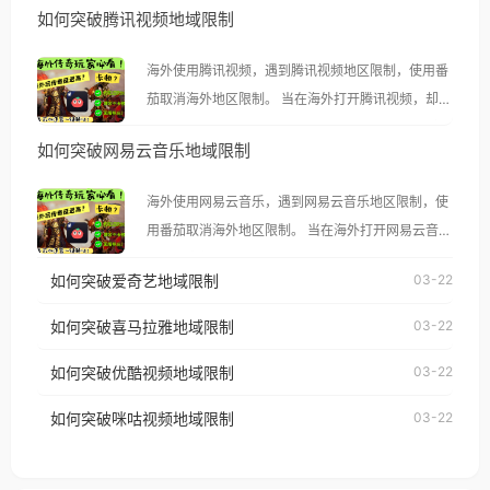
如何突破腾讯视频地域限制
海外使用腾讯视频，遇到腾讯视频地区限制，使用番
茄取消海外地区限制。 当在海外打开腾讯视频，却突
然弹出“由于版权限制，您所在的地区无法播放”的提
如何突破网易云音乐地域限制
示语。 海外用户如香港、澳门、台湾、美国、加拿
大、澳大利亚、欧洲等国家和地区时，腾讯视频也会
海外使用网易云音乐，遇到网易云音乐地区限制，使
像其他音乐平台一样，出现地区及版权限制问题，且
用番茄取消海外地区限制。 当在海外打开网易云音
仅能在中国大陆地区播放。 遇到这个问题的朋友们，
乐，却突然弹出“由于版权限制，您所在的地区无法
使用番茄回国加速器，即可解决「海外用户收听腾讯
如何突破爱奇艺地域限制
03-22
播放”的提示语。 海外用户如香港、澳门、台湾、美
视频地区版权限制」的问题，无论人在香港、澳门、
国、加拿大、澳大利亚、欧洲等国家和地区时，网易
如何突破喜马拉雅地域限制
03-22
台湾、美国、加拿大、澳大利亚、欧洲等国家和地区
云音乐也会像其他音乐平台一样，出现地区及版权限
工作、留学、定居等，都可以使用，不再因地区和版
如何突破优酷视频地域限制
03-22
制问题，且仅能在中国大陆地区播放。 遇到这个问题
权限制所困扰。
的朋友们，使用番茄回国加速器，即可解决「海外用
如何突破咪咕视频地域限制
03-22
户收听网易云音乐地区版权限制」的问题，无论人在
香港、澳门、台湾、美国、加拿大、澳大利亚、欧洲
等国家和地区工作、留学、定居等，都可以使用，不