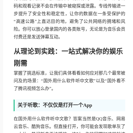
码和观看记录不会在传输中被窥探或泄露。专线传输进一
步提升了安全性和稳定性，让你的数据在一条受保护的
“高速公路”上直达目的地，避免了公共网络的拥堵和风
险。你可以放心登录国内的各类账号，无论是为音乐会员
付费还是发送弹幕互动。
从理论到实践：一站式解决你的娱乐
刚需
掌握了挑选标准，让我们具体看看如何应对那几个最常被
问及的场景：“国外用什么软件听中文歌”以及“国外看不
了腾讯视频怎么办”。
关于听歌：不仅仅是打开一个App
在国外用什么软件听中文歌？答案当然是QQ音乐、网易
云音乐、酷狗音乐。但直接打开，你可能会发现歌单灰了