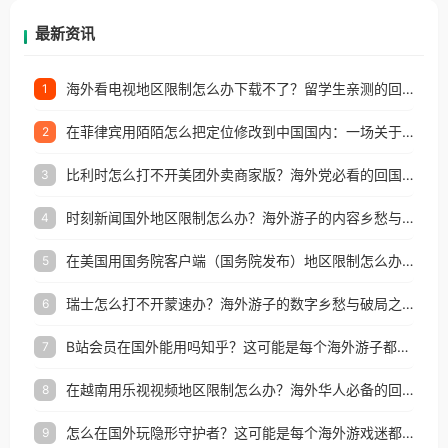
再因地区和版权限制所困扰。
最新资讯
海外看电视地区限制怎么办下载不了？留学生亲测的回国加速方案（附2026世界杯观赛技巧）
1
在菲律宾用陌陌怎么把定位修改到中国国内：一场关于归属感与连接的探索
2
比利时怎么打不开美团外卖商家版？海外党必看的回国加速全攻略
3
时刻新闻国外地区限制怎么办？海外游子的内容乡愁与破局之路
4
在美国用国务院客户端（国务院发布）地区限制怎么办？3步解决海外看国内内容难题
5
瑞士怎么打不开蒙速办？海外游子的数字乡愁与破局之路
6
B站会员在国外能用吗知乎？这可能是每个海外游子都问过的问题
7
在越南用乐视视频地区限制怎么办？海外华人必备的回国加速攻略
8
怎么在国外玩隐形守护者？这可能是每个海外游戏迷都问过的问题
9