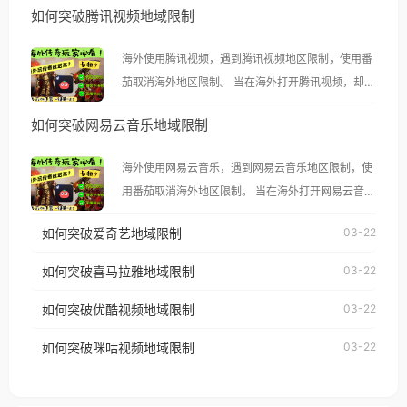
如何突破腾讯视频地域限制
海外使用腾讯视频，遇到腾讯视频地区限制，使用番
茄取消海外地区限制。 当在海外打开腾讯视频，却突
然弹出“由于版权限制，您所在的地区无法播放”的提
如何突破网易云音乐地域限制
示语。 海外用户如香港、澳门、台湾、美国、加拿
大、澳大利亚、欧洲等国家和地区时，腾讯视频也会
海外使用网易云音乐，遇到网易云音乐地区限制，使
像其他音乐平台一样，出现地区及版权限制问题，且
用番茄取消海外地区限制。 当在海外打开网易云音
仅能在中国大陆地区播放。 遇到这个问题的朋友们，
乐，却突然弹出“由于版权限制，您所在的地区无法
使用番茄回国加速器，即可解决「海外用户收听腾讯
如何突破爱奇艺地域限制
03-22
播放”的提示语。 海外用户如香港、澳门、台湾、美
视频地区版权限制」的问题，无论人在香港、澳门、
国、加拿大、澳大利亚、欧洲等国家和地区时，网易
如何突破喜马拉雅地域限制
03-22
台湾、美国、加拿大、澳大利亚、欧洲等国家和地区
云音乐也会像其他音乐平台一样，出现地区及版权限
工作、留学、定居等，都可以使用，不再因地区和版
如何突破优酷视频地域限制
03-22
制问题，且仅能在中国大陆地区播放。 遇到这个问题
权限制所困扰。
的朋友们，使用番茄回国加速器，即可解决「海外用
如何突破咪咕视频地域限制
03-22
户收听网易云音乐地区版权限制」的问题，无论人在
香港、澳门、台湾、美国、加拿大、澳大利亚、欧洲
等国家和地区工作、留学、定居等，都可以使用，不