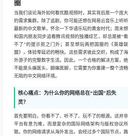
圈
当我们谈论海外如何看优酷视频时，其实背后是一个庞大
的需求集群。除了追剧，你可能还想在网易云音乐上听听
最新的中文歌单，怀念一下华语乐坛的黄金时代；周末想
和国内朋友同步追看腾讯视频的独播综艺，却总是被“看
不了”的提示拒之门外；甚至想玩两把国服的《英雄联
盟》，体验零延迟的畅快。这些需求彼此交织，构成了海
外游子的完整数字生活。因此，一个合格的解决方案，绝
不能是头痛医头、脚痛医脚，它需要为你重建一整个流畅
无阻的中文网络环境。
核心痛点：为什么你的网络总在“出国”后失
灵？
首先要明白，你看不了、听不了、玩不了的根源。这并非
平台有意为难，而是复杂的国际网络架构与版权协议所
致。你的网络请求从海外发出，会经过多个国际节点，路