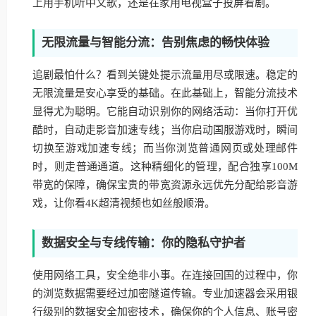
上用手机听中文歌，还是在家用电视盒子投屏看剧。
无限流量与智能分流：告别焦虑的畅快体验
追剧最怕什么？看到关键处提示流量用尽或限速。稳定的
无限流量是安心享受的基础。在此基础上，智能分流技术
显得尤为聪明。它能自动识别你的网络活动：当你打开优
酷时，自动走影音加速专线；当你启动国服游戏时，瞬间
切换至游戏加速专线；而当你浏览普通网页或处理邮件
时，则走普通通道。这种精细化的管理，配合独享100M
带宽的保障，确保宝贵的带宽资源永远优先分配给影音游
戏，让你看4K超清视频也如丝般顺滑。
数据安全与专线传输：你的隐私守护者
使用网络工具，安全绝非小事。在连接回国的过程中，你
的浏览数据需要经过加密隧道传输。专业加速器会采用银
行级别的数据安全加密技术，确保你的个人信息、账号密