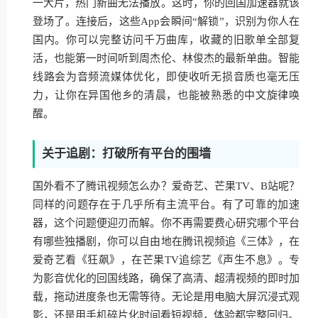
一大片，热门新曲无法播放。这时，你的回国加速器就该
登场了。连接后，这些App会瞬间“解锁”，识别为你人在
国内。你可以完整访问千万曲库，收藏的旧歌单全部复
活，也能第一时间听到周杰伦、林俊杰的最新单曲。智能
线路会为音频流媒体优化，即使收听无损音质也毫无压
力，让你在异国他乡的清晨，也能被熟悉的中文旋律唤
醒。
关于追剧：打破所有平台的围墙
国外看不了腾讯视频怎么办？爱奇艺、芒果TV、B站呢？
同样的问题存在于几乎所有主流平台。有了可靠的加速
器，这个问题便迎刃而解。你不再需要费心研究哪个平台
有哪些独播剧，你可以自由地在腾讯视频追《三体》，在
爱奇艺看《狂飙》，在芒果TV追综艺《声生不息》。专
为影音优化的回国线路，确保了高清、超清视频的即时加
载，拖动进度条也无需等待。无论是用电脑大屏沉浸式观
影，还是用手机碎片化时间看短视频，体验都完整回归。