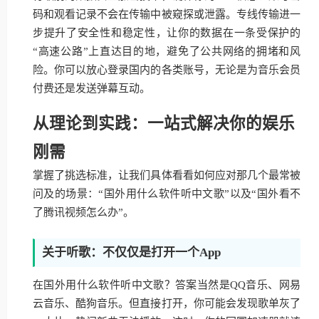
码和观看记录不会在传输中被窥探或泄露。专线传输进一
步提升了安全性和稳定性，让你的数据在一条受保护的
“高速公路”上直达目的地，避免了公共网络的拥堵和风
险。你可以放心登录国内的各类账号，无论是为音乐会员
付费还是发送弹幕互动。
从理论到实践：一站式解决你的娱乐
刚需
掌握了挑选标准，让我们具体看看如何应对那几个最常被
问及的场景：“国外用什么软件听中文歌”以及“国外看不
了腾讯视频怎么办”。
关于听歌：不仅仅是打开一个App
在国外用什么软件听中文歌？答案当然是QQ音乐、网易
云音乐、酷狗音乐。但直接打开，你可能会发现歌单灰了