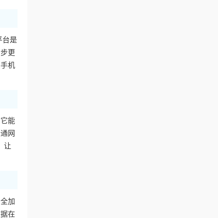
平台是
同步更
用手机
。它能
普通网
，让
安全加
数据在