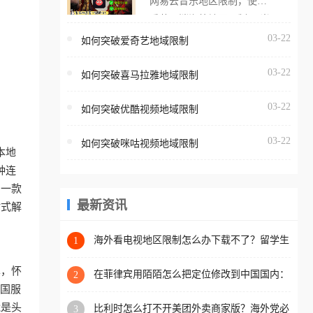
网易云音乐地区限制，使用
海外用户如香港、澳门、台
番茄取消海外地区限制。 当
湾、美国、加拿大、澳大利
在海外打开网易云音乐，却
03-22
如何突破爱奇艺地域限制
亚、欧洲等国家和地区时，
突然弹出“由于版权限制，您
腾讯视频也会像其他音乐平
03-22
所在的地区无法播放”的提示
如何突破喜马拉雅地域限制
台一样，出现地区及版权限
语。 海外用户如香港、澳
制问题，且仅能在中国大陆
03-22
如何突破优酷视频地域限制
门、台湾、美国、加拿大、
地区播放。 遇到这个问题的
澳大利亚、欧洲等国家和地
朋友们，使用番茄回国加速
03-22
如何突破咪咕视频地域限制
区时，网易云音乐也会像其
本地
器，即可解决「海外用户收
他音乐平台一样，出现地区
种连
听腾讯视频地区版权限制」
及版权限制问题，且仅能在
助一款
的问题，无论人在香港、澳
中国大陆地区播放。 遇到这
最新资讯
站式解
门、台湾、美国、加拿大、
个问题的朋友们，使用番茄
澳大利亚、欧洲等国家和地
回国加速器，即可解决「海
海外看电视地区限制怎么办下载不了？留学生
1
区工作、留学、定居等，都
亲测的回国加速方案（附2026世界杯观赛技
外用户收听网易云音乐地区
可以使用，不再因地区和版
巧）
单，怀
版权限制」的问题，无论人
在菲律宾用陌陌怎么把定位修改到中国国内：
2
权限制所困扰。
一场关于归属感与连接的探索
把国服
在香港、澳门、台湾、美
能是头
比利时怎么打不开美团外卖商家版？海外党必
3
国、加拿大、澳大利亚、欧