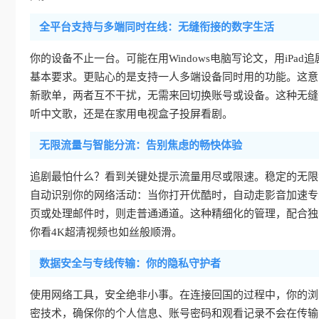
全平台支持与多端同时在线：无缝衔接的数字生活
你的设备不止一台。可能在用Windows电脑写论文，用iPad追剧
基本要求。更贴心的是支持一人多端设备同时用的功能。这意
新歌单，两者互不干扰，无需来回切换账号或设备。这种无缝
听中文歌，还是在家用电视盒子投屏看剧。
无限流量与智能分流：告别焦虑的畅快体验
追剧最怕什么？看到关键处提示流量用尽或限速。稳定的无限
自动识别你的网络活动：当你打开优酷时，自动走影音加速专
页或处理邮件时，则走普通通道。这种精细化的管理，配合独
你看4K超清视频也如丝般顺滑。
数据安全与专线传输：你的隐私守护者
使用网络工具，安全绝非小事。在连接回国的过程中，你的浏
密技术，确保你的个人信息、账号密码和观看记录不会在传输