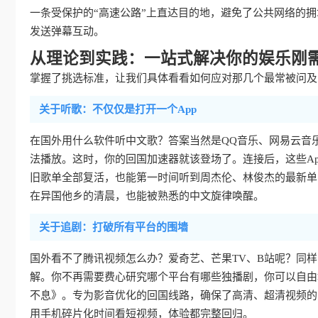
一条受保护的“高速公路”上直达目的地，避免了公共网络的
发送弹幕互动。
从理论到实践：一站式解决你的娱乐刚
掌握了挑选标准，让我们具体看看如何应对那几个最常被问及的
关于听歌：不仅仅是打开一个App
在国外用什么软件听中文歌？答案当然是QQ音乐、网易云音
法播放。这时，你的回国加速器就该登场了。连接后，这些Ap
旧歌单全部复活，也能第一时间听到周杰伦、林俊杰的最新单
在异国他乡的清晨，也能被熟悉的中文旋律唤醒。
关于追剧：打破所有平台的围墙
国外看不了腾讯视频怎么办？爱奇艺、芒果TV、B站呢？同
解。你不再需要费心研究哪个平台有哪些独播剧，你可以自由
不息》。专为影音优化的回国线路，确保了高清、超清视频的
用手机碎片化时间看短视频，体验都完整回归。