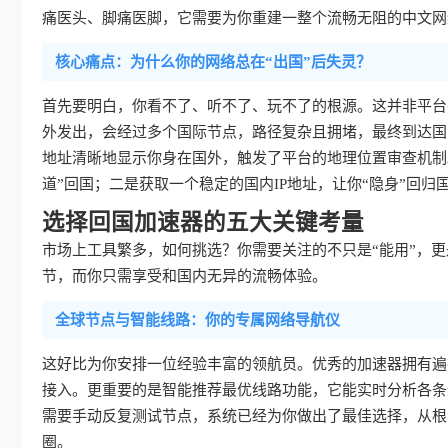
痛医头、脚痛医脚，它需要为你重建一整个流畅无阻的中文网
核心痛点：为什么你的网络总在“出国”后失灵？
首先要明白，你看不了、听不了、玩不了的根源。这并非平台
外发出，会经过多个国际节点，路径复杂且拥堵，最终到达国
地址清晰地显示你身在国外，触发了平台的地理位置审查机制
道”回国；二是获取一个稳定的国内IP地址，让你“隐身”回归
选择回国加速器的五大关键考量
市场上工具繁多，如何挑选？你需要关注的不只是“能用”，更是
节，而你只需享受和国内无异的流畅体验。
全球节点与智能线路：你的专属网络导航仪
这好比为你安排一位经验丰富的领航员。优秀的加速器拥有遍
接入。更重要的是智能推荐最优线路功能，它能实时分析各条
需要手动反复测试节点，系统已经为你做出了最佳选择，从根
圈。