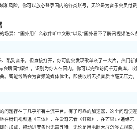
拥堵和风险。你可以放心登录国内的各类账号，无论是为音乐会员付
需
场景：“国外用什么软件听中文歌”以及“国外看不了腾讯视频怎么
乐、酷狗音乐。但直接打开，你可能会发现歌单灰了一大片，热门新
p会瞬间“解锁”，识别为你人在国内。你可以完整访问千万曲库，收
曲。智能线路会为音频流媒体优化，即使收听无损音质也毫无压力
样的问题存在于几乎所有主流平台。有了可靠的加速器，这个问题便
地在腾讯视频追《三体》，在爱奇艺看《狂飙》，在芒果TV追综艺
即时加载，拖动进度条也无需等待。无论是用电脑大屏沉浸式观影