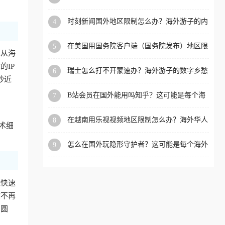
看的回国加速全攻略
洲等国家和地区工作、留
时刻新闻国外地区限制怎么办？海外游子的内
4
学、定居等，都可以使用，
容乡愁与破局之路
不再因地区和版权限制所困
在美国用国务院客户端（国务院发布）地区限
5
扰。
求从海
制怎么办？3步解决海外看国内内容难题
IP
瑞士怎么打不开蒙速办？海外游子的数字乡愁
6
抄近
与破局之路
B站会员在国外能用吗知乎？这可能是每个海
7
外游子都问过的问题
在越南用乐视视频地区限制怎么办？海外华人
8
术细
必备的回国加速攻略
怎么在国外玩隐形守护者？这可能是每个海外
9
游戏迷都问过的问题
近快速
你不再
冲圆