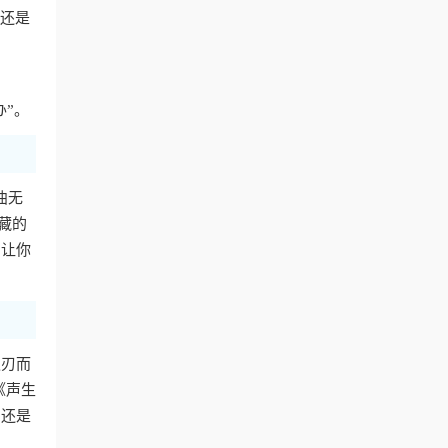
费还是
办”。
曲无
藏的
，让你
迎刃而
《声生
，还是