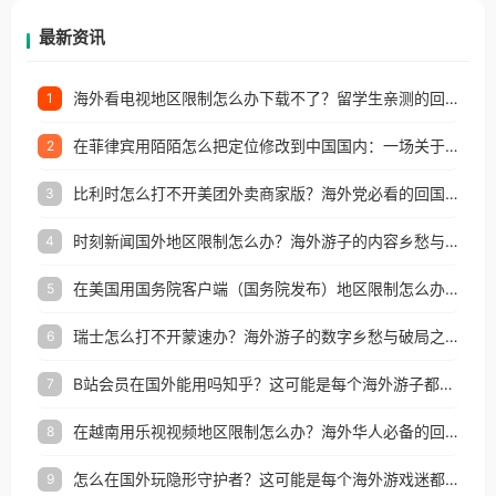
再因地区和版权限制所困扰。
最新资讯
海外看电视地区限制怎么办下载不了？留学生亲测的回国加速方案（附2026世界杯观赛技巧）
1
在菲律宾用陌陌怎么把定位修改到中国国内：一场关于归属感与连接的探索
2
比利时怎么打不开美团外卖商家版？海外党必看的回国加速全攻略
3
时刻新闻国外地区限制怎么办？海外游子的内容乡愁与破局之路
4
在美国用国务院客户端（国务院发布）地区限制怎么办？3步解决海外看国内内容难题
5
瑞士怎么打不开蒙速办？海外游子的数字乡愁与破局之路
6
B站会员在国外能用吗知乎？这可能是每个海外游子都问过的问题
7
在越南用乐视视频地区限制怎么办？海外华人必备的回国加速攻略
8
怎么在国外玩隐形守护者？这可能是每个海外游戏迷都问过的问题
9