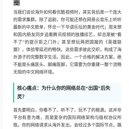
圈
当我们谈论海外如何看优酷视频时，其实背后是一个庞大
的需求集群。除了追剧，你可能还想在网易云音乐上听听
最新的中文歌单，怀念一下华语乐坛的黄金时代；周末想
和国内朋友同步追看腾讯视频的独播综艺，却总是被“看
不了”的提示拒之门外；甚至想玩两把国服的《英雄联
盟》，体验零延迟的畅快。这些需求彼此交织，构成了海
外游子的完整数字生活。因此，一个合格的解决方案，绝
不能是头痛医头、脚痛医脚，它需要为你重建一整个流畅
无阻的中文网络环境。
核心痛点：为什么你的网络总在“出国”后失
灵？
首先要明白，你看不了、听不了、玩不了的根源。这并非
平台有意为难，而是复杂的国际网络架构与版权协议所
致。你的网络请求从海外发出，会经过多个国际节点，路