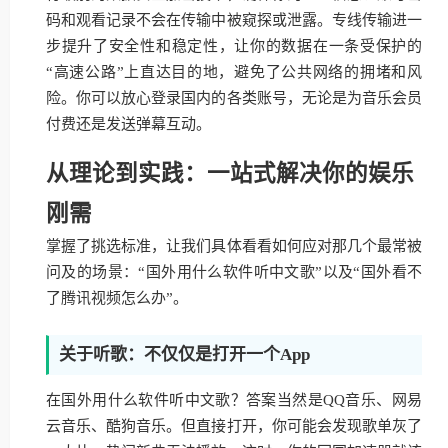
码和观看记录不会在传输中被窥探或泄露。专线传输进一
步提升了安全性和稳定性，让你的数据在一条受保护的
“高速公路”上直达目的地，避免了公共网络的拥堵和风
险。你可以放心登录国内的各类账号，无论是为音乐会员
付费还是发送弹幕互动。
从理论到实践：一站式解决你的娱乐
刚需
掌握了挑选标准，让我们具体看看如何应对那几个最常被
问及的场景：“国外用什么软件听中文歌”以及“国外看不
了腾讯视频怎么办”。
关于听歌：不仅仅是打开一个App
在国外用什么软件听中文歌？答案当然是QQ音乐、网易
云音乐、酷狗音乐。但直接打开，你可能会发现歌单灰了