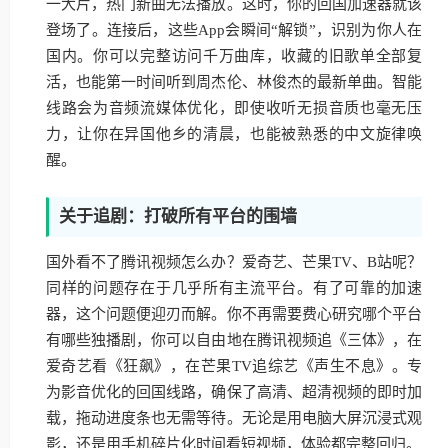
一大片，热门新曲无法播放。这时，你的回国加速器就该
登场了。连接后，这些App会瞬间“解锁”，识别为你人在
国内。你可以完整访问千万曲库，收藏的旧歌单全部复
活，也能第一时间听到周杰伦、林俊杰的最新单曲。智能
线路会为音频流媒体优化，即使收听无损音质也毫无压
力，让你在异国他乡的清晨，也能被熟悉的中文旋律唤
醒。
关于追剧：打破所有平台的围墙
国外看不了腾讯视频怎么办？爱奇艺、芒果TV、B站呢？
同样的问题存在于几乎所有主流平台。有了可靠的加速
器，这个问题便迎刃而解。你不再需要费心研究哪个平台
有哪些独播剧，你可以自由地在腾讯视频追《三体》，在
爱奇艺看《狂飙》，在芒果TV追综艺《声生不息》。专
为影音优化的回国线路，确保了高清、超清视频的即时加
载，拖动进度条也无需等待。无论是用电脑大屏沉浸式观
影，还是用手机碎片化时间看短视频，体验都完整回归。