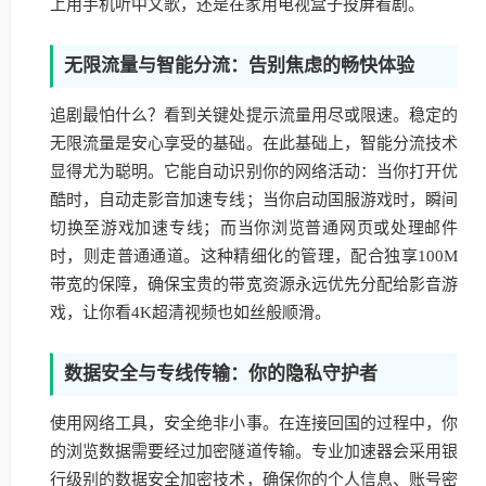
上用手机听中文歌，还是在家用电视盒子投屏看剧。
无限流量与智能分流：告别焦虑的畅快体验
追剧最怕什么？看到关键处提示流量用尽或限速。稳定的
无限流量是安心享受的基础。在此基础上，智能分流技术
显得尤为聪明。它能自动识别你的网络活动：当你打开优
酷时，自动走影音加速专线；当你启动国服游戏时，瞬间
切换至游戏加速专线；而当你浏览普通网页或处理邮件
时，则走普通通道。这种精细化的管理，配合独享100M
带宽的保障，确保宝贵的带宽资源永远优先分配给影音游
戏，让你看4K超清视频也如丝般顺滑。
数据安全与专线传输：你的隐私守护者
使用网络工具，安全绝非小事。在连接回国的过程中，你
的浏览数据需要经过加密隧道传输。专业加速器会采用银
行级别的数据安全加密技术，确保你的个人信息、账号密