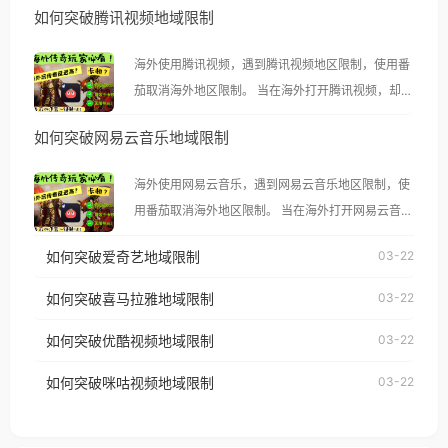
如何突破腾讯视频地域限制
海外使用腾讯视频，遇到腾讯视频地区限制，使用番
茄取消海外地区限制。 当在海外打开腾讯视频，却突
然弹出“由于版权限制，您所在的地区无法播放”的提
如何突破网易云音乐地域限制
示语。 海外用户如香港、澳门、台湾、美国、加拿
大、澳大利亚、欧洲等国家和地区时，腾讯视频也会
海外使用网易云音乐，遇到网易云音乐地区限制，使
像其他音乐平台一样，出现地区及版权限制问题，且
用番茄取消海外地区限制。 当在海外打开网易云音
仅能在中国大陆地区播放。 遇到这个问题的朋友们，
乐，却突然弹出“由于版权限制，您所在的地区无法
使用番茄回国加速器，即可解决「海外用户收听腾讯
如何突破爱奇艺地域限制
03-22
播放”的提示语。 海外用户如香港、澳门、台湾、美
视频地区版权限制」的问题，无论人在香港、澳门、
国、加拿大、澳大利亚、欧洲等国家和地区时，网易
如何突破喜马拉雅地域限制
03-22
台湾、美国、加拿大、澳大利亚、欧洲等国家和地区
云音乐也会像其他音乐平台一样，出现地区及版权限
工作、留学、定居等，都可以使用，不再因地区和版
如何突破优酷视频地域限制
03-22
制问题，且仅能在中国大陆地区播放。 遇到这个问题
权限制所困扰。
的朋友们，使用番茄回国加速器，即可解决「海外用
如何突破咪咕视频地域限制
03-22
户收听网易云音乐地区版权限制」的问题，无论人在
香港、澳门、台湾、美国、加拿大、澳大利亚、欧洲
等国家和地区工作、留学、定居等，都可以使用，不