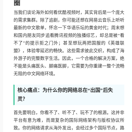
圈
当我们谈论海外如何看优酷视频时，其实背后是一个庞大
的需求集群。除了追剧，你可能还想在网易云音乐上听听
最新的中文歌单，怀念一下华语乐坛的黄金时代；周末想
和国内朋友同步追看腾讯视频的独播综艺，却总是被“看
不了”的提示拒之门外；甚至想玩两把国服的《英雄联
盟》，体验零延迟的畅快。这些需求彼此交织，构成了海
外游子的完整数字生活。因此，一个合格的解决方案，绝
不能是头痛医头、脚痛医脚，它需要为你重建一整个流畅
无阻的中文网络环境。
核心痛点：为什么你的网络总在“出国”后失
灵？
首先要明白，你看不了、听不了、玩不了的根源。这并非
平台有意为难，而是复杂的国际网络架构与版权协议所
致。你的网络请求从海外发出，会经过多个国际节点，路