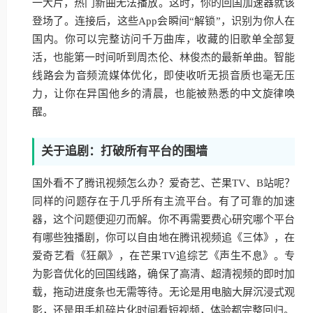
一大片，热门新曲无法播放。这时，你的回国加速器就该
登场了。连接后，这些App会瞬间“解锁”，识别为你人在
国内。你可以完整访问千万曲库，收藏的旧歌单全部复
活，也能第一时间听到周杰伦、林俊杰的最新单曲。智能
线路会为音频流媒体优化，即使收听无损音质也毫无压
力，让你在异国他乡的清晨，也能被熟悉的中文旋律唤
醒。
关于追剧：打破所有平台的围墙
国外看不了腾讯视频怎么办？爱奇艺、芒果TV、B站呢？
同样的问题存在于几乎所有主流平台。有了可靠的加速
器，这个问题便迎刃而解。你不再需要费心研究哪个平台
有哪些独播剧，你可以自由地在腾讯视频追《三体》，在
爱奇艺看《狂飙》，在芒果TV追综艺《声生不息》。专
为影音优化的回国线路，确保了高清、超清视频的即时加
载，拖动进度条也无需等待。无论是用电脑大屏沉浸式观
影，还是用手机碎片化时间看短视频，体验都完整回归。