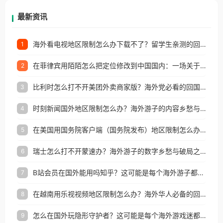
再因地区和版权限制所困扰。
最新资讯
海外看电视地区限制怎么办下载不了？留学生亲测的回国加速方案（附2026世界杯观赛技巧）
1
在菲律宾用陌陌怎么把定位修改到中国国内：一场关于归属感与连接的探索
2
比利时怎么打不开美团外卖商家版？海外党必看的回国加速全攻略
3
时刻新闻国外地区限制怎么办？海外游子的内容乡愁与破局之路
4
在美国用国务院客户端（国务院发布）地区限制怎么办？3步解决海外看国内内容难题
5
瑞士怎么打不开蒙速办？海外游子的数字乡愁与破局之路
6
B站会员在国外能用吗知乎？这可能是每个海外游子都问过的问题
7
在越南用乐视视频地区限制怎么办？海外华人必备的回国加速攻略
8
怎么在国外玩隐形守护者？这可能是每个海外游戏迷都问过的问题
9