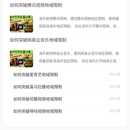
如何突破腾讯视频地域限制
海外使用腾讯视频，遇到腾讯视频地区限制，使用番
茄取消海外地区限制。 当在海外打开腾讯视频，却突
然弹出“由于版权限制，您所在的地区无法播放”的提
如何突破网易云音乐地域限制
示语。 海外用户如香港、澳门、台湾、美国、加拿
大、澳大利亚、欧洲等国家和地区时，腾讯视频也会
海外使用网易云音乐，遇到网易云音乐地区限制，使
像其他音乐平台一样，出现地区及版权限制问题，且
用番茄取消海外地区限制。 当在海外打开网易云音
仅能在中国大陆地区播放。 遇到这个问题的朋友们，
乐，却突然弹出“由于版权限制，您所在的地区无法
使用番茄回国加速器，即可解决「海外用户收听腾讯
如何突破爱奇艺地域限制
03-22
播放”的提示语。 海外用户如香港、澳门、台湾、美
视频地区版权限制」的问题，无论人在香港、澳门、
国、加拿大、澳大利亚、欧洲等国家和地区时，网易
如何突破喜马拉雅地域限制
03-22
台湾、美国、加拿大、澳大利亚、欧洲等国家和地区
云音乐也会像其他音乐平台一样，出现地区及版权限
工作、留学、定居等，都可以使用，不再因地区和版
如何突破优酷视频地域限制
03-22
制问题，且仅能在中国大陆地区播放。 遇到这个问题
权限制所困扰。
的朋友们，使用番茄回国加速器，即可解决「海外用
如何突破咪咕视频地域限制
03-22
户收听网易云音乐地区版权限制」的问题，无论人在
香港、澳门、台湾、美国、加拿大、澳大利亚、欧洲
等国家和地区工作、留学、定居等，都可以使用，不