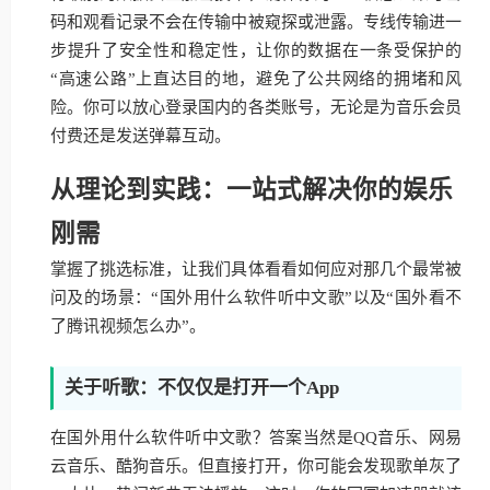
码和观看记录不会在传输中被窥探或泄露。专线传输进一
步提升了安全性和稳定性，让你的数据在一条受保护的
“高速公路”上直达目的地，避免了公共网络的拥堵和风
险。你可以放心登录国内的各类账号，无论是为音乐会员
付费还是发送弹幕互动。
从理论到实践：一站式解决你的娱乐
刚需
掌握了挑选标准，让我们具体看看如何应对那几个最常被
问及的场景：“国外用什么软件听中文歌”以及“国外看不
了腾讯视频怎么办”。
关于听歌：不仅仅是打开一个App
在国外用什么软件听中文歌？答案当然是QQ音乐、网易
云音乐、酷狗音乐。但直接打开，你可能会发现歌单灰了