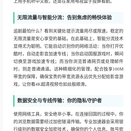
上用手机听中文歌，还是在家用电视盒子投屏看剧。
无限流量与智能分流：告别焦虑的畅快体验
追剧最怕什么？看到关键处提示流量用尽或限速。稳定的
无限流量是安心享受的基础。在此基础上，智能分流技术
显得尤为聪明。它能自动识别你的网络活动：当你打开优
酷时，自动走影音加速专线；当你启动国服游戏时，瞬间
切换至游戏加速专线；而当你浏览普通网页或处理邮件
时，则走普通通道。这种精细化的管理，配合独享100M
带宽的保障，确保宝贵的带宽资源永远优先分配给影音游
戏，让你看4K超清视频也如丝般顺滑。
数据安全与专线传输：你的隐私守护者
使用网络工具，安全绝非小事。在连接回国的过程中，你
的浏览数据需要经过加密隧道传输。专业加速器会采用银
行级别的数据安全加密技术，确保你的个人信息、账号密