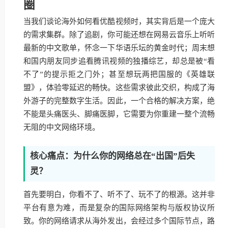
圈
当我们谈论海外如何看优酷视频时，其实背后是一个庞大
的需求集群。除了追剧，你可能还想在网易云音乐上听听
最新的中文歌单，怀念一下华语乐坛的黄金时代；周末想
和国内朋友同步追看腾讯视频的独播综艺，却总是被“看
不了”的提示拒之门外；甚至想玩两把国服的《英雄联
盟》，体验零延迟的畅快。这些需求彼此交织，构成了海
外游子的完整数字生活。因此，一个合格的解决方案，绝
不能是头痛医头、脚痛医脚，它需要为你重建一整个流畅
无阻的中文网络环境。
核心痛点：为什么你的网络总在“出国”后失
灵？
首先要明白，你看不了、听不了、玩不了的根源。这并非
平台有意为难，而是复杂的国际网络架构与版权协议所
致。你的网络请求从海外发出，会经过多个国际节点，路