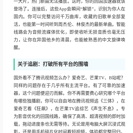
一大片，热门新曲无法播放。这时，你的回国加速器就该
登场了。连接后，这些App会瞬间“解锁”，识别为你人在
国内。你可以完整访问千万曲库，收藏的旧歌单全部复
活，也能第一时间听到周杰伦、林俊杰的最新单曲。智能
线路会为音频流媒体优化，即使收听无损音质也毫无压
力，让你在异国他乡的清晨，也能被熟悉的中文旋律唤
醒。
关于追剧：打破所有平台的围墙
国外看不了腾讯视频怎么办？爱奇艺、芒果TV、B站呢？
同样的问题存在于几乎所有主流平台。有了可靠的加速
器，这个问题便迎刃而解。你不再需要费心研究哪个平台
有哪些独播剧，你可以自由地在腾讯视频追《三体》，在
爱奇艺看《狂飙》，在芒果TV追综艺《声生不息》。专
为影音优化的回国线路，确保了高清、超清视频的即时加
载，拖动进度条也无需等待。无论是用电脑大屏沉浸式观
影，还是用手机碎片化时间看短视频，体验都完整回归。