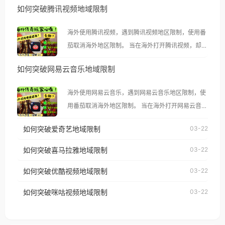
如何突破腾讯视频地域限制
海外使用腾讯视频，遇到腾讯视频地区限制，使用番
茄取消海外地区限制。 当在海外打开腾讯视频，却突
然弹出“由于版权限制，您所在的地区无法播放”的提
如何突破网易云音乐地域限制
示语。 海外用户如香港、澳门、台湾、美国、加拿
大、澳大利亚、欧洲等国家和地区时，腾讯视频也会
海外使用网易云音乐，遇到网易云音乐地区限制，使
像其他音乐平台一样，出现地区及版权限制问题，且
用番茄取消海外地区限制。 当在海外打开网易云音
仅能在中国大陆地区播放。 遇到这个问题的朋友们，
乐，却突然弹出“由于版权限制，您所在的地区无法
使用番茄回国加速器，即可解决「海外用户收听腾讯
如何突破爱奇艺地域限制
03-22
播放”的提示语。 海外用户如香港、澳门、台湾、美
视频地区版权限制」的问题，无论人在香港、澳门、
国、加拿大、澳大利亚、欧洲等国家和地区时，网易
如何突破喜马拉雅地域限制
03-22
台湾、美国、加拿大、澳大利亚、欧洲等国家和地区
云音乐也会像其他音乐平台一样，出现地区及版权限
工作、留学、定居等，都可以使用，不再因地区和版
如何突破优酷视频地域限制
03-22
制问题，且仅能在中国大陆地区播放。 遇到这个问题
权限制所困扰。
的朋友们，使用番茄回国加速器，即可解决「海外用
如何突破咪咕视频地域限制
03-22
户收听网易云音乐地区版权限制」的问题，无论人在
香港、澳门、台湾、美国、加拿大、澳大利亚、欧洲
等国家和地区工作、留学、定居等，都可以使用，不