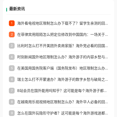
再因地区和版权限制所困扰。
最新资讯
海外看电视地区限制怎么办下载不了？留学生亲测的回国加速方案（附2026世界杯观赛技巧）
1
在菲律宾用陌陌怎么把定位修改到中国国内：一场关于归属感与连接的探索
2
比利时怎么打不开美团外卖商家版？海外党必看的回国加速全攻略
3
时刻新闻国外地区限制怎么办？海外游子的内容乡愁与破局之路
4
在美国用国务院客户端（国务院发布）地区限制怎么办？3步解决海外看国内内容难题
5
瑞士怎么打不开蒙速办？海外游子的数字乡愁与破局之路
6
B站会员在国外能用吗知乎？这可能是每个海外游子都问过的问题
7
在越南用乐视视频地区限制怎么办？海外华人必备的回国加速攻略
8
怎么在国外玩隐形守护者？这可能是每个海外游戏迷都问过的问题
9