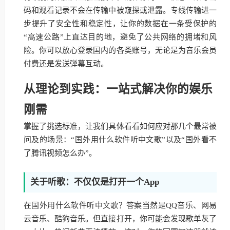
码和观看记录不会在传输中被窥探或泄露。专线传输进一
步提升了安全性和稳定性，让你的数据在一条受保护的
“高速公路”上直达目的地，避免了公共网络的拥堵和风
险。你可以放心登录国内的各类账号，无论是为音乐会员
付费还是发送弹幕互动。
从理论到实践：一站式解决你的娱乐
刚需
掌握了挑选标准，让我们具体看看如何应对那几个最常被
问及的场景：“国外用什么软件听中文歌”以及“国外看不
了腾讯视频怎么办”。
关于听歌：不仅仅是打开一个App
在国外用什么软件听中文歌？答案当然是QQ音乐、网易
云音乐、酷狗音乐。但直接打开，你可能会发现歌单灰了