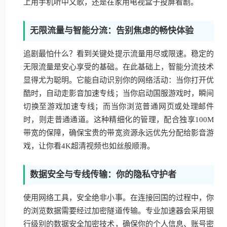
上用手机听中文歌，还是在家用电视盒子投屏看剧。
无限流量与智能分流：告别焦虑的畅快体验
追剧最怕什么？看到关键处提示流量用尽或限速。稳定的
无限流量是安心享受的基础。在此基础上，智能分流技术
显得尤为聪明。它能自动识别你的网络活动：当你打开优
酷时，自动走影音加速专线；当你启动国服游戏时，瞬间
切换至游戏加速专线；而当你浏览普通网页或处理邮件
时，则走普通通道。这种精细化的管理，配合独享100M
带宽的保障，确保宝贵的带宽资源永远优先分配给影音游
戏，让你看4K超清视频也如丝般顺滑。
数据安全与专线传输：你的隐私守护者
使用网络工具，安全绝非小事。在连接回国的过程中，你
的浏览数据需要经过加密隧道传输。专业加速器会采用银
行级别的数据安全加密技术，确保你的个人信息、账号密