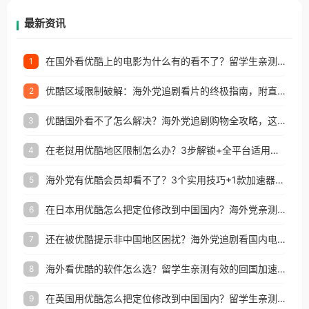
再因地区和版权限制所困扰。
最新资讯
在国外看优酷上的电影为什么有的看不了？留学生亲测有效的回国加速方案
1
优酷区域限制破解：海外党追剧看片的终极指南，附直播欧冠+1905电影网解决方案
2
优酷国外看不了怎么解决？海外党追剧购物全攻略，这招亲测有效！
3
在老挝用优酷地区限制怎么办？3步解锁+全平台适用的回国加速器指南
4
海外党有优酷会员却看不了？3个实用技巧+1款加速器解决追剧&金融APP难题
5
在日本用优酷怎么把定位修改到中国国内？海外党亲测有效的回国加速指南
6
还在被优酷提示非中国地区困扰？海外党追剧看国内电影的正确打开方式
7
海外看优酷的软件怎么选？留学生亲测有效的回国加速方案
8
在英国用优酷怎么把定位修改到中国国内？留学生亲测有效的回国加速方案
9