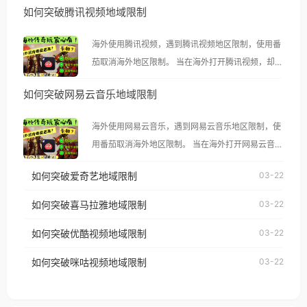
如何突破腾讯视频地域限制
海外使用腾讯视频，遇到腾讯视频地区限制，使用番
茄取消海外地区限制。 当在海外打开腾讯视频，却突
然弹出“由于版权限制，您所在的地区无法播放”的提
如何突破网易云音乐地域限制
示语。 海外用户如香港、澳门、台湾、美国、加拿
大、澳大利亚、欧洲等国家和地区时，腾讯视频也会
海外使用网易云音乐，遇到网易云音乐地区限制，使
像其他音乐平台一样，出现地区及版权限制问题，且
用番茄取消海外地区限制。 当在海外打开网易云音
仅能在中国大陆地区播放。 遇到这个问题的朋友们，
乐，却突然弹出“由于版权限制，您所在的地区无法
使用番茄回国加速器，即可解决「海外用户收听腾讯
如何突破爱奇艺地域限制
03-22
播放”的提示语。 海外用户如香港、澳门、台湾、美
视频地区版权限制」的问题，无论人在香港、澳门、
国、加拿大、澳大利亚、欧洲等国家和地区时，网易
如何突破喜马拉雅地域限制
03-22
台湾、美国、加拿大、澳大利亚、欧洲等国家和地区
云音乐也会像其他音乐平台一样，出现地区及版权限
工作、留学、定居等，都可以使用，不再因地区和版
如何突破优酷视频地域限制
03-22
制问题，且仅能在中国大陆地区播放。 遇到这个问题
权限制所困扰。
的朋友们，使用番茄回国加速器，即可解决「海外用
如何突破咪咕视频地域限制
03-22
户收听网易云音乐地区版权限制」的问题，无论人在
香港、澳门、台湾、美国、加拿大、澳大利亚、欧洲
等国家和地区工作、留学、定居等，都可以使用，不