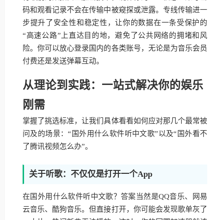
码和观看记录不会在传输中被窥探或泄露。专线传输进一
步提升了安全性和稳定性，让你的数据在一条受保护的
“高速公路”上直达目的地，避免了公共网络的拥堵和风
险。你可以放心登录国内的各类账号，无论是为音乐会员
付费还是发送弹幕互动。
从理论到实践：一站式解决你的娱乐
刚需
掌握了挑选标准，让我们具体看看如何应对那几个最常被
问及的场景：“国外用什么软件听中文歌”以及“国外看不
了腾讯视频怎么办”。
关于听歌：不仅仅是打开一个App
在国外用什么软件听中文歌？答案当然是QQ音乐、网易
云音乐、酷狗音乐。但直接打开，你可能会发现歌单灰了