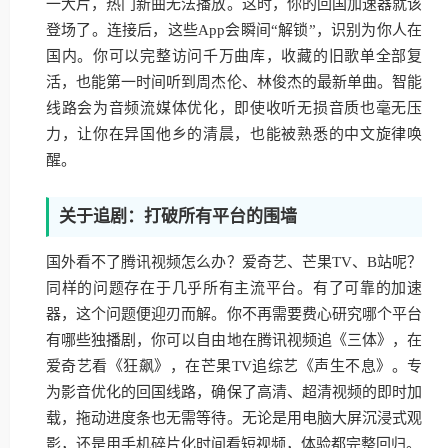
一大片，热门新曲无法播放。这时，你的回国加速器就该
登场了。连接后，这些App会瞬间“解锁”，识别为你人在
国内。你可以完整访问千万曲库，收藏的旧歌单全部复
活，也能第一时间听到周杰伦、林俊杰的最新单曲。智能
线路会为音频流媒体优化，即使收听无损音质也毫无压
力，让你在异国他乡的清晨，也能被熟悉的中文旋律唤
醒。
关于追剧：打破所有平台的围墙
国外看不了腾讯视频怎么办？爱奇艺、芒果TV、B站呢？
同样的问题存在于几乎所有主流平台。有了可靠的加速
器，这个问题便迎刃而解。你不再需要费心研究哪个平台
有哪些独播剧，你可以自由地在腾讯视频追《三体》，在
爱奇艺看《狂飙》，在芒果TV追综艺《声生不息》。专
为影音优化的回国线路，确保了高清、超清视频的即时加
载，拖动进度条也无需等待。无论是用电脑大屏沉浸式观
影，还是用手机碎片化时间看短视频，体验都完整回归。