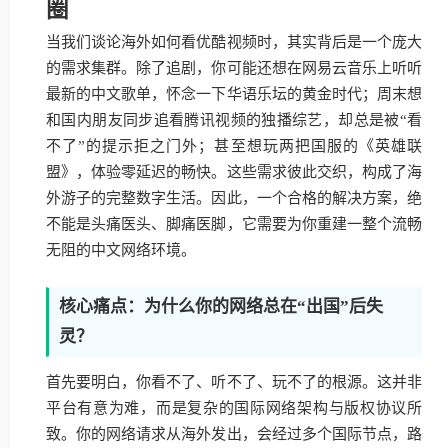
圈
当我们谈论海外如何看优酷视频时，其实背后是一个庞大
的需求集群。除了追剧，你可能还想在网易云音乐上听听
最新的中文歌单，怀念一下华语乐坛的黄金时代；周末想
和国内朋友同步追看腾讯视频的独播综艺，却总是被“看
不了”的提示拒之门外；甚至想玩两把国服的《英雄联
盟》，体验零延迟的畅快。这些需求彼此交织，构成了海
外游子的完整数字生活。因此，一个合格的解决方案，绝
不能是头痛医头、脚痛医脚，它需要为你重建一整个流畅
无阻的中文网络环境。
核心痛点：为什么你的网络总在“出国”后失
灵？
首先要明白，你看不了、听不了、玩不了的根源。这并非
平台有意为难，而是复杂的国际网络架构与版权协议所
致。你的网络请求从海外发出，会经过多个国际节点，路