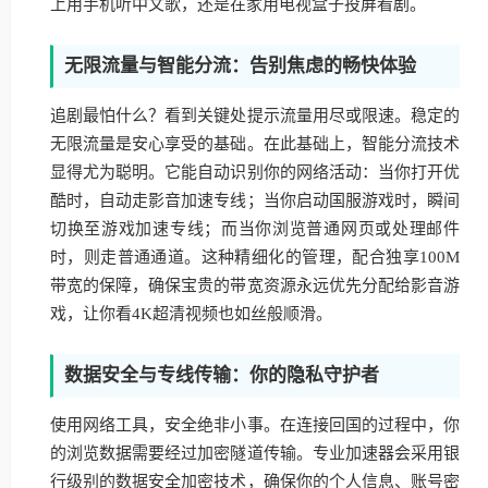
上用手机听中文歌，还是在家用电视盒子投屏看剧。
无限流量与智能分流：告别焦虑的畅快体验
追剧最怕什么？看到关键处提示流量用尽或限速。稳定的
无限流量是安心享受的基础。在此基础上，智能分流技术
显得尤为聪明。它能自动识别你的网络活动：当你打开优
酷时，自动走影音加速专线；当你启动国服游戏时，瞬间
切换至游戏加速专线；而当你浏览普通网页或处理邮件
时，则走普通通道。这种精细化的管理，配合独享100M
带宽的保障，确保宝贵的带宽资源永远优先分配给影音游
戏，让你看4K超清视频也如丝般顺滑。
数据安全与专线传输：你的隐私守护者
使用网络工具，安全绝非小事。在连接回国的过程中，你
的浏览数据需要经过加密隧道传输。专业加速器会采用银
行级别的数据安全加密技术，确保你的个人信息、账号密