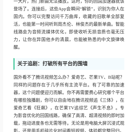
一大片，热门新曲无法播放。这时，你的回国加速器就该
登场了。连接后，这些App会瞬间“解锁”，识别为你人在
国内。你可以完整访问千万曲库，收藏的旧歌单全部复
活，也能第一时间听到周杰伦、林俊杰的最新单曲。智能
线路会为音频流媒体优化，即使收听无损音质也毫无压
力，让你在异国他乡的清晨，也能被熟悉的中文旋律唤
醒。
关于追剧：打破所有平台的围墙
国外看不了腾讯视频怎么办？爱奇艺、芒果TV、B站呢？
同样的问题存在于几乎所有主流平台。有了可靠的加速
器，这个问题便迎刃而解。你不再需要费心研究哪个平台
有哪些独播剧，你可以自由地在腾讯视频追《三体》，在
爱奇艺看《狂飙》，在芒果TV追综艺《声生不息》。专
为影音优化的回国线路，确保了高清、超清视频的即时加
载，拖动进度条也无需等待。无论是用电脑大屏沉浸式观
影，还是用手机碎片化时间看短视频，体验都完整回归。