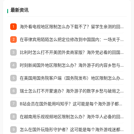
再因地区和版权限制所困扰。
最新资讯
海外看电视地区限制怎么办下载不了？留学生亲测的回国加速方案（附2026世界杯观赛技巧）
1
在菲律宾用陌陌怎么把定位修改到中国国内：一场关于归属感与连接的探索
2
比利时怎么打不开美团外卖商家版？海外党必看的回国加速全攻略
3
时刻新闻国外地区限制怎么办？海外游子的内容乡愁与破局之路
4
在美国用国务院客户端（国务院发布）地区限制怎么办？3步解决海外看国内内容难题
5
瑞士怎么打不开蒙速办？海外游子的数字乡愁与破局之路
6
B站会员在国外能用吗知乎？这可能是每个海外游子都问过的问题
7
在越南用乐视视频地区限制怎么办？海外华人必备的回国加速攻略
8
怎么在国外玩隐形守护者？这可能是每个海外游戏迷都问过的问题
9