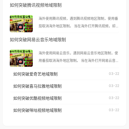
如何突破腾讯视频地域限制
海外使用腾讯视频，遇到腾讯视频地区限制，使用番
茄取消海外地区限制。 当在海外打开腾讯视频，却突
然弹出“由于版权限制，您所在的地区无法播放”的提
如何突破网易云音乐地域限制
示语。 海外用户如香港、澳门、台湾、美国、加拿
大、澳大利亚、欧洲等国家和地区时，腾讯视频也会
海外使用网易云音乐，遇到网易云音乐地区限制，使
像其他音乐平台一样，出现地区及版权限制问题，且
用番茄取消海外地区限制。 当在海外打开网易云音
仅能在中国大陆地区播放。 遇到这个问题的朋友们，
乐，却突然弹出“由于版权限制，您所在的地区无法
使用番茄回国加速器，即可解决「海外用户收听腾讯
如何突破爱奇艺地域限制
03-22
播放”的提示语。 海外用户如香港、澳门、台湾、美
视频地区版权限制」的问题，无论人在香港、澳门、
国、加拿大、澳大利亚、欧洲等国家和地区时，网易
如何突破喜马拉雅地域限制
03-22
台湾、美国、加拿大、澳大利亚、欧洲等国家和地区
云音乐也会像其他音乐平台一样，出现地区及版权限
工作、留学、定居等，都可以使用，不再因地区和版
如何突破优酷视频地域限制
03-22
制问题，且仅能在中国大陆地区播放。 遇到这个问题
权限制所困扰。
的朋友们，使用番茄回国加速器，即可解决「海外用
如何突破咪咕视频地域限制
03-22
户收听网易云音乐地区版权限制」的问题，无论人在
香港、澳门、台湾、美国、加拿大、澳大利亚、欧洲
等国家和地区工作、留学、定居等，都可以使用，不