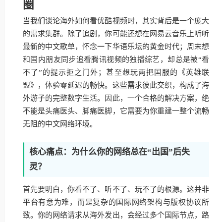
圈
当我们谈论海外如何看优酷视频时，其实背后是一个庞大
的需求集群。除了追剧，你可能还想在网易云音乐上听听
最新的中文歌单，怀念一下华语乐坛的黄金时代；周末想
和国内朋友同步追看腾讯视频的独播综艺，却总是被“看
不了”的提示拒之门外；甚至想玩两把国服的《英雄联
盟》，体验零延迟的畅快。这些需求彼此交织，构成了海
外游子的完整数字生活。因此，一个合格的解决方案，绝
不能是头痛医头、脚痛医脚，它需要为你重建一整个流畅
无阻的中文网络环境。
核心痛点：为什么你的网络总在“出国”后失
灵？
首先要明白，你看不了、听不了、玩不了的根源。这并非
平台有意为难，而是复杂的国际网络架构与版权协议所
致。你的网络请求从海外发出，会经过多个国际节点，路