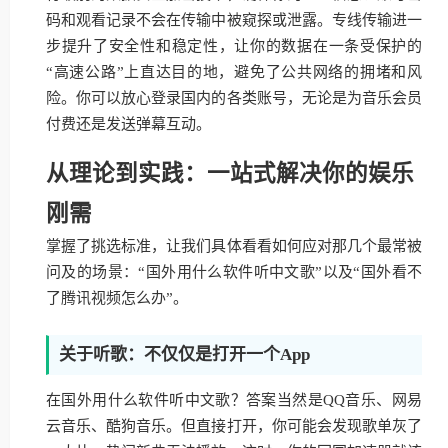
码和观看记录不会在传输中被窥探或泄露。专线传输进一
步提升了安全性和稳定性，让你的数据在一条受保护的
“高速公路”上直达目的地，避免了公共网络的拥堵和风
险。你可以放心登录国内的各类账号，无论是为音乐会员
付费还是发送弹幕互动。
从理论到实践：一站式解决你的娱乐
刚需
掌握了挑选标准，让我们具体看看如何应对那几个最常被
问及的场景：“国外用什么软件听中文歌”以及“国外看不
了腾讯视频怎么办”。
关于听歌：不仅仅是打开一个App
在国外用什么软件听中文歌？答案当然是QQ音乐、网易
云音乐、酷狗音乐。但直接打开，你可能会发现歌单灰了