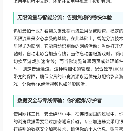
上用手机听中文歌，还是在家用电视盒子投屏看剧。
无限流量与智能分流：告别焦虑的畅快体验
追剧最怕什么？看到关键处提示流量用尽或限速。稳定的
无限流量是安心享受的基础。在此基础上，智能分流技术
显得尤为聪明。它能自动识别你的网络活动：当你打开优
酷时，自动走影音加速专线；当你启动国服游戏时，瞬间
切换至游戏加速专线；而当你浏览普通网页或处理邮件
时，则走普通通道。这种精细化的管理，配合独享100M
带宽的保障，确保宝贵的带宽资源永远优先分配给影音游
戏，让你看4K超清视频也如丝般顺滑。
数据安全与专线传输：你的隐私守护者
使用网络工具，安全绝非小事。在连接回国的过程中，你
的浏览数据需要经过加密隧道传输。专业加速器会采用银
行级别的数据安全加密技术，确保你的个人信息、账号密