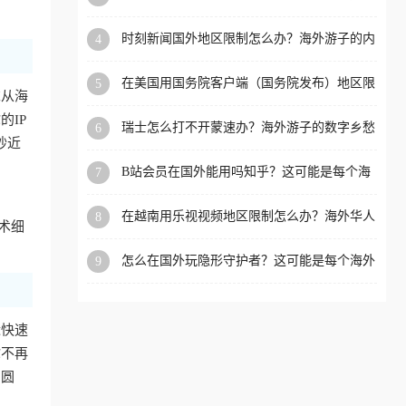
看的回国加速全攻略
洲等国家和地区工作、留
时刻新闻国外地区限制怎么办？海外游子的内
4
学、定居等，都可以使用，
容乡愁与破局之路
不再因地区和版权限制所困
在美国用国务院客户端（国务院发布）地区限
5
扰。
求从海
制怎么办？3步解决海外看国内内容难题
IP
瑞士怎么打不开蒙速办？海外游子的数字乡愁
6
抄近
与破局之路
B站会员在国外能用吗知乎？这可能是每个海
7
外游子都问过的问题
在越南用乐视视频地区限制怎么办？海外华人
8
术细
必备的回国加速攻略
怎么在国外玩隐形守护者？这可能是每个海外
9
游戏迷都问过的问题
近快速
你不再
冲圆