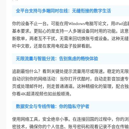
全平台支持与多端同时在线：无缝衔接的数字生活
你的设备不止一台。可能在用Windows电脑写论文，用iPad追剧
基本要求。更贴心的是支持一人多端设备同时用的功能。这意
新歌单，两者互不干扰，无需来回切换账号或设备。这种无缝
听中文歌，还是在家用电视盒子投屏看剧。
无限流量与智能分流：告别焦虑的畅快体验
追剧最怕什么？看到关键处提示流量用尽或限速。稳定的无限
自动识别你的网络活动：当你打开优酷时，自动走影音加速专
页或处理邮件时，则走普通通道。这种精细化的管理，配合独
你看4K超清视频也如丝般顺滑。
数据安全与专线传输：你的隐私守护者
使用网络工具，安全绝非小事。在连接回国的过程中，你的浏
密技术，确保你的个人信息、账号密码和观看记录不会在传输