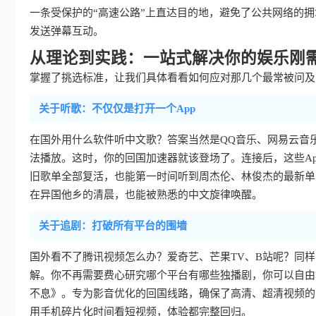
一条受保护的“高速公路”上直达目的地，避免了公共网络的
发送弹幕互动。
从理论到实践：一站式解决你的娱乐刚
掌握了挑选标准，让我们具体看看如何应对那几个最常被问及的
关于听歌：不仅仅是打开一个App
在国外用什么软件听中文歌？答案当然是QQ音乐、网易云音
法播放。这时，你的回国加速器就该登场了。连接后，这些Ap
旧歌单全部复活，也能第一时间听到周杰伦、林俊杰的最新单
在异国他乡的清晨，也能被熟悉的中文旋律唤醒。
关于追剧：打破所有平台的围墙
国外看不了腾讯视频怎么办？爱奇艺、芒果TV、B站呢？同
解。你不再需要费心研究哪个平台有哪些独播剧，你可以自由
不息》。专为影音优化的回国线路，确保了高清、超清视频的
用手机碎片化时间看短视频，体验都完整回归。