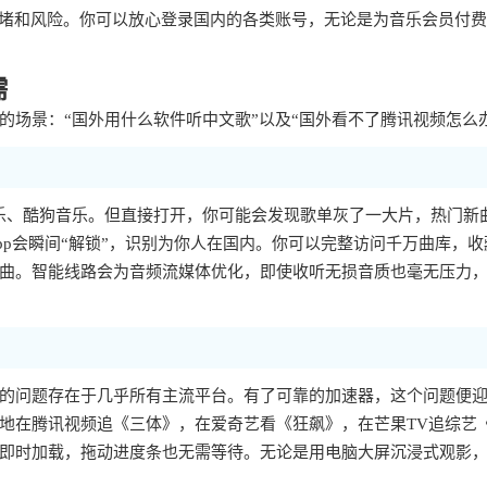
拥堵和风险。你可以放心登录国内的各类账号，无论是为音乐会员付
需
场景：“国外用什么软件听中文歌”以及“国外看不了腾讯视频怎么
乐、酷狗音乐。但直接打开，你可能会发现歌单灰了一大片，热门新
p会瞬间“解锁”，识别为你人在国内。你可以完整访问千万曲库，收
曲。智能线路会为音频流媒体优化，即使收听无损音质也毫无压力
样的问题存在于几乎所有主流平台。有了可靠的加速器，这个问题便
地在腾讯视频追《三体》，在爱奇艺看《狂飙》，在芒果TV追综艺
即时加载，拖动进度条也无需等待。无论是用电脑大屏沉浸式观影