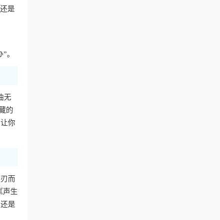
费还是
办”。
曲无
藏的
，让你
迎刃而
《声生
，还是