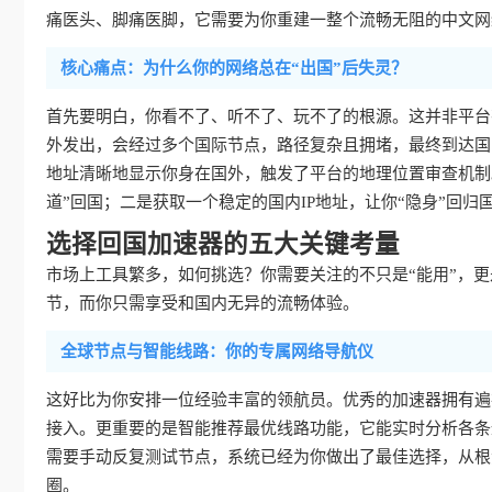
痛医头、脚痛医脚，它需要为你重建一整个流畅无阻的中文网
核心痛点：为什么你的网络总在“出国”后失灵？
首先要明白，你看不了、听不了、玩不了的根源。这并非平台
外发出，会经过多个国际节点，路径复杂且拥堵，最终到达国
地址清晰地显示你身在国外，触发了平台的地理位置审查机制
道”回国；二是获取一个稳定的国内IP地址，让你“隐身”回归
选择回国加速器的五大关键考量
市场上工具繁多，如何挑选？你需要关注的不只是“能用”，更是
节，而你只需享受和国内无异的流畅体验。
全球节点与智能线路：你的专属网络导航仪
这好比为你安排一位经验丰富的领航员。优秀的加速器拥有遍
接入。更重要的是智能推荐最优线路功能，它能实时分析各条
需要手动反复测试节点，系统已经为你做出了最佳选择，从根
圈。