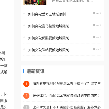
网易云音乐地区限制，使用
海外用户如香港、澳门、台
番茄取消海外地区限制。 当
湾、美国、加拿大、澳大利
在海外打开网易云音乐，却
03-22
如何突破爱奇艺地域限制
亚、欧洲等国家和地区时，
突然弹出“由于版权限制，您
腾讯视频也会像其他音乐平
03-22
所在的地区无法播放”的提示
如何突破喜马拉雅地域限制
台一样，出现地区及版权限
语。 海外用户如香港、澳
制问题，且仅能在中国大陆
03-22
如何突破优酷视频地域限制
门、台湾、美国、加拿大、
地区播放。 遇到这个问题的
澳大利亚、欧洲等国家和地
朋友们，使用番茄回国加速
03-22
如何突破咪咕视频地域限制
区时，网易云音乐也会像其
本地
器，即可解决「海外用户收
他音乐平台一样，出现地区
种连
听腾讯视频地区版权限制」
及版权限制问题，且仅能在
助一款
的问题，无论人在香港、澳
中国大陆地区播放。 遇到这
最新资讯
站式解
门、台湾、美国、加拿大、
个问题的朋友们，使用番茄
澳大利亚、欧洲等国家和地
回国加速器，即可解决「海
海外看电视地区限制怎么办下载不了？留学生
1
区工作、留学、定居等，都
亲测的回国加速方案（附2026世界杯观赛技
外用户收听网易云音乐地区
可以使用，不再因地区和版
巧）
单，怀
版权限制」的问题，无论人
在菲律宾用陌陌怎么把定位修改到中国国内：
2
权限制所困扰。
一场关于归属感与连接的探索
把国服
在香港、澳门、台湾、美
能是头
比利时怎么打不开美团外卖商家版？海外党必
3
国、加拿大、澳大利亚、欧