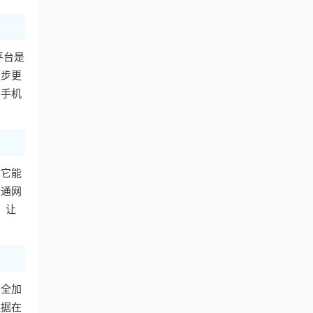
平台是
同步更
用手机
。它能
普通网
，让
安全加
数据在