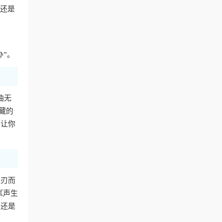
费还是
办”。
曲无
藏的
，让你
迎刃而
《声生
，还是