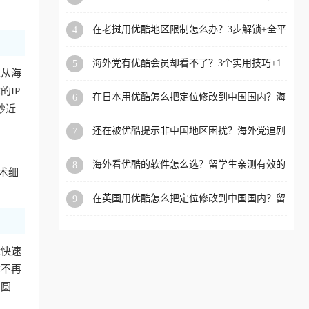
攻略，这招亲测有效！
洲等国家和地区工作、留
在老挝用优酷地区限制怎么办？3步解锁+全平
4
学、定居等，都可以使用，
台适用的回国加速器指南
不再因地区和版权限制所困
海外党有优酷会员却看不了？3个实用技巧+1
5
扰。
求从海
款加速器解决追剧&金融APP难题
IP
在日本用优酷怎么把定位修改到中国国内？海
6
抄近
外党亲测有效的回国加速指南
还在被优酷提示非中国地区困扰？海外党追剧
7
看国内电影的正确打开方式
海外看优酷的软件怎么选？留学生亲测有效的
8
术细
回国加速方案
在英国用优酷怎么把定位修改到中国国内？留
9
学生亲测有效的回国加速方案
近快速
你不再
冲圆