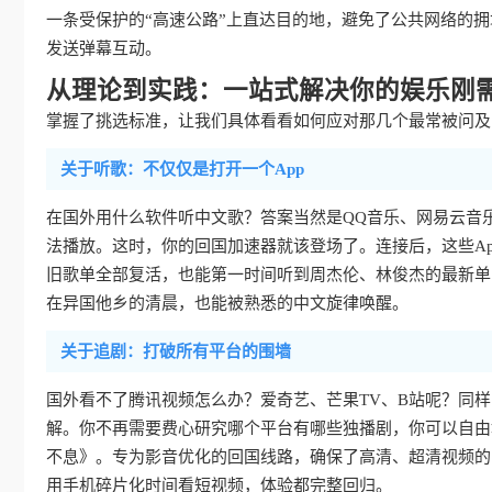
一条受保护的“高速公路”上直达目的地，避免了公共网络的
发送弹幕互动。
从理论到实践：一站式解决你的娱乐刚
掌握了挑选标准，让我们具体看看如何应对那几个最常被问及的
关于听歌：不仅仅是打开一个App
在国外用什么软件听中文歌？答案当然是QQ音乐、网易云音
法播放。这时，你的回国加速器就该登场了。连接后，这些Ap
旧歌单全部复活，也能第一时间听到周杰伦、林俊杰的最新单
在异国他乡的清晨，也能被熟悉的中文旋律唤醒。
关于追剧：打破所有平台的围墙
国外看不了腾讯视频怎么办？爱奇艺、芒果TV、B站呢？同
解。你不再需要费心研究哪个平台有哪些独播剧，你可以自由
不息》。专为影音优化的回国线路，确保了高清、超清视频的
用手机碎片化时间看短视频，体验都完整回归。