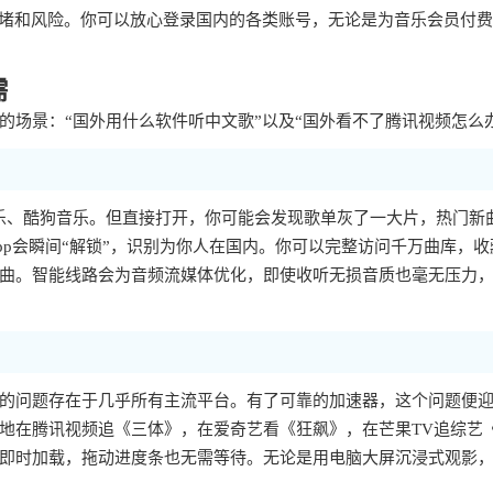
拥堵和风险。你可以放心登录国内的各类账号，无论是为音乐会员付
需
场景：“国外用什么软件听中文歌”以及“国外看不了腾讯视频怎么
乐、酷狗音乐。但直接打开，你可能会发现歌单灰了一大片，热门新
p会瞬间“解锁”，识别为你人在国内。你可以完整访问千万曲库，收
曲。智能线路会为音频流媒体优化，即使收听无损音质也毫无压力
样的问题存在于几乎所有主流平台。有了可靠的加速器，这个问题便
地在腾讯视频追《三体》，在爱奇艺看《狂飙》，在芒果TV追综艺
即时加载，拖动进度条也无需等待。无论是用电脑大屏沉浸式观影