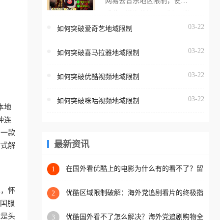
网易云音乐地区限制，使用
海外用户如香港、澳门、台
番茄取消海外地区限制。 当
湾、美国、加拿大、澳大利
在海外打开网易云音乐，却
03-22
如何突破爱奇艺地域限制
亚、欧洲等国家和地区时，
突然弹出“由于版权限制，您
腾讯视频也会像其他音乐平
03-22
所在的地区无法播放”的提示
如何突破喜马拉雅地域限制
台一样，出现地区及版权限
语。 海外用户如香港、澳
制问题，且仅能在中国大陆
03-22
如何突破优酷视频地域限制
门、台湾、美国、加拿大、
地区播放。 遇到这个问题的
澳大利亚、欧洲等国家和地
朋友们，使用番茄回国加速
03-22
如何突破咪咕视频地域限制
区时，网易云音乐也会像其
本地
器，即可解决「海外用户收
他音乐平台一样，出现地区
种连
听腾讯视频地区版权限制」
及版权限制问题，且仅能在
助一款
的问题，无论人在香港、澳
中国大陆地区播放。 遇到这
最新资讯
站式解
门、台湾、美国、加拿大、
个问题的朋友们，使用番茄
澳大利亚、欧洲等国家和地
回国加速器，即可解决「海
在国外看优酷上的电影为什么有的看不了？留
1
区工作、留学、定居等，都
学生亲测有效的回国加速方案
外用户收听网易云音乐地区
可以使用，不再因地区和版
单，怀
版权限制」的问题，无论人
优酷区域限制破解：海外党追剧看片的终极指
2
权限制所困扰。
南，附直播欧冠+1905电影网解决方案
把国服
在香港、澳门、台湾、美
能是头
优酷国外看不了怎么解决？海外党追剧购物全
3
国、加拿大、澳大利亚、欧