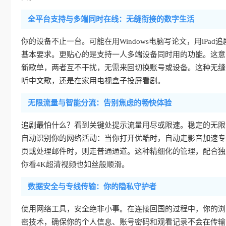
全平台支持与多端同时在线：无缝衔接的数字生活
你的设备不止一台。可能在用Windows电脑写论文，用iPad追剧
基本要求。更贴心的是支持一人多端设备同时用的功能。这意
新歌单，两者互不干扰，无需来回切换账号或设备。这种无缝
听中文歌，还是在家用电视盒子投屏看剧。
无限流量与智能分流：告别焦虑的畅快体验
追剧最怕什么？看到关键处提示流量用尽或限速。稳定的无限
自动识别你的网络活动：当你打开优酷时，自动走影音加速专
页或处理邮件时，则走普通通道。这种精细化的管理，配合独
你看4K超清视频也如丝般顺滑。
数据安全与专线传输：你的隐私守护者
使用网络工具，安全绝非小事。在连接回国的过程中，你的浏
密技术，确保你的个人信息、账号密码和观看记录不会在传输