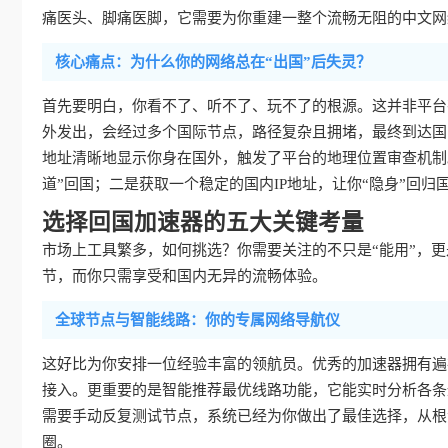
痛医头、脚痛医脚，它需要为你重建一整个流畅无阻的中文网
核心痛点：为什么你的网络总在“出国”后失灵？
首先要明白，你看不了、听不了、玩不了的根源。这并非平台
外发出，会经过多个国际节点，路径复杂且拥堵，最终到达国
地址清晰地显示你身在国外，触发了平台的地理位置审查机制
道”回国；二是获取一个稳定的国内IP地址，让你“隐身”回归
选择回国加速器的五大关键考量
市场上工具繁多，如何挑选？你需要关注的不只是“能用”，更是
节，而你只需享受和国内无异的流畅体验。
全球节点与智能线路：你的专属网络导航仪
这好比为你安排一位经验丰富的领航员。优秀的加速器拥有遍
接入。更重要的是智能推荐最优线路功能，它能实时分析各条
需要手动反复测试节点，系统已经为你做出了最佳选择，从根
圈。