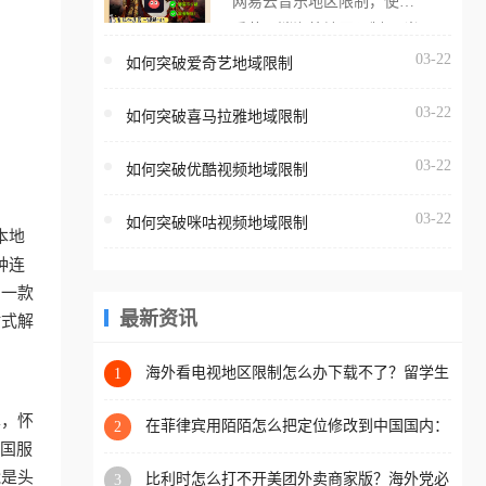
网易云音乐地区限制，使用
海外用户如香港、澳门、台
番茄取消海外地区限制。 当
湾、美国、加拿大、澳大利
在海外打开网易云音乐，却
03-22
如何突破爱奇艺地域限制
亚、欧洲等国家和地区时，
突然弹出“由于版权限制，您
腾讯视频也会像其他音乐平
03-22
所在的地区无法播放”的提示
如何突破喜马拉雅地域限制
台一样，出现地区及版权限
语。 海外用户如香港、澳
制问题，且仅能在中国大陆
03-22
如何突破优酷视频地域限制
门、台湾、美国、加拿大、
地区播放。 遇到这个问题的
澳大利亚、欧洲等国家和地
朋友们，使用番茄回国加速
03-22
如何突破咪咕视频地域限制
区时，网易云音乐也会像其
本地
器，即可解决「海外用户收
他音乐平台一样，出现地区
种连
听腾讯视频地区版权限制」
及版权限制问题，且仅能在
助一款
的问题，无论人在香港、澳
中国大陆地区播放。 遇到这
最新资讯
站式解
门、台湾、美国、加拿大、
个问题的朋友们，使用番茄
澳大利亚、欧洲等国家和地
回国加速器，即可解决「海
海外看电视地区限制怎么办下载不了？留学生
1
区工作、留学、定居等，都
亲测的回国加速方案（附2026世界杯观赛技
外用户收听网易云音乐地区
可以使用，不再因地区和版
巧）
单，怀
版权限制」的问题，无论人
在菲律宾用陌陌怎么把定位修改到中国国内：
2
权限制所困扰。
一场关于归属感与连接的探索
把国服
在香港、澳门、台湾、美
能是头
比利时怎么打不开美团外卖商家版？海外党必
3
国、加拿大、澳大利亚、欧