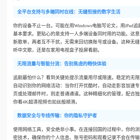
全平台支持与多端同时在线：无缝衔接的数字生活
你的设备不止一台。可能在用Windows电脑写论文，用iPad追剧
基本要求。更贴心的是支持一人多端设备同时用的功能。这意
新歌单，两者互不干扰，无需来回切换账号或设备。这种无缝
听中文歌，还是在家用电视盒子投屏看剧。
无限流量与智能分流：告别焦虑的畅快体验
追剧最怕什么？看到关键处提示流量用尽或限速。稳定的无限
自动识别你的网络活动：当你打开优酷时，自动走影音加速专
页或处理邮件时，则走普通通道。这种精细化的管理，配合独
你看4K超清视频也如丝般顺滑。
数据安全与专线传输：你的隐私守护者
使用网络工具，安全绝非小事。在连接回国的过程中，你的浏
密技术，确保你的个人信息、账号密码和观看记录不会在传输