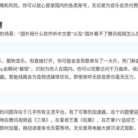
拥堵和风险。你可以放心登录国内的各类账号，无论是为音乐会员付
需
场景：“国外用什么软件听中文歌”以及“国外看不了腾讯视频怎么
乐、酷狗音乐。但直接打开，你可能会发现歌单灰了一大片，热门新
p会瞬间“解锁”，识别为你人在国内。你可以完整访问千万曲库，收
曲。智能线路会为音频流媒体优化，即使收听无损音质也毫无压力
样的问题存在于几乎所有主流平台。有了可靠的加速器，这个问题便
地在腾讯视频追《三体》，在爱奇艺看《狂飙》，在芒果TV追综艺
即时加载，拖动进度条也无需等待。无论是用电脑大屏沉浸式观影