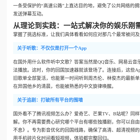
一条受保护的“高速公路”上直达目的地，避免了公共网络的
发送弹幕互动。
从理论到实践：一站式解决你的娱乐刚
掌握了挑选标准，让我们具体看看如何应对那几个最常被问及的
关于听歌：不仅仅是打开一个App
在国外用什么软件听中文歌？答案当然是QQ音乐、网易云音
法播放。这时，你的回国加速器就该登场了。连接后，这些Ap
旧歌单全部复活，也能第一时间听到周杰伦、林俊杰的最新单
在异国他乡的清晨，也能被熟悉的中文旋律唤醒。
关于追剧：打破所有平台的围墙
国外看不了腾讯视频怎么办？爱奇艺、芒果TV、B站呢？同
解。你不再需要费心研究哪个平台有哪些独播剧，你可以自由
不息》。专为影音优化的回国线路，确保了高清、超清视频的
用手机碎片化时间看短视频，体验都完整回归。