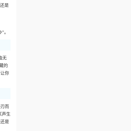
费还是
办”。
曲无
藏的
，让你
迎刃而
《声生
，还是