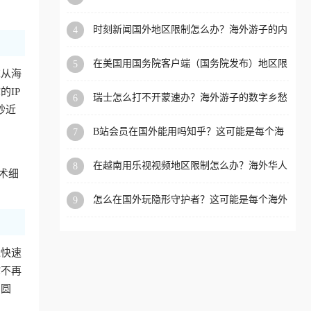
看的回国加速全攻略
洲等国家和地区工作、留
时刻新闻国外地区限制怎么办？海外游子的内
4
学、定居等，都可以使用，
容乡愁与破局之路
不再因地区和版权限制所困
在美国用国务院客户端（国务院发布）地区限
5
扰。
求从海
制怎么办？3步解决海外看国内内容难题
IP
瑞士怎么打不开蒙速办？海外游子的数字乡愁
6
抄近
与破局之路
B站会员在国外能用吗知乎？这可能是每个海
7
外游子都问过的问题
在越南用乐视视频地区限制怎么办？海外华人
8
术细
必备的回国加速攻略
怎么在国外玩隐形守护者？这可能是每个海外
9
游戏迷都问过的问题
近快速
你不再
冲圆