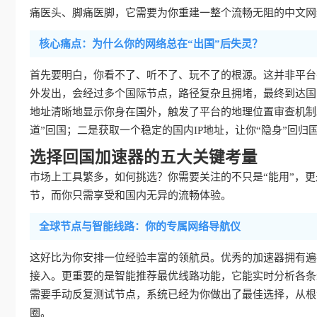
痛医头、脚痛医脚，它需要为你重建一整个流畅无阻的中文网
核心痛点：为什么你的网络总在“出国”后失灵？
首先要明白，你看不了、听不了、玩不了的根源。这并非平台
外发出，会经过多个国际节点，路径复杂且拥堵，最终到达国
地址清晰地显示你身在国外，触发了平台的地理位置审查机制
道”回国；二是获取一个稳定的国内IP地址，让你“隐身”回归
选择回国加速器的五大关键考量
市场上工具繁多，如何挑选？你需要关注的不只是“能用”，更是
节，而你只需享受和国内无异的流畅体验。
全球节点与智能线路：你的专属网络导航仪
这好比为你安排一位经验丰富的领航员。优秀的加速器拥有遍
接入。更重要的是智能推荐最优线路功能，它能实时分析各条
需要手动反复测试节点，系统已经为你做出了最佳选择，从根
圈。