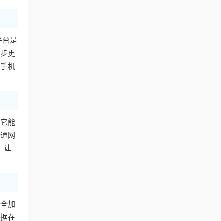
平台是
同步更
用手机
。它能
普通网
，让
安全加
数据在