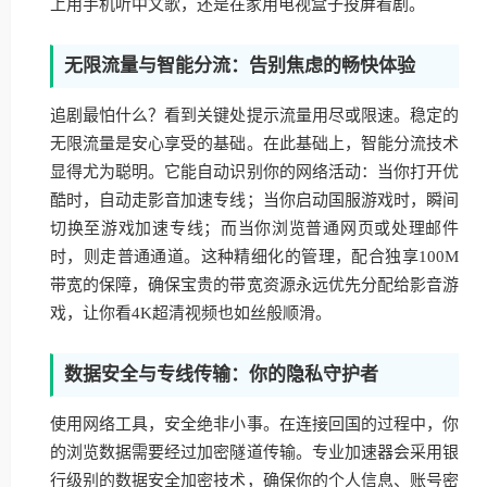
上用手机听中文歌，还是在家用电视盒子投屏看剧。
无限流量与智能分流：告别焦虑的畅快体验
追剧最怕什么？看到关键处提示流量用尽或限速。稳定的
无限流量是安心享受的基础。在此基础上，智能分流技术
显得尤为聪明。它能自动识别你的网络活动：当你打开优
酷时，自动走影音加速专线；当你启动国服游戏时，瞬间
切换至游戏加速专线；而当你浏览普通网页或处理邮件
时，则走普通通道。这种精细化的管理，配合独享100M
带宽的保障，确保宝贵的带宽资源永远优先分配给影音游
戏，让你看4K超清视频也如丝般顺滑。
数据安全与专线传输：你的隐私守护者
使用网络工具，安全绝非小事。在连接回国的过程中，你
的浏览数据需要经过加密隧道传输。专业加速器会采用银
行级别的数据安全加密技术，确保你的个人信息、账号密