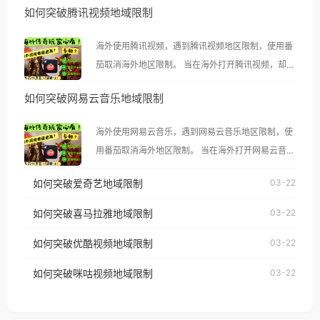
如何突破腾讯视频地域限制
海外使用腾讯视频，遇到腾讯视频地区限制，使用番
茄取消海外地区限制。 当在海外打开腾讯视频，却突
然弹出“由于版权限制，您所在的地区无法播放”的提
如何突破网易云音乐地域限制
示语。 海外用户如香港、澳门、台湾、美国、加拿
大、澳大利亚、欧洲等国家和地区时，腾讯视频也会
海外使用网易云音乐，遇到网易云音乐地区限制，使
像其他音乐平台一样，出现地区及版权限制问题，且
用番茄取消海外地区限制。 当在海外打开网易云音
仅能在中国大陆地区播放。 遇到这个问题的朋友们，
乐，却突然弹出“由于版权限制，您所在的地区无法
使用番茄回国加速器，即可解决「海外用户收听腾讯
如何突破爱奇艺地域限制
03-22
播放”的提示语。 海外用户如香港、澳门、台湾、美
视频地区版权限制」的问题，无论人在香港、澳门、
国、加拿大、澳大利亚、欧洲等国家和地区时，网易
如何突破喜马拉雅地域限制
03-22
台湾、美国、加拿大、澳大利亚、欧洲等国家和地区
云音乐也会像其他音乐平台一样，出现地区及版权限
工作、留学、定居等，都可以使用，不再因地区和版
如何突破优酷视频地域限制
03-22
制问题，且仅能在中国大陆地区播放。 遇到这个问题
权限制所困扰。
的朋友们，使用番茄回国加速器，即可解决「海外用
如何突破咪咕视频地域限制
03-22
户收听网易云音乐地区版权限制」的问题，无论人在
香港、澳门、台湾、美国、加拿大、澳大利亚、欧洲
等国家和地区工作、留学、定居等，都可以使用，不