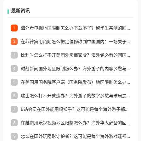
再因地区和版权限制所困扰。
最新资讯
海外看电视地区限制怎么办下载不了？留学生亲测的回国加速方案（附2026世界杯观赛技巧）
1
在菲律宾用陌陌怎么把定位修改到中国国内：一场关于归属感与连接的探索
2
比利时怎么打不开美团外卖商家版？海外党必看的回国加速全攻略
3
时刻新闻国外地区限制怎么办？海外游子的内容乡愁与破局之路
4
在美国用国务院客户端（国务院发布）地区限制怎么办？3步解决海外看国内内容难题
5
瑞士怎么打不开蒙速办？海外游子的数字乡愁与破局之路
6
B站会员在国外能用吗知乎？这可能是每个海外游子都问过的问题
7
在越南用乐视视频地区限制怎么办？海外华人必备的回国加速攻略
8
怎么在国外玩隐形守护者？这可能是每个海外游戏迷都问过的问题
9