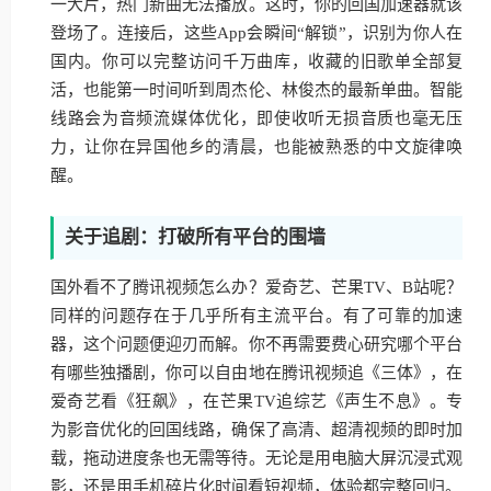
一大片，热门新曲无法播放。这时，你的回国加速器就该
登场了。连接后，这些App会瞬间“解锁”，识别为你人在
国内。你可以完整访问千万曲库，收藏的旧歌单全部复
活，也能第一时间听到周杰伦、林俊杰的最新单曲。智能
线路会为音频流媒体优化，即使收听无损音质也毫无压
力，让你在异国他乡的清晨，也能被熟悉的中文旋律唤
醒。
关于追剧：打破所有平台的围墙
国外看不了腾讯视频怎么办？爱奇艺、芒果TV、B站呢？
同样的问题存在于几乎所有主流平台。有了可靠的加速
器，这个问题便迎刃而解。你不再需要费心研究哪个平台
有哪些独播剧，你可以自由地在腾讯视频追《三体》，在
爱奇艺看《狂飙》，在芒果TV追综艺《声生不息》。专
为影音优化的回国线路，确保了高清、超清视频的即时加
载，拖动进度条也无需等待。无论是用电脑大屏沉浸式观
影，还是用手机碎片化时间看短视频，体验都完整回归。