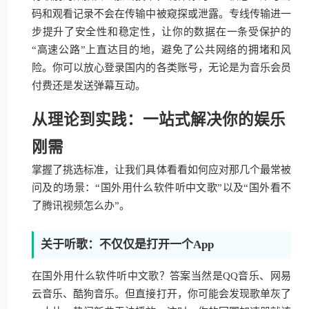
码和观看记录不会在传输中被窥探或泄露。专线传输进一
步提升了安全性和稳定性，让你的数据在一条受保护的
“高速公路”上直达目的地，避免了公共网络的拥堵和风
险。你可以放心登录国内的各类账号，无论是为音乐会员
付费还是发送弹幕互动。
从理论到实践：一站式解决你的娱乐
刚需
掌握了挑选标准，让我们具体看看如何应对那几个最常被
问及的场景：“国外用什么软件听中文歌”以及“国外看不
了腾讯视频怎么办”。
关于听歌：不仅仅是打开一个App
在国外用什么软件听中文歌？答案当然是QQ音乐、网易
云音乐、酷狗音乐。但直接打开，你可能会发现歌单灰了