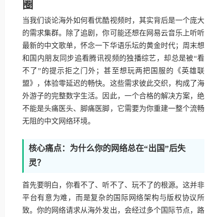
圈
当我们谈论海外如何看优酷视频时，其实背后是一个庞大
的需求集群。除了追剧，你可能还想在网易云音乐上听听
最新的中文歌单，怀念一下华语乐坛的黄金时代；周末想
和国内朋友同步追看腾讯视频的独播综艺，却总是被“看
不了”的提示拒之门外；甚至想玩两把国服的《英雄联
盟》，体验零延迟的畅快。这些需求彼此交织，构成了海
外游子的完整数字生活。因此，一个合格的解决方案，绝
不能是头痛医头、脚痛医脚，它需要为你重建一整个流畅
无阻的中文网络环境。
核心痛点：为什么你的网络总在“出国”后失
灵？
首先要明白，你看不了、听不了、玩不了的根源。这并非
平台有意为难，而是复杂的国际网络架构与版权协议所
致。你的网络请求从海外发出，会经过多个国际节点，路