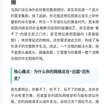
圈
当我们谈论海外如何看优酷视频时，其实背后是一个庞大
的需求集群。除了追剧，你可能还想在网易云音乐上听听
最新的中文歌单，怀念一下华语乐坛的黄金时代；周末想
和国内朋友同步追看腾讯视频的独播综艺，却总是被“看
不了”的提示拒之门外；甚至想玩两把国服的《英雄联
盟》，体验零延迟的畅快。这些需求彼此交织，构成了海
外游子的完整数字生活。因此，一个合格的解决方案，绝
不能是头痛医头、脚痛医脚，它需要为你重建一整个流畅
无阻的中文网络环境。
核心痛点：为什么你的网络总在“出国”后失
灵？
首先要明白，你看不了、听不了、玩不了的根源。这并非
平台有意为难，而是复杂的国际网络架构与版权协议所
致。你的网络请求从海外发出，会经过多个国际节点，路