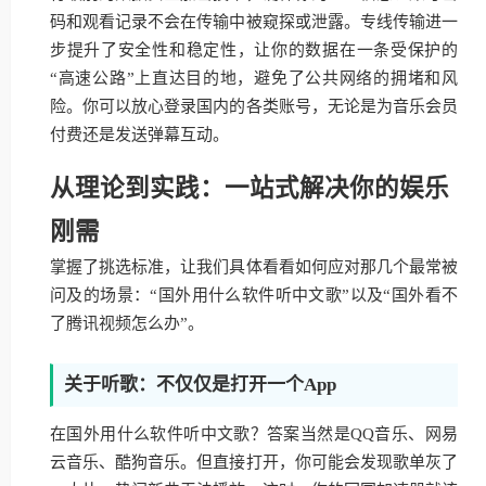
码和观看记录不会在传输中被窥探或泄露。专线传输进一
步提升了安全性和稳定性，让你的数据在一条受保护的
“高速公路”上直达目的地，避免了公共网络的拥堵和风
险。你可以放心登录国内的各类账号，无论是为音乐会员
付费还是发送弹幕互动。
从理论到实践：一站式解决你的娱乐
刚需
掌握了挑选标准，让我们具体看看如何应对那几个最常被
问及的场景：“国外用什么软件听中文歌”以及“国外看不
了腾讯视频怎么办”。
关于听歌：不仅仅是打开一个App
在国外用什么软件听中文歌？答案当然是QQ音乐、网易
云音乐、酷狗音乐。但直接打开，你可能会发现歌单灰了