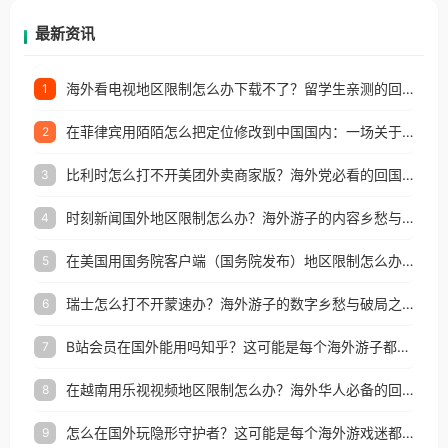
再因地区和版权限制所困扰。
最新资讯
海外看电视地区限制怎么办下载不了？留学生亲测的回国加速方案（附2026世界杯观赛技巧）
1
在菲律宾用陌陌怎么把定位修改到中国国内：一场关于归属感与连接的探索
2
比利时怎么打不开美团外卖商家版？海外党必看的回国加速全攻略
3
时刻新闻国外地区限制怎么办？海外游子的内容乡愁与破局之路
4
在美国用国务院客户端（国务院发布）地区限制怎么办？3步解决海外看国内内容难题
5
瑞士怎么打不开蒙速办？海外游子的数字乡愁与破局之路
6
B站会员在国外能用吗知乎？这可能是每个海外游子都问过的问题
7
在越南用乐视视频地区限制怎么办？海外华人必备的回国加速攻略
8
怎么在国外玩隐形守护者？这可能是每个海外游戏迷都问过的问题
9