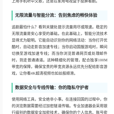
上用手机听中文歌，还是在家用电视盒子投屏看剧。
无限流量与智能分流：告别焦虑的畅快体验
追剧最怕什么？看到关键处提示流量用尽或限速。稳定的
无限流量是安心享受的基础。在此基础上，智能分流技术
显得尤为聪明。它能自动识别你的网络活动：当你打开优
酷时，自动走影音加速专线；当你启动国服游戏时，瞬间
切换至游戏加速专线；而当你浏览普通网页或处理邮件
时，则走普通通道。这种精细化的管理，配合独享100M
带宽的保障，确保宝贵的带宽资源永远优先分配给影音游
戏，让你看4K超清视频也如丝般顺滑。
数据安全与专线传输：你的隐私守护者
使用网络工具，安全绝非小事。在连接回国的过程中，你
的浏览数据需要经过加密隧道传输。专业加速器会采用银
行级别的数据安全加密技术，确保你的个人信息、账号密