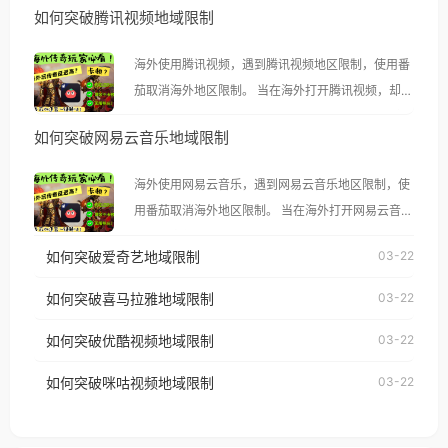
如何突破腾讯视频地域限制
海外使用腾讯视频，遇到腾讯视频地区限制，使用番
茄取消海外地区限制。 当在海外打开腾讯视频，却突
然弹出“由于版权限制，您所在的地区无法播放”的提
如何突破网易云音乐地域限制
示语。 海外用户如香港、澳门、台湾、美国、加拿
大、澳大利亚、欧洲等国家和地区时，腾讯视频也会
海外使用网易云音乐，遇到网易云音乐地区限制，使
像其他音乐平台一样，出现地区及版权限制问题，且
用番茄取消海外地区限制。 当在海外打开网易云音
仅能在中国大陆地区播放。 遇到这个问题的朋友们，
乐，却突然弹出“由于版权限制，您所在的地区无法
使用番茄回国加速器，即可解决「海外用户收听腾讯
如何突破爱奇艺地域限制
03-22
播放”的提示语。 海外用户如香港、澳门、台湾、美
视频地区版权限制」的问题，无论人在香港、澳门、
国、加拿大、澳大利亚、欧洲等国家和地区时，网易
如何突破喜马拉雅地域限制
03-22
台湾、美国、加拿大、澳大利亚、欧洲等国家和地区
云音乐也会像其他音乐平台一样，出现地区及版权限
工作、留学、定居等，都可以使用，不再因地区和版
如何突破优酷视频地域限制
03-22
制问题，且仅能在中国大陆地区播放。 遇到这个问题
权限制所困扰。
的朋友们，使用番茄回国加速器，即可解决「海外用
如何突破咪咕视频地域限制
03-22
户收听网易云音乐地区版权限制」的问题，无论人在
香港、澳门、台湾、美国、加拿大、澳大利亚、欧洲
等国家和地区工作、留学、定居等，都可以使用，不