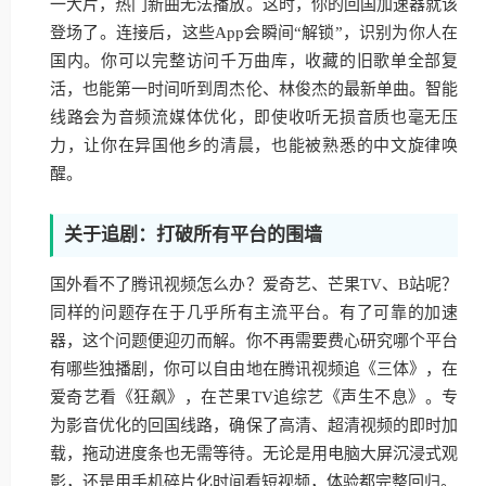
一大片，热门新曲无法播放。这时，你的回国加速器就该
登场了。连接后，这些App会瞬间“解锁”，识别为你人在
国内。你可以完整访问千万曲库，收藏的旧歌单全部复
活，也能第一时间听到周杰伦、林俊杰的最新单曲。智能
线路会为音频流媒体优化，即使收听无损音质也毫无压
力，让你在异国他乡的清晨，也能被熟悉的中文旋律唤
醒。
关于追剧：打破所有平台的围墙
国外看不了腾讯视频怎么办？爱奇艺、芒果TV、B站呢？
同样的问题存在于几乎所有主流平台。有了可靠的加速
器，这个问题便迎刃而解。你不再需要费心研究哪个平台
有哪些独播剧，你可以自由地在腾讯视频追《三体》，在
爱奇艺看《狂飙》，在芒果TV追综艺《声生不息》。专
为影音优化的回国线路，确保了高清、超清视频的即时加
载，拖动进度条也无需等待。无论是用电脑大屏沉浸式观
影，还是用手机碎片化时间看短视频，体验都完整回归。