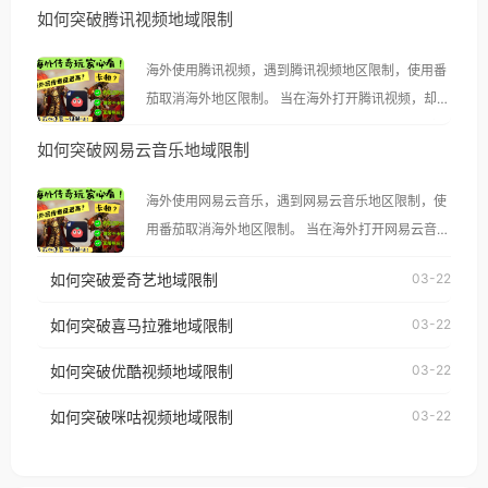
如何突破腾讯视频地域限制
海外使用腾讯视频，遇到腾讯视频地区限制，使用番
茄取消海外地区限制。 当在海外打开腾讯视频，却突
然弹出“由于版权限制，您所在的地区无法播放”的提
如何突破网易云音乐地域限制
示语。 海外用户如香港、澳门、台湾、美国、加拿
大、澳大利亚、欧洲等国家和地区时，腾讯视频也会
海外使用网易云音乐，遇到网易云音乐地区限制，使
像其他音乐平台一样，出现地区及版权限制问题，且
用番茄取消海外地区限制。 当在海外打开网易云音
仅能在中国大陆地区播放。 遇到这个问题的朋友们，
乐，却突然弹出“由于版权限制，您所在的地区无法
使用番茄回国加速器，即可解决「海外用户收听腾讯
如何突破爱奇艺地域限制
03-22
播放”的提示语。 海外用户如香港、澳门、台湾、美
视频地区版权限制」的问题，无论人在香港、澳门、
国、加拿大、澳大利亚、欧洲等国家和地区时，网易
如何突破喜马拉雅地域限制
03-22
台湾、美国、加拿大、澳大利亚、欧洲等国家和地区
云音乐也会像其他音乐平台一样，出现地区及版权限
工作、留学、定居等，都可以使用，不再因地区和版
如何突破优酷视频地域限制
03-22
制问题，且仅能在中国大陆地区播放。 遇到这个问题
权限制所困扰。
的朋友们，使用番茄回国加速器，即可解决「海外用
如何突破咪咕视频地域限制
03-22
户收听网易云音乐地区版权限制」的问题，无论人在
香港、澳门、台湾、美国、加拿大、澳大利亚、欧洲
等国家和地区工作、留学、定居等，都可以使用，不