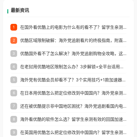
再因地区和版权限制所困扰。
最新资讯
在国外看优酷上的电影为什么有的看不了？留学生亲测有效的回国加速方案
1
优酷区域限制破解：海外党追剧看片的终极指南，附直播欧冠+1905电影网解决方案
2
优酷国外看不了怎么解决？海外党追剧购物全攻略，这招亲测有效！
3
在老挝用优酷地区限制怎么办？3步解锁+全平台适用的回国加速器指南
4
海外党有优酷会员却看不了？3个实用技巧+1款加速器解决追剧&金融APP难题
5
在日本用优酷怎么把定位修改到中国国内？海外党亲测有效的回国加速指南
6
还在被优酷提示非中国地区困扰？海外党追剧看国内电影的正确打开方式
7
海外看优酷的软件怎么选？留学生亲测有效的回国加速方案
8
在英国用优酷怎么把定位修改到中国国内？留学生亲测有效的回国加速方案
9