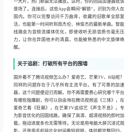
一大片，热门新曲无法播放。这时，你的回国加速器就该
登场了。连接后，这些App会瞬间“解锁”，识别为你人在
国内。你可以完整访问千万曲库，收藏的旧歌单全部复
活，也能第一时间听到周杰伦、林俊杰的最新单曲。智能
线路会为音频流媒体优化，即使收听无损音质也毫无压
力，让你在异国他乡的清晨，也能被熟悉的中文旋律唤
醒。
关于追剧：打破所有平台的围墙
国外看不了腾讯视频怎么办？爱奇艺、芒果TV、B站呢？
同样的问题存在于几乎所有主流平台。有了可靠的加速
器，这个问题便迎刃而解。你不再需要费心研究哪个平台
有哪些独播剧，你可以自由地在腾讯视频追《三体》，在
爱奇艺看《狂飙》，在芒果TV追综艺《声生不息》。专
为影音优化的回国线路，确保了高清、超清视频的即时加
载，拖动进度条也无需等待。无论是用电脑大屏沉浸式观
影，还是用手机碎片化时间看短视频，体验都完整回归。