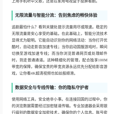
上用手机听中文歌，还是在家用电视盒子投屏看剧。
无限流量与智能分流：告别焦虑的畅快体验
追剧最怕什么？看到关键处提示流量用尽或限速。稳定的
无限流量是安心享受的基础。在此基础上，智能分流技术
显得尤为聪明。它能自动识别你的网络活动：当你打开优
酷时，自动走影音加速专线；当你启动国服游戏时，瞬间
切换至游戏加速专线；而当你浏览普通网页或处理邮件
时，则走普通通道。这种精细化的管理，配合独享100M
带宽的保障，确保宝贵的带宽资源永远优先分配给影音游
戏，让你看4K超清视频也如丝般顺滑。
数据安全与专线传输：你的隐私守护者
使用网络工具，安全绝非小事。在连接回国的过程中，你
的浏览数据需要经过加密隧道传输。专业加速器会采用银
行级别的数据安全加密技术，确保你的个人信息、账号密