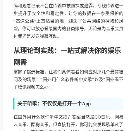
码和观看记录不会在传输中被窥探或泄露。专线传输进一
步提升了安全性和稳定性，让你的数据在一条受保护的
“高速公路”上直达目的地，避免了公共网络的拥堵和风
险。你可以放心登录国内的各类账号，无论是为音乐会员
付费还是发送弹幕互动。
从理论到实践：一站式解决你的娱乐
刚需
掌握了挑选标准，让我们具体看看如何应对那几个最常被
问及的场景：“国外用什么软件听中文歌”以及“国外看不
了腾讯视频怎么办”。
关于听歌：不仅仅是打开一个App
在国外用什么软件听中文歌？答案当然是QQ音乐、网易
云音乐、酷狗音乐。但直接打开，你可能会发现歌单灰了