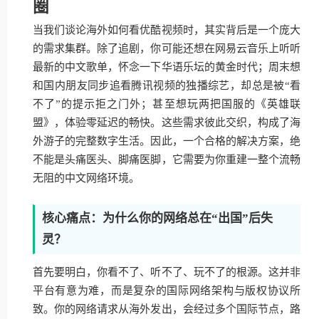
圈
当我们谈论海外如何看优酷视频时，其实背后是一个庞大
的需求集群。除了追剧，你可能还想在网易云音乐上听听
最新的中文歌单，怀念一下华语乐坛的黄金时代；周末想
和国内朋友同步追看腾讯视频的独播综艺，却总是被“看
不了”的提示拒之门外；甚至想玩两把国服的《英雄联
盟》，体验零延迟的畅快。这些需求彼此交织，构成了海
外游子的完整数字生活。因此，一个合格的解决方案，绝
不能是头痛医头、脚痛医脚，它需要为你重建一整个流畅
无阻的中文网络环境。
核心痛点：为什么你的网络总在“出国”后失
灵？
首先要明白，你看不了、听不了、玩不了的根源。这并非
平台有意为难，而是复杂的国际网络架构与版权协议所
致。你的网络请求从海外发出，会经过多个国际节点，路