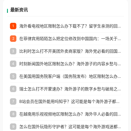
再因地区和版权限制所困扰。
最新资讯
海外看电视地区限制怎么办下载不了？留学生亲测的回国加速方案（附2026世界杯观赛技巧）
1
在菲律宾用陌陌怎么把定位修改到中国国内：一场关于归属感与连接的探索
2
比利时怎么打不开美团外卖商家版？海外党必看的回国加速全攻略
3
时刻新闻国外地区限制怎么办？海外游子的内容乡愁与破局之路
4
在美国用国务院客户端（国务院发布）地区限制怎么办？3步解决海外看国内内容难题
5
瑞士怎么打不开蒙速办？海外游子的数字乡愁与破局之路
6
B站会员在国外能用吗知乎？这可能是每个海外游子都问过的问题
7
在越南用乐视视频地区限制怎么办？海外华人必备的回国加速攻略
8
怎么在国外玩隐形守护者？这可能是每个海外游戏迷都问过的问题
9