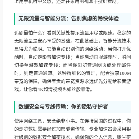
上用手机听中文歌，还是在家用电视盒子投屏看剧。
无限流量与智能分流：告别焦虑的畅快体验
追剧最怕什么？看到关键处提示流量用尽或限速。稳定的
无限流量是安心享受的基础。在此基础上，智能分流技术
显得尤为聪明。它能自动识别你的网络活动：当你打开优
酷时，自动走影音加速专线；当你启动国服游戏时，瞬间
切换至游戏加速专线；而当你浏览普通网页或处理邮件
时，则走普通通道。这种精细化的管理，配合独享100M
带宽的保障，确保宝贵的带宽资源永远优先分配给影音游
戏，让你看4K超清视频也如丝般顺滑。
数据安全与专线传输：你的隐私守护者
使用网络工具，安全绝非小事。在连接回国的过程中，你
的浏览数据需要经过加密隧道传输。专业加速器会采用银
行级别的数据安全加密技术，确保你的个人信息、账号密