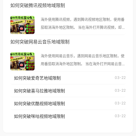
如何突破腾讯视频地域限制
海外使用腾讯视频，遇到腾讯视频地区限制，使用番
茄取消海外地区限制。 当在海外打开腾讯视频，却突
然弹出“由于版权限制，您所在的地区无法播放”的提
如何突破网易云音乐地域限制
示语。 海外用户如香港、澳门、台湾、美国、加拿
大、澳大利亚、欧洲等国家和地区时，腾讯视频也会
海外使用网易云音乐，遇到网易云音乐地区限制，使
像其他音乐平台一样，出现地区及版权限制问题，且
用番茄取消海外地区限制。 当在海外打开网易云音
仅能在中国大陆地区播放。 遇到这个问题的朋友们，
乐，却突然弹出“由于版权限制，您所在的地区无法
使用番茄回国加速器，即可解决「海外用户收听腾讯
如何突破爱奇艺地域限制
03-22
播放”的提示语。 海外用户如香港、澳门、台湾、美
视频地区版权限制」的问题，无论人在香港、澳门、
国、加拿大、澳大利亚、欧洲等国家和地区时，网易
如何突破喜马拉雅地域限制
03-22
台湾、美国、加拿大、澳大利亚、欧洲等国家和地区
云音乐也会像其他音乐平台一样，出现地区及版权限
工作、留学、定居等，都可以使用，不再因地区和版
如何突破优酷视频地域限制
03-22
制问题，且仅能在中国大陆地区播放。 遇到这个问题
权限制所困扰。
的朋友们，使用番茄回国加速器，即可解决「海外用
如何突破咪咕视频地域限制
03-22
户收听网易云音乐地区版权限制」的问题，无论人在
香港、澳门、台湾、美国、加拿大、澳大利亚、欧洲
等国家和地区工作、留学、定居等，都可以使用，不