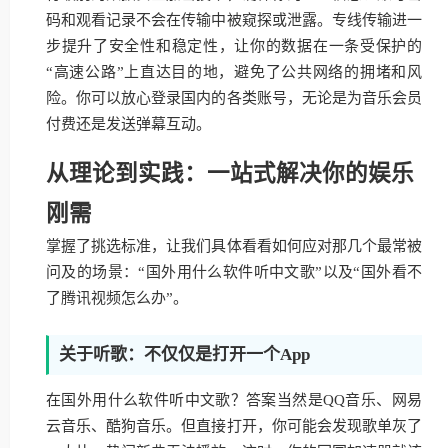
码和观看记录不会在传输中被窥探或泄露。专线传输进一
步提升了安全性和稳定性，让你的数据在一条受保护的
“高速公路”上直达目的地，避免了公共网络的拥堵和风
险。你可以放心登录国内的各类账号，无论是为音乐会员
付费还是发送弹幕互动。
从理论到实践：一站式解决你的娱乐
刚需
掌握了挑选标准，让我们具体看看如何应对那几个最常被
问及的场景：“国外用什么软件听中文歌”以及“国外看不
了腾讯视频怎么办”。
关于听歌：不仅仅是打开一个App
在国外用什么软件听中文歌？答案当然是QQ音乐、网易
云音乐、酷狗音乐。但直接打开，你可能会发现歌单灰了