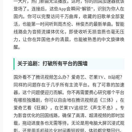
一大片，热门新曲无法播放。这时，你的回国加速器就该
登场了。连接后，这些App会瞬间“解锁”，识别为你人在
国内。你可以完整访问千万曲库，收藏的旧歌单全部复
活，也能第一时间听到周杰伦、林俊杰的最新单曲。智能
线路会为音频流媒体优化，即使收听无损音质也毫无压
力，让你在异国他乡的清晨，也能被熟悉的中文旋律唤
醒。
关于追剧：打破所有平台的围墙
国外看不了腾讯视频怎么办？爱奇艺、芒果TV、B站呢？
同样的问题存在于几乎所有主流平台。有了可靠的加速
器，这个问题便迎刃而解。你不再需要费心研究哪个平台
有哪些独播剧，你可以自由地在腾讯视频追《三体》，在
爱奇艺看《狂飙》，在芒果TV追综艺《声生不息》。专
为影音优化的回国线路，确保了高清、超清视频的即时加
载，拖动进度条也无需等待。无论是用电脑大屏沉浸式观
影，还是用手机碎片化时间看短视频，体验都完整回归。