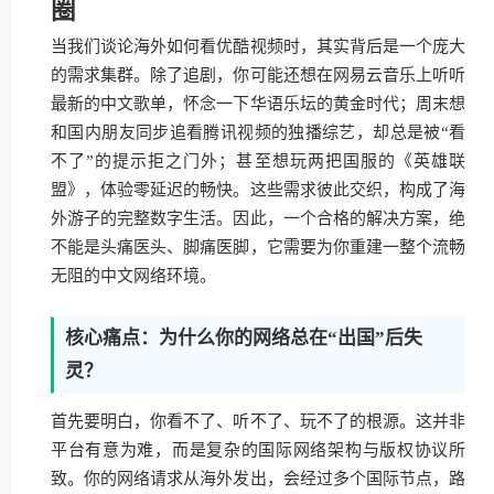
圈
当我们谈论海外如何看优酷视频时，其实背后是一个庞大
的需求集群。除了追剧，你可能还想在网易云音乐上听听
最新的中文歌单，怀念一下华语乐坛的黄金时代；周末想
和国内朋友同步追看腾讯视频的独播综艺，却总是被“看
不了”的提示拒之门外；甚至想玩两把国服的《英雄联
盟》，体验零延迟的畅快。这些需求彼此交织，构成了海
外游子的完整数字生活。因此，一个合格的解决方案，绝
不能是头痛医头、脚痛医脚，它需要为你重建一整个流畅
无阻的中文网络环境。
核心痛点：为什么你的网络总在“出国”后失
灵？
首先要明白，你看不了、听不了、玩不了的根源。这并非
平台有意为难，而是复杂的国际网络架构与版权协议所
致。你的网络请求从海外发出，会经过多个国际节点，路