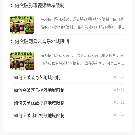
如何突破腾讯视频地域限制
海外使用腾讯视频，遇到腾讯视频地区限制，使用番
茄取消海外地区限制。 当在海外打开腾讯视频，却突
然弹出“由于版权限制，您所在的地区无法播放”的提
如何突破网易云音乐地域限制
示语。 海外用户如香港、澳门、台湾、美国、加拿
大、澳大利亚、欧洲等国家和地区时，腾讯视频也会
海外使用网易云音乐，遇到网易云音乐地区限制，使
像其他音乐平台一样，出现地区及版权限制问题，且
用番茄取消海外地区限制。 当在海外打开网易云音
仅能在中国大陆地区播放。 遇到这个问题的朋友们，
乐，却突然弹出“由于版权限制，您所在的地区无法
使用番茄回国加速器，即可解决「海外用户收听腾讯
如何突破爱奇艺地域限制
03-22
播放”的提示语。 海外用户如香港、澳门、台湾、美
视频地区版权限制」的问题，无论人在香港、澳门、
国、加拿大、澳大利亚、欧洲等国家和地区时，网易
如何突破喜马拉雅地域限制
03-22
台湾、美国、加拿大、澳大利亚、欧洲等国家和地区
云音乐也会像其他音乐平台一样，出现地区及版权限
工作、留学、定居等，都可以使用，不再因地区和版
如何突破优酷视频地域限制
03-22
制问题，且仅能在中国大陆地区播放。 遇到这个问题
权限制所困扰。
的朋友们，使用番茄回国加速器，即可解决「海外用
如何突破咪咕视频地域限制
03-22
户收听网易云音乐地区版权限制」的问题，无论人在
香港、澳门、台湾、美国、加拿大、澳大利亚、欧洲
等国家和地区工作、留学、定居等，都可以使用，不