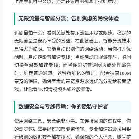
上用手机听中文歌，还是在家用电视盒子投屏看剧。
无限流量与智能分流：告别焦虑的畅快体验
追剧最怕什么？看到关键处提示流量用尽或限速。稳定的
无限流量是安心享受的基础。在此基础上，智能分流技术
显得尤为聪明。它能自动识别你的网络活动：当你打开优
酷时，自动走影音加速专线；当你启动国服游戏时，瞬间
切换至游戏加速专线；而当你浏览普通网页或处理邮件
时，则走普通通道。这种精细化的管理，配合独享100M
带宽的保障，确保宝贵的带宽资源永远优先分配给影音游
戏，让你看4K超清视频也如丝般顺滑。
数据安全与专线传输：你的隐私守护者
使用网络工具，安全绝非小事。在连接回国的过程中，你
的浏览数据需要经过加密隧道传输。专业加速器会采用银
行级别的数据安全加密技术，确保你的个人信息、账号密