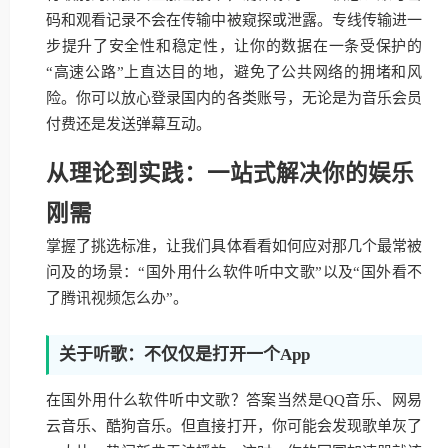
码和观看记录不会在传输中被窥探或泄露。专线传输进一
步提升了安全性和稳定性，让你的数据在一条受保护的
“高速公路”上直达目的地，避免了公共网络的拥堵和风
险。你可以放心登录国内的各类账号，无论是为音乐会员
付费还是发送弹幕互动。
从理论到实践：一站式解决你的娱乐
刚需
掌握了挑选标准，让我们具体看看如何应对那几个最常被
问及的场景：“国外用什么软件听中文歌”以及“国外看不
了腾讯视频怎么办”。
关于听歌：不仅仅是打开一个App
在国外用什么软件听中文歌？答案当然是QQ音乐、网易
云音乐、酷狗音乐。但直接打开，你可能会发现歌单灰了