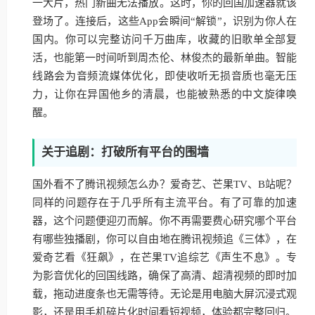
一大片，热门新曲无法播放。这时，你的回国加速器就该
登场了。连接后，这些App会瞬间“解锁”，识别为你人在
国内。你可以完整访问千万曲库，收藏的旧歌单全部复
活，也能第一时间听到周杰伦、林俊杰的最新单曲。智能
线路会为音频流媒体优化，即使收听无损音质也毫无压
力，让你在异国他乡的清晨，也能被熟悉的中文旋律唤
醒。
关于追剧：打破所有平台的围墙
国外看不了腾讯视频怎么办？爱奇艺、芒果TV、B站呢？
同样的问题存在于几乎所有主流平台。有了可靠的加速
器，这个问题便迎刃而解。你不再需要费心研究哪个平台
有哪些独播剧，你可以自由地在腾讯视频追《三体》，在
爱奇艺看《狂飙》，在芒果TV追综艺《声生不息》。专
为影音优化的回国线路，确保了高清、超清视频的即时加
载，拖动进度条也无需等待。无论是用电脑大屏沉浸式观
影，还是用手机碎片化时间看短视频，体验都完整回归。