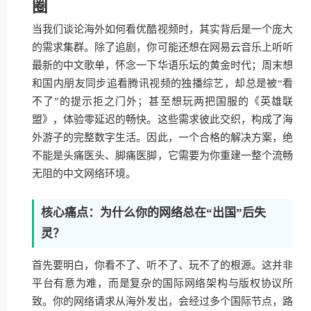
圈
当我们谈论海外如何看优酷视频时，其实背后是一个庞大
的需求集群。除了追剧，你可能还想在网易云音乐上听听
最新的中文歌单，怀念一下华语乐坛的黄金时代；周末想
和国内朋友同步追看腾讯视频的独播综艺，却总是被“看
不了”的提示拒之门外；甚至想玩两把国服的《英雄联
盟》，体验零延迟的畅快。这些需求彼此交织，构成了海
外游子的完整数字生活。因此，一个合格的解决方案，绝
不能是头痛医头、脚痛医脚，它需要为你重建一整个流畅
无阻的中文网络环境。
核心痛点：为什么你的网络总在“出国”后失
灵？
首先要明白，你看不了、听不了、玩不了的根源。这并非
平台有意为难，而是复杂的国际网络架构与版权协议所
致。你的网络请求从海外发出，会经过多个国际节点，路