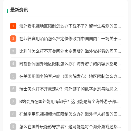
再因地区和版权限制所困扰。
最新资讯
海外看电视地区限制怎么办下载不了？留学生亲测的回国加速方案（附2026世界杯观赛技巧）
1
在菲律宾用陌陌怎么把定位修改到中国国内：一场关于归属感与连接的探索
2
比利时怎么打不开美团外卖商家版？海外党必看的回国加速全攻略
3
时刻新闻国外地区限制怎么办？海外游子的内容乡愁与破局之路
4
在美国用国务院客户端（国务院发布）地区限制怎么办？3步解决海外看国内内容难题
5
瑞士怎么打不开蒙速办？海外游子的数字乡愁与破局之路
6
B站会员在国外能用吗知乎？这可能是每个海外游子都问过的问题
7
在越南用乐视视频地区限制怎么办？海外华人必备的回国加速攻略
8
怎么在国外玩隐形守护者？这可能是每个海外游戏迷都问过的问题
9