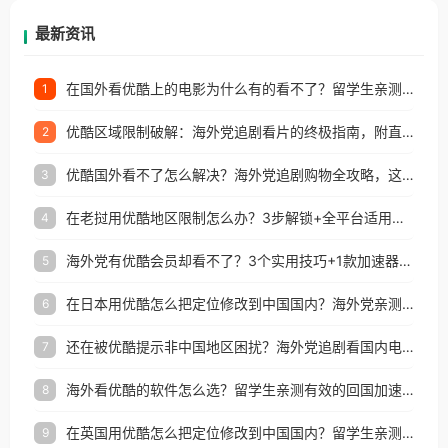
再因地区和版权限制所困扰。
最新资讯
在国外看优酷上的电影为什么有的看不了？留学生亲测有效的回国加速方案
1
优酷区域限制破解：海外党追剧看片的终极指南，附直播欧冠+1905电影网解决方案
2
优酷国外看不了怎么解决？海外党追剧购物全攻略，这招亲测有效！
3
在老挝用优酷地区限制怎么办？3步解锁+全平台适用的回国加速器指南
4
海外党有优酷会员却看不了？3个实用技巧+1款加速器解决追剧&金融APP难题
5
在日本用优酷怎么把定位修改到中国国内？海外党亲测有效的回国加速指南
6
还在被优酷提示非中国地区困扰？海外党追剧看国内电影的正确打开方式
7
海外看优酷的软件怎么选？留学生亲测有效的回国加速方案
8
在英国用优酷怎么把定位修改到中国国内？留学生亲测有效的回国加速方案
9