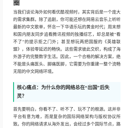
圈
当我们谈论海外如何看优酷视频时，其实背后是一个庞大
的需求集群。除了追剧，你可能还想在网易云音乐上听听
最新的中文歌单，怀念一下华语乐坛的黄金时代；周末想
和国内朋友同步追看腾讯视频的独播综艺，却总是被“看
不了”的提示拒之门外；甚至想玩两把国服的《英雄联
盟》，体验零延迟的畅快。这些需求彼此交织，构成了海
外游子的完整数字生活。因此，一个合格的解决方案，绝
不能是头痛医头、脚痛医脚，它需要为你重建一整个流畅
无阻的中文网络环境。
核心痛点：为什么你的网络总在“出国”后失
灵？
首先要明白，你看不了、听不了、玩不了的根源。这并非
平台有意为难，而是复杂的国际网络架构与版权协议所
致。你的网络请求从海外发出，会经过多个国际节点，路