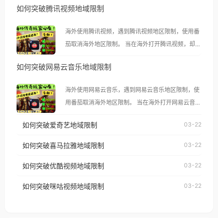
如何突破腾讯视频地域限制
海外使用腾讯视频，遇到腾讯视频地区限制，使用番
茄取消海外地区限制。 当在海外打开腾讯视频，却突
然弹出“由于版权限制，您所在的地区无法播放”的提
如何突破网易云音乐地域限制
示语。 海外用户如香港、澳门、台湾、美国、加拿
大、澳大利亚、欧洲等国家和地区时，腾讯视频也会
海外使用网易云音乐，遇到网易云音乐地区限制，使
像其他音乐平台一样，出现地区及版权限制问题，且
用番茄取消海外地区限制。 当在海外打开网易云音
仅能在中国大陆地区播放。 遇到这个问题的朋友们，
乐，却突然弹出“由于版权限制，您所在的地区无法
使用番茄回国加速器，即可解决「海外用户收听腾讯
如何突破爱奇艺地域限制
03-22
播放”的提示语。 海外用户如香港、澳门、台湾、美
视频地区版权限制」的问题，无论人在香港、澳门、
国、加拿大、澳大利亚、欧洲等国家和地区时，网易
如何突破喜马拉雅地域限制
03-22
台湾、美国、加拿大、澳大利亚、欧洲等国家和地区
云音乐也会像其他音乐平台一样，出现地区及版权限
工作、留学、定居等，都可以使用，不再因地区和版
如何突破优酷视频地域限制
03-22
制问题，且仅能在中国大陆地区播放。 遇到这个问题
权限制所困扰。
的朋友们，使用番茄回国加速器，即可解决「海外用
如何突破咪咕视频地域限制
03-22
户收听网易云音乐地区版权限制」的问题，无论人在
香港、澳门、台湾、美国、加拿大、澳大利亚、欧洲
等国家和地区工作、留学、定居等，都可以使用，不