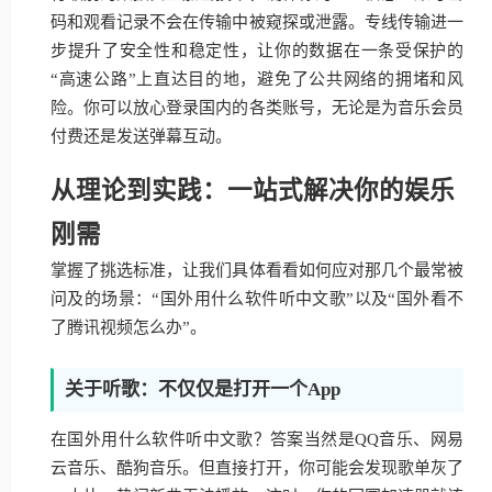
码和观看记录不会在传输中被窥探或泄露。专线传输进一
步提升了安全性和稳定性，让你的数据在一条受保护的
“高速公路”上直达目的地，避免了公共网络的拥堵和风
险。你可以放心登录国内的各类账号，无论是为音乐会员
付费还是发送弹幕互动。
从理论到实践：一站式解决你的娱乐
刚需
掌握了挑选标准，让我们具体看看如何应对那几个最常被
问及的场景：“国外用什么软件听中文歌”以及“国外看不
了腾讯视频怎么办”。
关于听歌：不仅仅是打开一个App
在国外用什么软件听中文歌？答案当然是QQ音乐、网易
云音乐、酷狗音乐。但直接打开，你可能会发现歌单灰了