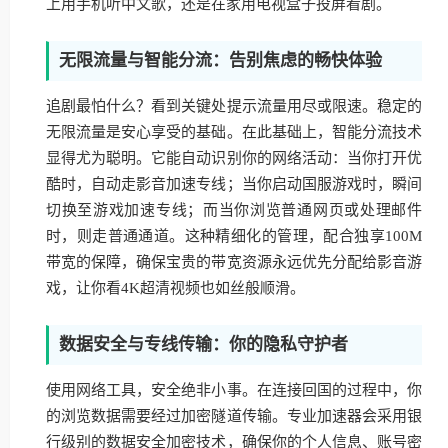
上用手机听中文歌，还是在家用电视盒子投屏看剧。
无限流量与智能分流：告别焦虑的畅快体验
追剧最怕什么？看到关键处提示流量用尽或限速。稳定的
无限流量是安心享受的基础。在此基础上，智能分流技术
显得尤为聪明。它能自动识别你的网络活动：当你打开优
酷时，自动走影音加速专线；当你启动国服游戏时，瞬间
切换至游戏加速专线；而当你浏览普通网页或处理邮件
时，则走普通通道。这种精细化的管理，配合独享100M
带宽的保障，确保宝贵的带宽资源永远优先分配给影音游
戏，让你看4K超清视频也如丝般顺滑。
数据安全与专线传输：你的隐私守护者
使用网络工具，安全绝非小事。在连接回国的过程中，你
的浏览数据需要经过加密隧道传输。专业加速器会采用银
行级别的数据安全加密技术，确保你的个人信息、账号密