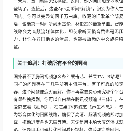
一大片，热门新曲无法播放。这时，你的回国加速器就该
登场了。连接后，这些App会瞬间“解锁”，识别为你人在
国内。你可以完整访问千万曲库，收藏的旧歌单全部复
活，也能第一时间听到周杰伦、林俊杰的最新单曲。智能
线路会为音频流媒体优化，即使收听无损音质也毫无压
力，让你在异国他乡的清晨，也能被熟悉的中文旋律唤
醒。
关于追剧：打破所有平台的围墙
国外看不了腾讯视频怎么办？爱奇艺、芒果TV、B站呢？
同样的问题存在于几乎所有主流平台。有了可靠的加速
器，这个问题便迎刃而解。你不再需要费心研究哪个平台
有哪些独播剧，你可以自由地在腾讯视频追《三体》，在
爱奇艺看《狂飙》，在芒果TV追综艺《声生不息》。专
为影音优化的回国线路，确保了高清、超清视频的即时加
载，拖动进度条也无需等待。无论是用电脑大屏沉浸式观
影，还是用手机碎片化时间看短视频，体验都完整回归。