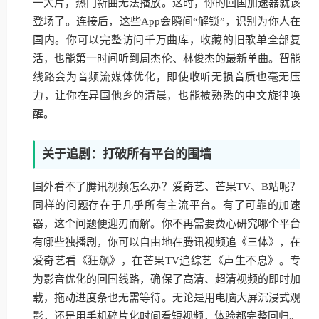
一大片，热门新曲无法播放。这时，你的回国加速器就该
登场了。连接后，这些App会瞬间“解锁”，识别为你人在
国内。你可以完整访问千万曲库，收藏的旧歌单全部复
活，也能第一时间听到周杰伦、林俊杰的最新单曲。智能
线路会为音频流媒体优化，即使收听无损音质也毫无压
力，让你在异国他乡的清晨，也能被熟悉的中文旋律唤
醒。
关于追剧：打破所有平台的围墙
国外看不了腾讯视频怎么办？爱奇艺、芒果TV、B站呢？
同样的问题存在于几乎所有主流平台。有了可靠的加速
器，这个问题便迎刃而解。你不再需要费心研究哪个平台
有哪些独播剧，你可以自由地在腾讯视频追《三体》，在
爱奇艺看《狂飙》，在芒果TV追综艺《声生不息》。专
为影音优化的回国线路，确保了高清、超清视频的即时加
载，拖动进度条也无需等待。无论是用电脑大屏沉浸式观
影，还是用手机碎片化时间看短视频，体验都完整回归。