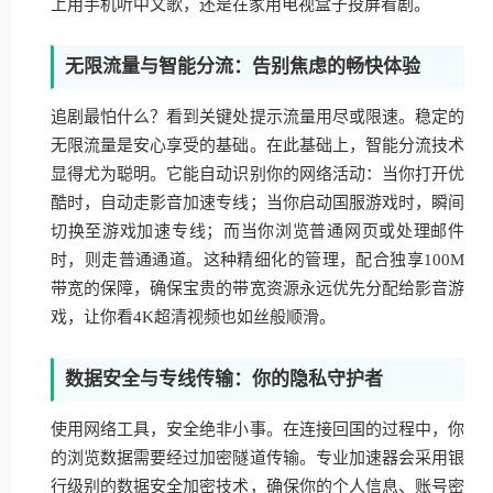
上用手机听中文歌，还是在家用电视盒子投屏看剧。
无限流量与智能分流：告别焦虑的畅快体验
追剧最怕什么？看到关键处提示流量用尽或限速。稳定的
无限流量是安心享受的基础。在此基础上，智能分流技术
显得尤为聪明。它能自动识别你的网络活动：当你打开优
酷时，自动走影音加速专线；当你启动国服游戏时，瞬间
切换至游戏加速专线；而当你浏览普通网页或处理邮件
时，则走普通通道。这种精细化的管理，配合独享100M
带宽的保障，确保宝贵的带宽资源永远优先分配给影音游
戏，让你看4K超清视频也如丝般顺滑。
数据安全与专线传输：你的隐私守护者
使用网络工具，安全绝非小事。在连接回国的过程中，你
的浏览数据需要经过加密隧道传输。专业加速器会采用银
行级别的数据安全加密技术，确保你的个人信息、账号密