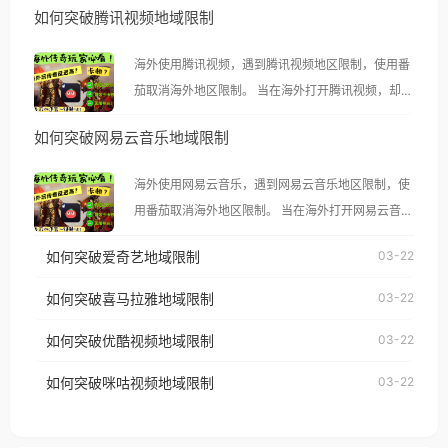
如何突破腾讯视频地域限制
海外使用腾讯视频，遇到腾讯视频地区限制，使用番
茄取消海外地区限制。 当在海外打开腾讯视频，却突
然弹出“由于版权限制，您所在的地区无法播放”的提
如何突破网易云音乐地域限制
示语。 海外用户如香港、澳门、台湾、美国、加拿
大、澳大利亚、欧洲等国家和地区时，腾讯视频也会
海外使用网易云音乐，遇到网易云音乐地区限制，使
像其他音乐平台一样，出现地区及版权限制问题，且
用番茄取消海外地区限制。 当在海外打开网易云音
仅能在中国大陆地区播放。 遇到这个问题的朋友们，
乐，却突然弹出“由于版权限制，您所在的地区无法
使用番茄回国加速器，即可解决「海外用户收听腾讯
如何突破爱奇艺地域限制
03-22
播放”的提示语。 海外用户如香港、澳门、台湾、美
视频地区版权限制」的问题，无论人在香港、澳门、
国、加拿大、澳大利亚、欧洲等国家和地区时，网易
如何突破喜马拉雅地域限制
03-22
台湾、美国、加拿大、澳大利亚、欧洲等国家和地区
云音乐也会像其他音乐平台一样，出现地区及版权限
工作、留学、定居等，都可以使用，不再因地区和版
如何突破优酷视频地域限制
03-22
制问题，且仅能在中国大陆地区播放。 遇到这个问题
权限制所困扰。
的朋友们，使用番茄回国加速器，即可解决「海外用
如何突破咪咕视频地域限制
03-22
户收听网易云音乐地区版权限制」的问题，无论人在
香港、澳门、台湾、美国、加拿大、澳大利亚、欧洲
等国家和地区工作、留学、定居等，都可以使用，不