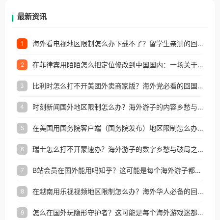
再因地区和版权限制所困扰。
最新资讯
海外看电视地区限制怎么办下载不了？留学生亲测的回国加速方案（附2026世界杯观赛技巧）
1
在菲律宾用陌陌怎么把定位修改到中国国内：一场关于归属感与连接的探索
2
比利时怎么打不开美团外卖商家版？海外党必看的回国加速全攻略
3
时刻新闻国外地区限制怎么办？海外游子的内容乡愁与破局之路
4
在美国用国务院客户端（国务院发布）地区限制怎么办？3步解决海外看国内内容难题
5
瑞士怎么打不开蒙速办？海外游子的数字乡愁与破局之路
6
B站会员在国外能用吗知乎？这可能是每个海外游子都问过的问题
7
在越南用乐视视频地区限制怎么办？海外华人必备的回国加速攻略
8
怎么在国外玩隐形守护者？这可能是每个海外游戏迷都问过的问题
9