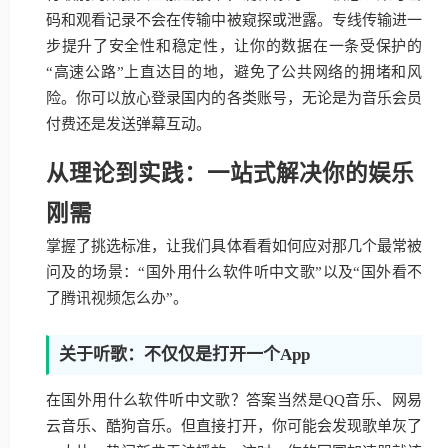
码和观看记录不会在传输中被窥探或泄露。专线传输进一
步提升了安全性和稳定性，让你的数据在一条受保护的
“高速公路”上直达目的地，避免了公共网络的拥堵和风
险。你可以放心登录国内的各类账号，无论是为音乐会员
付费还是发送弹幕互动。
从理论到实践：一站式解决你的娱乐
刚需
掌握了挑选标准，让我们具体看看如何应对那几个最常被
问及的场景：“国外用什么软件听中文歌”以及“国外看不
了腾讯视频怎么办”。
关于听歌：不仅仅是打开一个App
在国外用什么软件听中文歌？答案当然是QQ音乐、网易
云音乐、酷狗音乐。但直接打开，你可能会发现歌单灰了