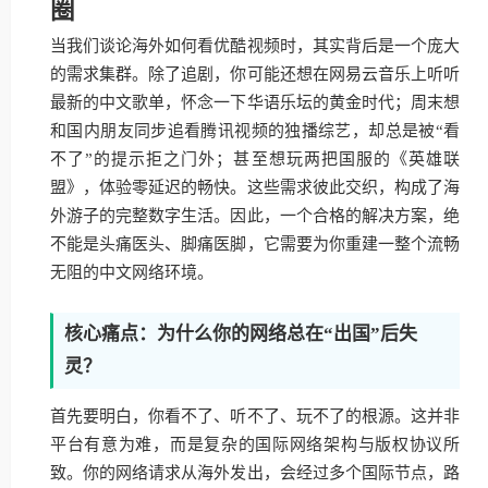
圈
当我们谈论海外如何看优酷视频时，其实背后是一个庞大
的需求集群。除了追剧，你可能还想在网易云音乐上听听
最新的中文歌单，怀念一下华语乐坛的黄金时代；周末想
和国内朋友同步追看腾讯视频的独播综艺，却总是被“看
不了”的提示拒之门外；甚至想玩两把国服的《英雄联
盟》，体验零延迟的畅快。这些需求彼此交织，构成了海
外游子的完整数字生活。因此，一个合格的解决方案，绝
不能是头痛医头、脚痛医脚，它需要为你重建一整个流畅
无阻的中文网络环境。
核心痛点：为什么你的网络总在“出国”后失
灵？
首先要明白，你看不了、听不了、玩不了的根源。这并非
平台有意为难，而是复杂的国际网络架构与版权协议所
致。你的网络请求从海外发出，会经过多个国际节点，路