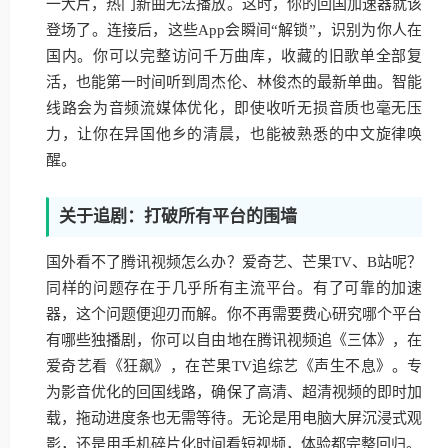
一大片，热门新曲无法播放。这时，你的回国加速器就该
登场了。连接后，这些App会瞬间“解锁”，识别为你人在
国内。你可以完整访问千万曲库，收藏的旧歌单全部复
活，也能第一时间听到周杰伦、林俊杰的最新单曲。智能
线路会为音频流媒体优化，即使收听无损音质也毫无压
力，让你在异国他乡的清晨，也能被熟悉的中文旋律唤
醒。
关于追剧：打破所有平台的围墙
国外看不了腾讯视频怎么办？爱奇艺、芒果TV、B站呢？
同样的问题存在于几乎所有主流平台。有了可靠的加速
器，这个问题便迎刃而解。你不再需要费心研究哪个平台
有哪些独播剧，你可以自由地在腾讯视频追《三体》，在
爱奇艺看《狂飙》，在芒果TV追综艺《声生不息》。专
为影音优化的回国线路，确保了高清、超清视频的即时加
载，拖动进度条也无需等待。无论是用电脑大屏沉浸式观
影，还是用手机碎片化时间看短视频，体验都完整回归。