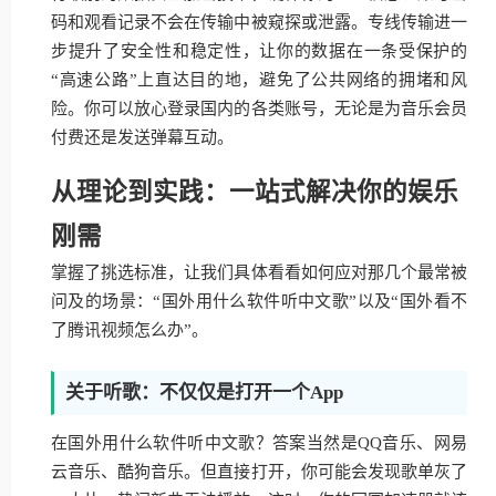
码和观看记录不会在传输中被窥探或泄露。专线传输进一
步提升了安全性和稳定性，让你的数据在一条受保护的
“高速公路”上直达目的地，避免了公共网络的拥堵和风
险。你可以放心登录国内的各类账号，无论是为音乐会员
付费还是发送弹幕互动。
从理论到实践：一站式解决你的娱乐
刚需
掌握了挑选标准，让我们具体看看如何应对那几个最常被
问及的场景：“国外用什么软件听中文歌”以及“国外看不
了腾讯视频怎么办”。
关于听歌：不仅仅是打开一个App
在国外用什么软件听中文歌？答案当然是QQ音乐、网易
云音乐、酷狗音乐。但直接打开，你可能会发现歌单灰了