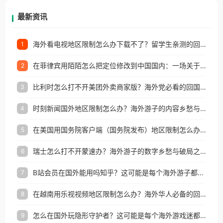
再因地区和版权限制所困扰。
最新资讯
海外看电视地区限制怎么办下载不了？留学生亲测的回国加速方案（附2026世界杯观赛技巧）
1
在菲律宾用陌陌怎么把定位修改到中国国内：一场关于归属感与连接的探索
2
比利时怎么打不开美团外卖商家版？海外党必看的回国加速全攻略
3
时刻新闻国外地区限制怎么办？海外游子的内容乡愁与破局之路
4
在美国用国务院客户端（国务院发布）地区限制怎么办？3步解决海外看国内内容难题
5
瑞士怎么打不开蒙速办？海外游子的数字乡愁与破局之路
6
B站会员在国外能用吗知乎？这可能是每个海外游子都问过的问题
7
在越南用乐视视频地区限制怎么办？海外华人必备的回国加速攻略
8
怎么在国外玩隐形守护者？这可能是每个海外游戏迷都问过的问题
9