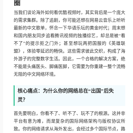
圈
当我们谈论海外如何看优酷视频时，其实背后是一个庞大
的需求集群。除了追剧，你可能还想在网易云音乐上听听
最新的中文歌单，怀念一下华语乐坛的黄金时代；周末想
和国内朋友同步追看腾讯视频的独播综艺，却总是被“看
不了”的提示拒之门外；甚至想玩两把国服的《英雄联
盟》，体验零延迟的畅快。这些需求彼此交织，构成了海
外游子的完整数字生活。因此，一个合格的解决方案，绝
不能是头痛医头、脚痛医脚，它需要为你重建一整个流畅
无阻的中文网络环境。
核心痛点：为什么你的网络总在“出国”后失
灵？
首先要明白，你看不了、听不了、玩不了的根源。这并非
平台有意为难，而是复杂的国际网络架构与版权协议所
致。你的网络请求从海外发出，会经过多个国际节点，路