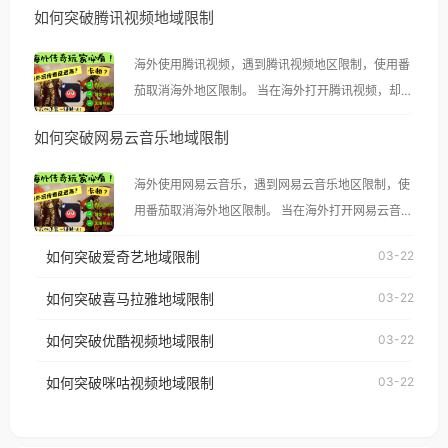
如何突破腾讯视频地域限制
海外使用腾讯视频，遇到腾讯视频地区限制，使用番
茄取消海外地区限制。 当在海外打开腾讯视频，却突
然弹出“由于版权限制，您所在的地区无法播放”的提
如何突破网易云音乐地域限制
示语。 海外用户如香港、澳门、台湾、美国、加拿
大、澳大利亚、欧洲等国家和地区时，腾讯视频也会
海外使用网易云音乐，遇到网易云音乐地区限制，使
像其他音乐平台一样，出现地区及版权限制问题，且
用番茄取消海外地区限制。 当在海外打开网易云音
仅能在中国大陆地区播放。 遇到这个问题的朋友们，
乐，却突然弹出“由于版权限制，您所在的地区无法
使用番茄回国加速器，即可解决「海外用户收听腾讯
如何突破爱奇艺地域限制
03-22
播放”的提示语。 海外用户如香港、澳门、台湾、美
视频地区版权限制」的问题，无论人在香港、澳门、
国、加拿大、澳大利亚、欧洲等国家和地区时，网易
如何突破喜马拉雅地域限制
03-22
台湾、美国、加拿大、澳大利亚、欧洲等国家和地区
云音乐也会像其他音乐平台一样，出现地区及版权限
工作、留学、定居等，都可以使用，不再因地区和版
如何突破优酷视频地域限制
03-22
制问题，且仅能在中国大陆地区播放。 遇到这个问题
权限制所困扰。
的朋友们，使用番茄回国加速器，即可解决「海外用
如何突破咪咕视频地域限制
03-22
户收听网易云音乐地区版权限制」的问题，无论人在
香港、澳门、台湾、美国、加拿大、澳大利亚、欧洲
等国家和地区工作、留学、定居等，都可以使用，不