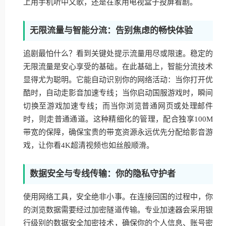
上用手机听中文歌，还是在家用电视盒子投屏看剧。
无限流量与智能分流：告别焦虑的畅快体验
追剧最怕什么？看到关键处提示流量用尽或限速。稳定的
无限流量是安心享受的基础。在此基础上，智能分流技术
显得尤为聪明。它能自动识别你的网络活动：当你打开优
酷时，自动走影音加速专线；当你启动国服游戏时，瞬间
切换至游戏加速专线；而当你浏览普通网页或处理邮件
时，则走普通通道。这种精细化的管理，配合独享100M
带宽的保障，确保宝贵的带宽资源永远优先分配给影音游
戏，让你看4K超清视频也如丝般顺滑。
数据安全与专线传输：你的隐私守护者
使用网络工具，安全绝非小事。在连接回国的过程中，你
的浏览数据需要经过加密隧道传输。专业加速器会采用银
行级别的数据安全加密技术，确保你的个人信息、账号密