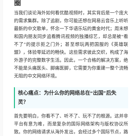
圈
当我们谈论海外如何看优酷视频时，其实背后是一个庞大
的需求集群。除了追剧，你可能还想在网易云音乐上听听
最新的中文歌单，怀念一下华语乐坛的黄金时代；周末想
和国内朋友同步追看腾讯视频的独播综艺，却总是被“看
不了”的提示拒之门外；甚至想玩两把国服的《英雄联
盟》，体验零延迟的畅快。这些需求彼此交织，构成了海
外游子的完整数字生活。因此，一个合格的解决方案，绝
不能是头痛医头、脚痛医脚，它需要为你重建一整个流畅
无阻的中文网络环境。
核心痛点：为什么你的网络总在“出国”后失
灵？
首先要明白，你看不了、听不了、玩不了的根源。这并非
平台有意为难，而是复杂的国际网络架构与版权协议所
致。你的网络请求从海外发出，会经过多个国际节点，路