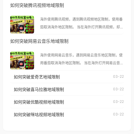
如何突破腾讯视频地域限制
海外使用腾讯视频，遇到腾讯视频地区限制，使用番
茄取消海外地区限制。 当在海外打开腾讯视频，却突
然弹出“由于版权限制，您所在的地区无法播放”的提
如何突破网易云音乐地域限制
示语。 海外用户如香港、澳门、台湾、美国、加拿
大、澳大利亚、欧洲等国家和地区时，腾讯视频也会
海外使用网易云音乐，遇到网易云音乐地区限制，使
像其他音乐平台一样，出现地区及版权限制问题，且
用番茄取消海外地区限制。 当在海外打开网易云音
仅能在中国大陆地区播放。 遇到这个问题的朋友们，
乐，却突然弹出“由于版权限制，您所在的地区无法
使用番茄回国加速器，即可解决「海外用户收听腾讯
如何突破爱奇艺地域限制
03-22
播放”的提示语。 海外用户如香港、澳门、台湾、美
视频地区版权限制」的问题，无论人在香港、澳门、
国、加拿大、澳大利亚、欧洲等国家和地区时，网易
如何突破喜马拉雅地域限制
03-22
台湾、美国、加拿大、澳大利亚、欧洲等国家和地区
云音乐也会像其他音乐平台一样，出现地区及版权限
工作、留学、定居等，都可以使用，不再因地区和版
如何突破优酷视频地域限制
03-22
制问题，且仅能在中国大陆地区播放。 遇到这个问题
权限制所困扰。
的朋友们，使用番茄回国加速器，即可解决「海外用
如何突破咪咕视频地域限制
03-22
户收听网易云音乐地区版权限制」的问题，无论人在
香港、澳门、台湾、美国、加拿大、澳大利亚、欧洲
等国家和地区工作、留学、定居等，都可以使用，不