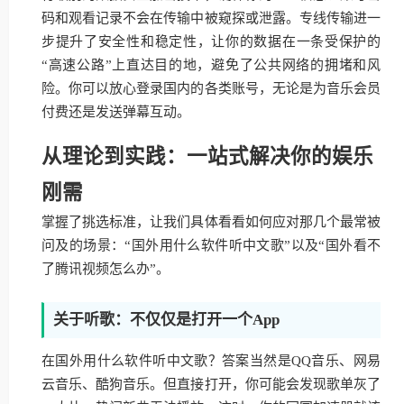
码和观看记录不会在传输中被窥探或泄露。专线传输进一
步提升了安全性和稳定性，让你的数据在一条受保护的
“高速公路”上直达目的地，避免了公共网络的拥堵和风
险。你可以放心登录国内的各类账号，无论是为音乐会员
付费还是发送弹幕互动。
从理论到实践：一站式解决你的娱乐
刚需
掌握了挑选标准，让我们具体看看如何应对那几个最常被
问及的场景：“国外用什么软件听中文歌”以及“国外看不
了腾讯视频怎么办”。
关于听歌：不仅仅是打开一个App
在国外用什么软件听中文歌？答案当然是QQ音乐、网易
云音乐、酷狗音乐。但直接打开，你可能会发现歌单灰了