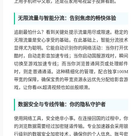
上用手机听中文歌，还是在家用电视盒子投屏看剧。
无限流量与智能分流：告别焦虑的畅快体验
追剧最怕什么？看到关键处提示流量用尽或限速。稳定的
无限流量是安心享受的基础。在此基础上，智能分流技术
显得尤为聪明。它能自动识别你的网络活动：当你打开优
酷时，自动走影音加速专线；当你启动国服游戏时，瞬间
切换至游戏加速专线；而当你浏览普通网页或处理邮件
时，则走普通通道。这种精细化的管理，配合独享100M
带宽的保障，确保宝贵的带宽资源永远优先分配给影音游
戏，让你看4K超清视频也如丝般顺滑。
数据安全与专线传输：你的隐私守护者
使用网络工具，安全绝非小事。在连接回国的过程中，你
的浏览数据需要经过加密隧道传输。专业加速器会采用银
行级别的数据安全加密技术，确保你的个人信息、账号密