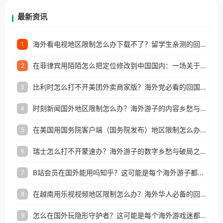
再因地区和版权限制所困扰。
最新资讯
海外看电视地区限制怎么办下载不了？留学生亲测的回国加速方案（附2026世界杯观赛技巧）
1
在菲律宾用陌陌怎么把定位修改到中国国内：一场关于归属感与连接的探索
2
比利时怎么打不开美团外卖商家版？海外党必看的回国加速全攻略
3
时刻新闻国外地区限制怎么办？海外游子的内容乡愁与破局之路
4
在美国用国务院客户端（国务院发布）地区限制怎么办？3步解决海外看国内内容难题
5
瑞士怎么打不开蒙速办？海外游子的数字乡愁与破局之路
6
B站会员在国外能用吗知乎？这可能是每个海外游子都问过的问题
7
在越南用乐视视频地区限制怎么办？海外华人必备的回国加速攻略
8
怎么在国外玩隐形守护者？这可能是每个海外游戏迷都问过的问题
9