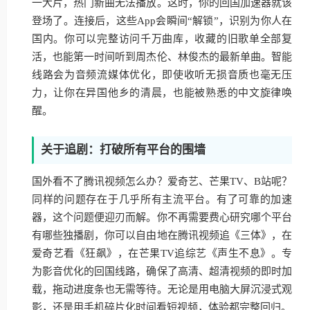
一大片，热门新曲无法播放。这时，你的回国加速器就该
登场了。连接后，这些App会瞬间“解锁”，识别为你人在
国内。你可以完整访问千万曲库，收藏的旧歌单全部复
活，也能第一时间听到周杰伦、林俊杰的最新单曲。智能
线路会为音频流媒体优化，即使收听无损音质也毫无压
力，让你在异国他乡的清晨，也能被熟悉的中文旋律唤
醒。
关于追剧：打破所有平台的围墙
国外看不了腾讯视频怎么办？爱奇艺、芒果TV、B站呢？
同样的问题存在于几乎所有主流平台。有了可靠的加速
器，这个问题便迎刃而解。你不再需要费心研究哪个平台
有哪些独播剧，你可以自由地在腾讯视频追《三体》，在
爱奇艺看《狂飙》，在芒果TV追综艺《声生不息》。专
为影音优化的回国线路，确保了高清、超清视频的即时加
载，拖动进度条也无需等待。无论是用电脑大屏沉浸式观
影，还是用手机碎片化时间看短视频，体验都完整回归。