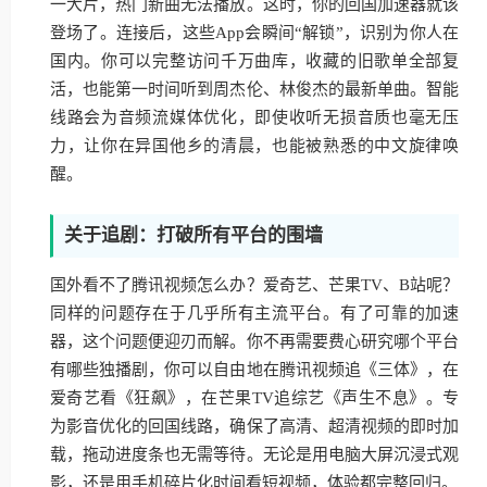
一大片，热门新曲无法播放。这时，你的回国加速器就该
登场了。连接后，这些App会瞬间“解锁”，识别为你人在
国内。你可以完整访问千万曲库，收藏的旧歌单全部复
活，也能第一时间听到周杰伦、林俊杰的最新单曲。智能
线路会为音频流媒体优化，即使收听无损音质也毫无压
力，让你在异国他乡的清晨，也能被熟悉的中文旋律唤
醒。
关于追剧：打破所有平台的围墙
国外看不了腾讯视频怎么办？爱奇艺、芒果TV、B站呢？
同样的问题存在于几乎所有主流平台。有了可靠的加速
器，这个问题便迎刃而解。你不再需要费心研究哪个平台
有哪些独播剧，你可以自由地在腾讯视频追《三体》，在
爱奇艺看《狂飙》，在芒果TV追综艺《声生不息》。专
为影音优化的回国线路，确保了高清、超清视频的即时加
载，拖动进度条也无需等待。无论是用电脑大屏沉浸式观
影，还是用手机碎片化时间看短视频，体验都完整回归。