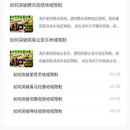
如何突破腾讯视频地域限制
海外使用腾讯视频，遇到腾讯视频地区限制，使用番
茄取消海外地区限制。 当在海外打开腾讯视频，却突
然弹出“由于版权限制，您所在的地区无法播放”的提
如何突破网易云音乐地域限制
示语。 海外用户如香港、澳门、台湾、美国、加拿
大、澳大利亚、欧洲等国家和地区时，腾讯视频也会
海外使用网易云音乐，遇到网易云音乐地区限制，使
像其他音乐平台一样，出现地区及版权限制问题，且
用番茄取消海外地区限制。 当在海外打开网易云音
仅能在中国大陆地区播放。 遇到这个问题的朋友们，
乐，却突然弹出“由于版权限制，您所在的地区无法
使用番茄回国加速器，即可解决「海外用户收听腾讯
如何突破爱奇艺地域限制
03-22
播放”的提示语。 海外用户如香港、澳门、台湾、美
视频地区版权限制」的问题，无论人在香港、澳门、
国、加拿大、澳大利亚、欧洲等国家和地区时，网易
如何突破喜马拉雅地域限制
03-22
台湾、美国、加拿大、澳大利亚、欧洲等国家和地区
云音乐也会像其他音乐平台一样，出现地区及版权限
工作、留学、定居等，都可以使用，不再因地区和版
如何突破优酷视频地域限制
03-22
制问题，且仅能在中国大陆地区播放。 遇到这个问题
权限制所困扰。
的朋友们，使用番茄回国加速器，即可解决「海外用
如何突破咪咕视频地域限制
03-22
户收听网易云音乐地区版权限制」的问题，无论人在
香港、澳门、台湾、美国、加拿大、澳大利亚、欧洲
等国家和地区工作、留学、定居等，都可以使用，不