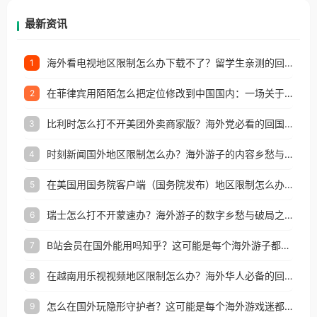
再因地区和版权限制所困扰。
最新资讯
海外看电视地区限制怎么办下载不了？留学生亲测的回国加速方案（附2026世界杯观赛技巧）
1
在菲律宾用陌陌怎么把定位修改到中国国内：一场关于归属感与连接的探索
2
比利时怎么打不开美团外卖商家版？海外党必看的回国加速全攻略
3
时刻新闻国外地区限制怎么办？海外游子的内容乡愁与破局之路
4
在美国用国务院客户端（国务院发布）地区限制怎么办？3步解决海外看国内内容难题
5
瑞士怎么打不开蒙速办？海外游子的数字乡愁与破局之路
6
B站会员在国外能用吗知乎？这可能是每个海外游子都问过的问题
7
在越南用乐视视频地区限制怎么办？海外华人必备的回国加速攻略
8
怎么在国外玩隐形守护者？这可能是每个海外游戏迷都问过的问题
9