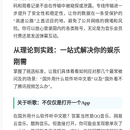
码和观看记录不会在传输中被窥探或泄露。专线传输进一
步提升了安全性和稳定性，让你的数据在一条受保护的
“高速公路”上直达目的地，避免了公共网络的拥堵和风
险。你可以放心登录国内的各类账号，无论是为音乐会员
付费还是发送弹幕互动。
从理论到实践：一站式解决你的娱乐
刚需
掌握了挑选标准，让我们具体看看如何应对那几个最常被
问及的场景：“国外用什么软件听中文歌”以及“国外看不
了腾讯视频怎么办”。
关于听歌：不仅仅是打开一个App
在国外用什么软件听中文歌？答案当然是QQ音乐、网易
云音乐、酷狗音乐。但直接打开，你可能会发现歌单灰了