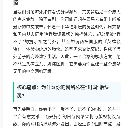
圈
当我们谈论海外如何看优酷视频时，其实背后是一个庞大
的需求集群。除了追剧，你可能还想在网易云音乐上听听
最新的中文歌单，怀念一下华语乐坛的黄金时代；周末想
和国内朋友同步追看腾讯视频的独播综艺，却总是被“看
不了”的提示拒之门外；甚至想玩两把国服的《英雄联
盟》，体验零延迟的畅快。这些需求彼此交织，构成了海
外游子的完整数字生活。因此，一个合格的解决方案，绝
不能是头痛医头、脚痛医脚，它需要为你重建一整个流畅
无阻的中文网络环境。
核心痛点：为什么你的网络总在“出国”后失
灵？
首先要明白，你看不了、听不了、玩不了的根源。这并非
平台有意为难，而是复杂的国际网络架构与版权协议所
致。你的网络请求从海外发出，会经过多个国际节点，路