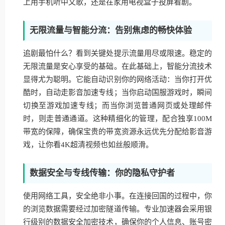
上用手机听中文歌，还是在家用电视盒子投屏看剧。
无限流量与智能分流：告别焦虑的畅快体验
追剧最怕什么？看到关键处提示流量用尽或限速。稳定的
无限流量是安心享受的基础。在此基础上，智能分流技术
显得尤为聪明。它能自动识别你的网络活动：当你打开优
酷时，自动走影音加速专线；当你启动国服游戏时，瞬间
切换至游戏加速专线；而当你浏览普通网页或处理邮件
时，则走普通通道。这种精细化的管理，配合独享100M
带宽的保障，确保宝贵的带宽资源永远优先分配给影音游
戏，让你看4K超清视频也如丝般顺滑。
数据安全与专线传输：你的隐私守护者
使用网络工具，安全绝非小事。在连接回国的过程中，你
的浏览数据需要经过加密隧道传输。专业加速器会采用银
行级别的数据安全加密技术，确保你的个人信息、账号密