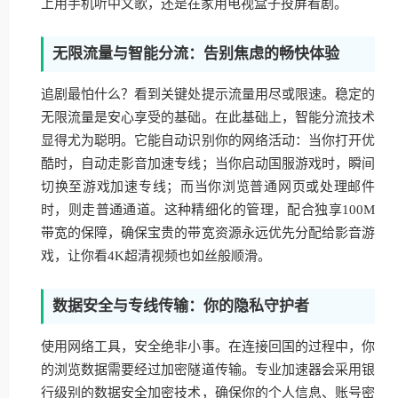
上用手机听中文歌，还是在家用电视盒子投屏看剧。
无限流量与智能分流：告别焦虑的畅快体验
追剧最怕什么？看到关键处提示流量用尽或限速。稳定的
无限流量是安心享受的基础。在此基础上，智能分流技术
显得尤为聪明。它能自动识别你的网络活动：当你打开优
酷时，自动走影音加速专线；当你启动国服游戏时，瞬间
切换至游戏加速专线；而当你浏览普通网页或处理邮件
时，则走普通通道。这种精细化的管理，配合独享100M
带宽的保障，确保宝贵的带宽资源永远优先分配给影音游
戏，让你看4K超清视频也如丝般顺滑。
数据安全与专线传输：你的隐私守护者
使用网络工具，安全绝非小事。在连接回国的过程中，你
的浏览数据需要经过加密隧道传输。专业加速器会采用银
行级别的数据安全加密技术，确保你的个人信息、账号密