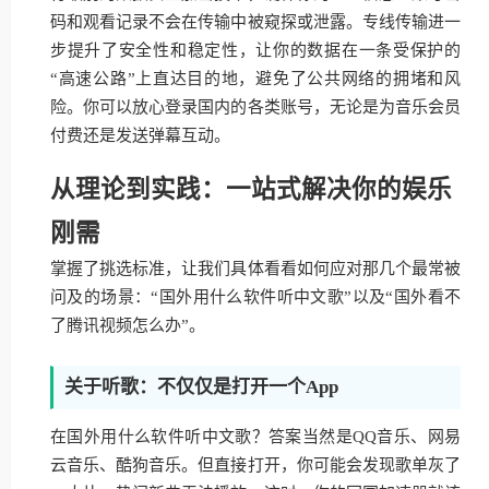
码和观看记录不会在传输中被窥探或泄露。专线传输进一
步提升了安全性和稳定性，让你的数据在一条受保护的
“高速公路”上直达目的地，避免了公共网络的拥堵和风
险。你可以放心登录国内的各类账号，无论是为音乐会员
付费还是发送弹幕互动。
从理论到实践：一站式解决你的娱乐
刚需
掌握了挑选标准，让我们具体看看如何应对那几个最常被
问及的场景：“国外用什么软件听中文歌”以及“国外看不
了腾讯视频怎么办”。
关于听歌：不仅仅是打开一个App
在国外用什么软件听中文歌？答案当然是QQ音乐、网易
云音乐、酷狗音乐。但直接打开，你可能会发现歌单灰了