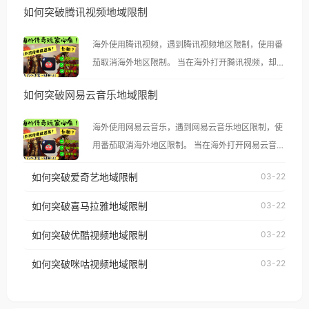
如何突破腾讯视频地域限制
海外使用腾讯视频，遇到腾讯视频地区限制，使用番
茄取消海外地区限制。 当在海外打开腾讯视频，却突
然弹出“由于版权限制，您所在的地区无法播放”的提
如何突破网易云音乐地域限制
示语。 海外用户如香港、澳门、台湾、美国、加拿
大、澳大利亚、欧洲等国家和地区时，腾讯视频也会
海外使用网易云音乐，遇到网易云音乐地区限制，使
像其他音乐平台一样，出现地区及版权限制问题，且
用番茄取消海外地区限制。 当在海外打开网易云音
仅能在中国大陆地区播放。 遇到这个问题的朋友们，
乐，却突然弹出“由于版权限制，您所在的地区无法
使用番茄回国加速器，即可解决「海外用户收听腾讯
如何突破爱奇艺地域限制
03-22
播放”的提示语。 海外用户如香港、澳门、台湾、美
视频地区版权限制」的问题，无论人在香港、澳门、
国、加拿大、澳大利亚、欧洲等国家和地区时，网易
如何突破喜马拉雅地域限制
03-22
台湾、美国、加拿大、澳大利亚、欧洲等国家和地区
云音乐也会像其他音乐平台一样，出现地区及版权限
工作、留学、定居等，都可以使用，不再因地区和版
如何突破优酷视频地域限制
03-22
制问题，且仅能在中国大陆地区播放。 遇到这个问题
权限制所困扰。
的朋友们，使用番茄回国加速器，即可解决「海外用
如何突破咪咕视频地域限制
03-22
户收听网易云音乐地区版权限制」的问题，无论人在
香港、澳门、台湾、美国、加拿大、澳大利亚、欧洲
等国家和地区工作、留学、定居等，都可以使用，不