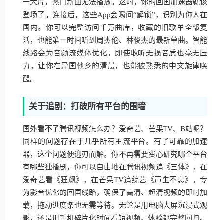
一大片，热门新曲无法播放。这时，你的回国加速器就该
登场了。连接后，这些App会瞬间“解锁”，识别为你人在
国内。你可以完整访问千万曲库，收藏的旧歌单全部复
活，也能第一时间听到周杰伦、林俊杰的最新单曲。智能
线路会为音频流媒体优化，即使收听无损音质也毫无压
力，让你在异国他乡的清晨，也能被熟悉的中文旋律唤
醒。
关于追剧：打破所有平台的围墙
国外看不了腾讯视频怎么办？爱奇艺、芒果TV、B站呢？
同样的问题存在于几乎所有主流平台。有了可靠的加速
器，这个问题便迎刃而解。你不再需要费心研究哪个平台
有哪些独播剧，你可以自由地在腾讯视频追《三体》，在
爱奇艺看《狂飙》，在芒果TV追综艺《声生不息》。专
为影音优化的回国线路，确保了高清、超清视频的即时加
载，拖动进度条也无需等待。无论是用电脑大屏沉浸式观
影，还是用手机碎片化时间看短视频，体验都完整回归。