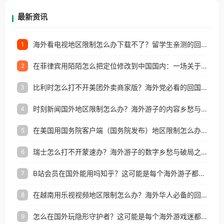
再因地区和版权限制所困扰。
最新资讯
海外看电视地区限制怎么办下载不了？留学生亲测的回国加速方案（附2026世界杯观赛技巧）
1
在菲律宾用陌陌怎么把定位修改到中国国内：一场关于归属感与连接的探索
2
比利时怎么打不开美团外卖商家版？海外党必看的回国加速全攻略
3
时刻新闻国外地区限制怎么办？海外游子的内容乡愁与破局之路
4
在美国用国务院客户端（国务院发布）地区限制怎么办？3步解决海外看国内内容难题
5
瑞士怎么打不开蒙速办？海外游子的数字乡愁与破局之路
6
B站会员在国外能用吗知乎？这可能是每个海外游子都问过的问题
7
在越南用乐视视频地区限制怎么办？海外华人必备的回国加速攻略
8
怎么在国外玩隐形守护者？这可能是每个海外游戏迷都问过的问题
9