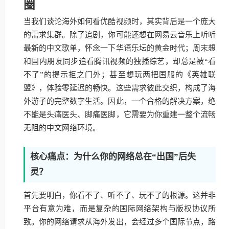
圈
当我们谈论海外如何看优酷视频时，其实背后是一个庞大
的需求集群。除了追剧，你可能还想在网易云音乐上听听
最新的中文歌单，怀念一下华语乐坛的黄金时代；周末想
和国内朋友同步追看腾讯视频的独播综艺，却总是被“看
不了”的提示拒之门外；甚至想玩两把国服的《英雄联
盟》，体验零延迟的畅快。这些需求彼此交织，构成了海
外游子的完整数字生活。因此，一个合格的解决方案，绝
不能是头痛医头、脚痛医脚，它需要为你重建一整个流畅
无阻的中文网络环境。
核心痛点：为什么你的网络总在“出国”后失
灵？
首先要明白，你看不了、听不了、玩不了的根源。这并非
平台有意为难，而是复杂的国际网络架构与版权协议所
致。你的网络请求从海外发出，会经过多个国际节点，路