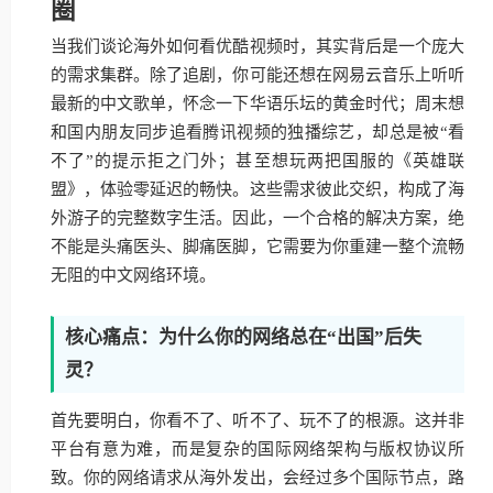
圈
当我们谈论海外如何看优酷视频时，其实背后是一个庞大
的需求集群。除了追剧，你可能还想在网易云音乐上听听
最新的中文歌单，怀念一下华语乐坛的黄金时代；周末想
和国内朋友同步追看腾讯视频的独播综艺，却总是被“看
不了”的提示拒之门外；甚至想玩两把国服的《英雄联
盟》，体验零延迟的畅快。这些需求彼此交织，构成了海
外游子的完整数字生活。因此，一个合格的解决方案，绝
不能是头痛医头、脚痛医脚，它需要为你重建一整个流畅
无阻的中文网络环境。
核心痛点：为什么你的网络总在“出国”后失
灵？
首先要明白，你看不了、听不了、玩不了的根源。这并非
平台有意为难，而是复杂的国际网络架构与版权协议所
致。你的网络请求从海外发出，会经过多个国际节点，路